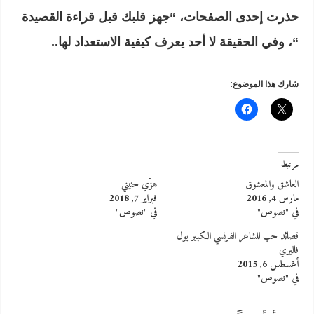
حذرت إحدى الصفحات، “جهز قلبك قبل قراءة القصيدة
“، وفي الحقيقة لا أحد يعرف كيفية الاستعداد لها..
شارك هذا الموضوع:
مرتبط
العاشق والمعشوق
هزّي حنيني
مارس 4, 2016
فبراير 7, 2018
في "نصوص"
في "نصوص"
قصائد حب للشاعر الفرنسي الكبير بول
فاليري
أغسطس 6, 2015
في "نصوص"