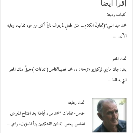
إقرأ أيضاً
كلمات رديئة
محمد عبد النبي*(تحاولُ الكلام… مثل طفلٍ لم يعرف ناراً أكبر من عود ثقاب. وعليه
الآن……
تحت المطر
بقلم: جان ماري لوكليزيو /ترجمة : د. محمد قصيباتخاص( ثقافات )جميلٌ ذلك المطر
التي يساقط…
تحت رعايته
خاص- ثقافات *محمد مراد أباظة بعد افتتاح المعرض
الخاص ببعض الفنانين التشكيليين بدأ المسؤول، راعي…