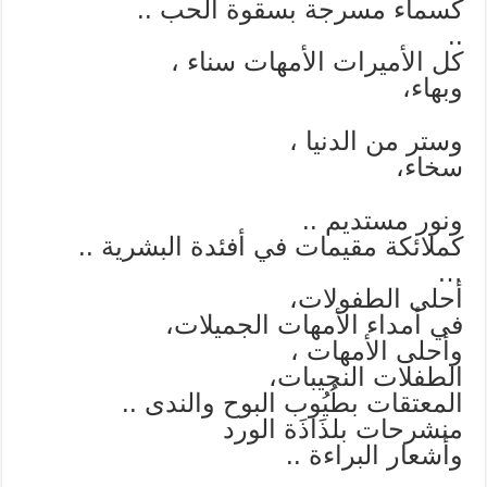
كسماء مسرجة بسقوة الحب ..
..
كل الأميرات الأمهات سناء ،
وبهاء،
وستر من الدنيا ،
سخاء،
ونور مستديم ..
كملائكة مقيمات في أفئدة البشرية ..
…
أحلى الطفولات،
في أمداء الأمهات الجميلات،
وأحلى الأمهات ،
الطفلات النجيبات،
المعتقات بطُيُوب البوح والندى ..
منشرحات بلذَاذَة الورد
وأشعار البراءة ..
…