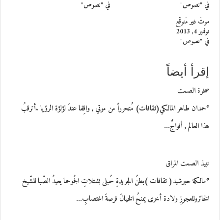
في "نصوص"
في "نصوص"
موتٌ غير مُتوقّع
نوفمبر 4, 2013
في "نصوص"
إقرأ أيضاً
صخرة الصمت
*حمدان طاهر المالكي(ثقافات) مُتحرراً من موتي , واقِفا عندَ لؤلؤة الرؤيا .أترقبُ
هذا العالم , أفواجٌ…
نبيذ الصمت المراق
*مالكة حبرشيد( ثقافات )بطنُ الجريدةِ حُبلى بشتلاتِ الجُموحما يعيدُ الصّبا للشّيخ
الخائروللعجوزِ ولادة أخرى يمنحُ الخيالَ فرصةَ اغتصابِ…