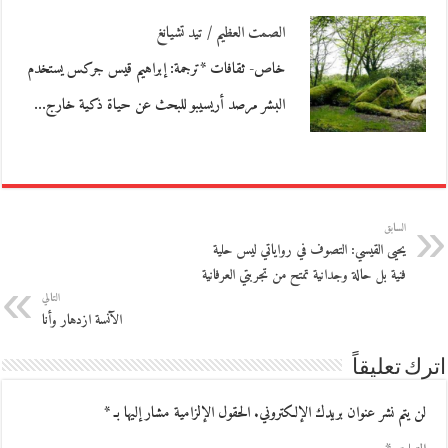
الصمت العظيم / تيد تشيانغ
خاص- ثقافات *ترجمة: إبراهيم قيس جركس يستخدم
البشر مرصد أريسيبو للبحث عن حياة ذكية خارج…
السابق
يحيى القيسي: التصوف في رواياتي ليس حلية
فنية بل حالة وجدانية تمتح من تجربتي العرفانية
التالي
الآنسة ازدهار وأنا
اترك تعليقاً
لن يتم نشر عنوان بريدك الإلكتروني.
الحقول الإلزامية مشار إليها بـ
*