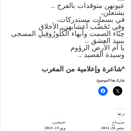
عيونهن متوقدات بالفرح ..
يشتعلن،
في بسمات مستدركات،
وفي تَخَضُّب أعشابهن، الأخلاق
حِنّاء الصمت وأبهاء الْكُلُورُوفِيلِ المسجى
بنبيذ العشق ..
يا أم الأرض الرؤوم
وسيدة القصيد ..
*
شاعرة وإعلامية من المغرب
شارك هذا الموضوع:
مرتبط
صَـــبـــاح
حـَــجَـــرٌ..
سبتمبر 26, 2014
يونيو 15, 2015