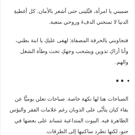
ضميني يا امرأة، قبِّلينى حتى أشعر بالأمان. كل أغطيةِ
الدنيا لا تمنحني الدفءَ وروحي متعبة.
فتجاوبني بالحرقة المصفاة: لهفى عليكِ يا ابنة بطني،
وأنا أراكِ تذوين ويشحب وجهكِ تحت وطأة الشغل
والهم.
● ●
الصباحات هنا لها نكهة خاصة. صباحات تعلن يوميًّا عن
بقاء كيان يتأبَّى على الذوبان رغم علامات الفقر والبؤس
الظاهرة فيه. البيوت المتداعية تتساند على بعضها في
حنو، لكنها تطرد ساكنيها إلى الطرقات.