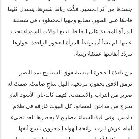
جسدها من أثر الحصير. فكَّت رباط شعرِها. ينسدل كثيفًا
فاحمًا على الظهر. تطالع وجهها المخطوف في شطفة
المرآة المعلقة على الحائط. تتابع الهالات السوداء تحت
عينيها. لم تشأ أن توقظَ المرأة العجوز الراقدة بجوارها
تتردَّد أنفاسها عميقةً رتيبةً.
من نافذة الحجرة المنسية فوق السطوح تمد البصر.
ترمق الأفق بجفون مرتخية. الليل ساجٍ صامتٌ. صمتٌ له
صرير من التراب والأسمنت، كثيف كالدخان الأسود الذي
يخرج من مداخن المصانع. كل البيوت غارقة في ظلام
دامس، وفى قبة السماء مصابيح لا يحصرها العد تضيء
أمام عرش الرب. رائحة الهواء المحروق تلسع أنفها.