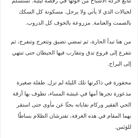
تتابع حركة الأشباح من حولها في رقصة ليلية. تستسلم
لخيالات الذي لا يأتي ولا يرحل. مسكونة كل السكك
بالصمت والعتامة. مزروعة بالخوف كل الدروب.
من هنا تبدأ الحارة، ثم تمضي تضيق وتتعرج وتنفرج، ثم
تتفرع إلى فروع تدق وتتقارب فيها الحيطان حتى تنتهي
إلى البراح.
محفورة في ذاكرتها تلك الليلة لم تزل. طفلة صغيرة
مذعورة تجرها أمها في غبشة المساء، تطوف بها أزقة
الحي الفقير وركام نفاياته بحثًا عن مأوى حتى استقر
بهما المقام في هذه الغرفة، تفترشان الظلام بساطًا
للوَنَس.