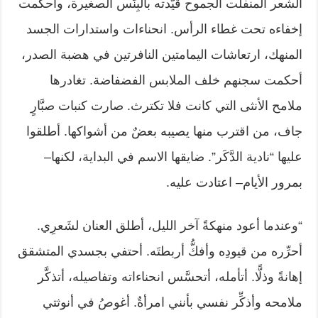
الشعر المنفلت الجموح قيَّدته بالبِنَس الصغيرة، وأحكمت
إخفاءه تحت غطاء الرأس. انحناءات واستدارات الجسد
المنهك، ارتعاشات اليمامتين النافرتين في هضبة الصدر،
أحكمت سجنهم خلف الملابس الفضفاضة. تغادرها
ملامح الأنثى التي كانت فلا تكترث. صارت كنبات صبَّارٍ
جاف، من اقترب منها يصيبه بعضٌ من أشواكها. أطلقوا
عليها “نادية الدَّكَر”. ضايقها الاسم في البداية، لكنها–
بمرور الأيام– اعتادت عليه.
“وعندما أعود منهكةً آخر الليل، أطلق العنان لشَعرِي.
أحرِّره من قيودِه وأفكُّ أربطتَه. أحتفي بجسدي المتشقق
إهانةً وذلًّا. أتأمله، أتحسَّس انحناءاته وتفاصيله، أتذكَّر
ملامحه وأذكِّر نفسي بأنني امرأةٌ. أغوصُ في أنوثتي