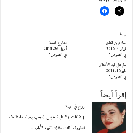
شارك هذا الموضوع:
مرتبط
أحلام لن تتحقق
مَدارج العتمة
فبراير 3, 2016
أبريل 26, 2015
في "نصوص"
في "نصوص"
حلم على قيد الأنتظار
مايو 16, 2014
في "نصوص"
إقرأ أيضاً
روح في غيمة
( ثقافات ) * ظبية خميس السحب بيضاء هادئة هذه
الظهيرة. كانت مثقلة بالغيوم لأيام.…