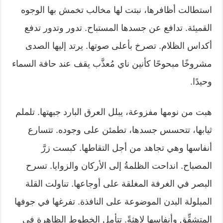
استطالت أظافرها، نبتت لها مخالب تخمش بها الوجوه
القميئة. تدافع عن جسدها المستباح. تدور وتدور تدفع
أكداس الظلام. تصرخ بأعلى صوتها. يرتد إليها الصدى
مشروخًا مبحوحًا كأنين ناي مُعذَّب يقف عند حافة السماء
وحيدًا.
هبت من نومها مفزوعة، يبلل العرق البارد جبهتها. تلملم
ثيابها، تتحسس جسدها، تطمئن على وجوده. تتسارع
أنفاسها وهي تجاهد من أجل التقاطها. كبست زرَّ
المصباح. انداحت الظلمةُ إلى الأركان والزوايا. تسرح
البصر في الغرفة المغلقة على أوجاعها. تناولت القلة
المبلولة البدن الموضوعة على النافذة. تفرغها في جوفها
المتشقِّق وأنفاسها لاهثةً. تتأمل الخطوط الظاهرة في