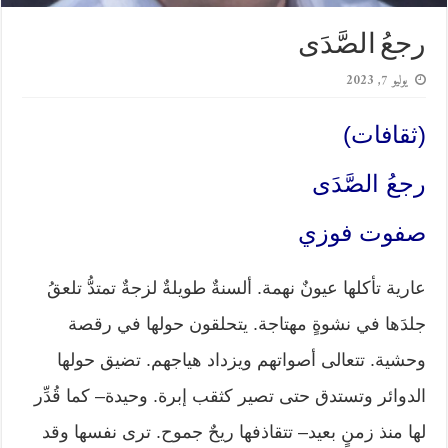
رجعُ الصَّدَى
يوليو 7, 2023
(ثقافات)
رجعُ الصَّدَى
صفوت فوزي
عارية تأكلها عيونٌ نهمة. ألسنةٌ طويلةٌ لزجةٌ تمتدُّ تلعقُ
جلدَها في نشوةٍ مهتاجة. يتحلقون حولها في رقصة
وحشية. تتعالى أصواتهم ويزداد هياجهم. تضيق حولها
الدوائر وتستدق حتى تصير كثقب إبرة. وحيدة– كما قُدِّر
لها منذ زمنٍ بعيد– تتقاذفها ريحٌ جموح. ترى نفسها وقد