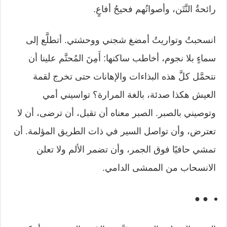
رائحةُ النَّتَن، وأصواتُهم فحيحُ أفاعٍ.
انسحبتُ وتواريتُ أمضغ شجني ووحشتي. أتطلَّع إلى
سماءٍ بلا نجوم، أخاطب ساكنها: أَمِنَ المُحتَّم علينا أن
نتحمَّل كلَّ هذه البذاءات والإهانات حتى تخرج لقمة
العيش هكذا صدئة، بالغة المرارة؟ تواسيني أمي
وتوصيني بالصبر. الصبر معناه أن تقبل، أن ترضى، أن لا
تعترض، وأن تواصل السير في ذات الطريق المؤلمة. أن
تمشي حافيًا فوق الجمر، وأن تضمر الألم ولا تعلن
الانسحاب من الممشى الدامي.
● ●