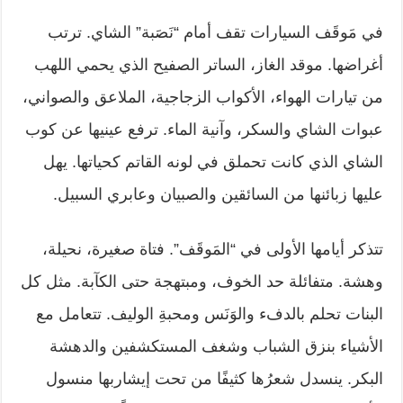
في مَوقَف السيارات تقف أمام “نَصَبة” الشاي. ترتب
أغراضها. موقد الغاز، الساتر الصفيح الذي يحمي اللهب
من تيارات الهواء، الأكواب الزجاجية، الملاعق والصواني،
عبوات الشاي والسكر، وآنية الماء. ترفع عينيها عن كوب
الشاي الذي كانت تحملق في لونه القاتم كحياتها. يهل
عليها زبائنها من السائقين والصبيان وعابري السبيل.
تتذكر أيامها الأولى في “المَوقَف”. فتاة صغيرة، نحيلة،
وهشة. متفائلة حد الخوف، ومبتهجة حتى الكآبة. مثل كل
البنات تحلم بالدفء والوَنَس ومحبةِ الوليف. تتعامل مع
الأشياء بنزق الشباب وشغف المستكشفين والدهشة
البكر. ينسدل شعرُها كثيفًا من تحت إيشاربها منسول