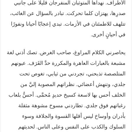
الأطراف. نهداها المتوثبان المنفرجان قليلًا على جانبي
صدرِها، يهتزان كلما تحركت. تبادر بالسؤال عن الغائب،
تتلهف للاطمئنان في الأزمات. تبدي إعجابًا أحيانا ونفورًا
في أحيانٍ أخرى.
يحاصرني الكلام المراوغ، صاحب الغرض. تصك أذني لغة
مشبعة بالعبارات العاهرة والمكررة حدَّ القَرَف. عيونهم
المتلصصة تذبحني، تجردني من ثيابي، تغوص تحت
جلدي، وتنهش أعضائي. نظراتهم المصوبة إليَّ من
الخلف أحس بها لاسعة كسيخ حديدٍ مُحمَّى. أحسُّ بلعاب
رغباتهم فوق جلدي. تطاردني مسوخ مشوهة مثقلة
بأدران وأوساخ ليس أقلها القسوة والجلافة وسوء
السلوك والكذب على النفس وعلى الناس. لحديثهم