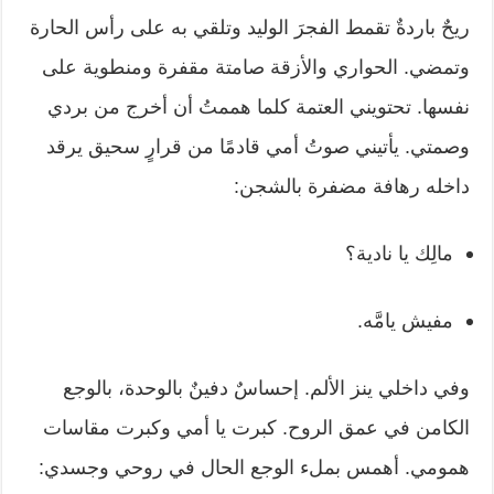
ريحٌ باردةٌ تقمط الفجرَ الوليد وتلقي به على رأس الحارة
وتمضي. الحواري والأزقة صامتة مقفرة ومنطوية على
نفسها. تحتويني العتمة كلما هممتُ أن أخرج من بردي
وصمتي. يأتيني صوتُ أمي قادمًا من قرارٍ سحيق يرقد
داخله رهافة مضفرة بالشجن:
مالِك يا نادية؟
مفيش يامَّه.
وفي داخلي ينز الألم. إحساسٌ دفينٌ بالوحدة، بالوجع
الكامن في عمق الروح. كبرت يا أمي وكبرت مقاسات
همومي. أهمس بملء الوجع الحال في روحي وجسدي: