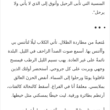
المنسية التي تأبى الرحيل وأتوق إلى الذي لا يأتي ولا
يرحل”.
● ●
مُتعبةٌ من مطاردة الظلال. تأتي الكلاب ليلًا لتأتنس بي
وأأتنس بها. أسمع صوت الصدأ الزاحف في الليل. البلدة
نائمةٌ على غير العادة. يهب نسيم الليل الرطب فيمسح
وجهي ويربت على كل جروحي. أستحضر أولئك الذين
غافلونا يومًا ورحلوا إلى السماء. أنفض الحزنَ العالق
بملابسي. معلقةٌ أنا في الفراغ. أسقط كالنخالة كالفتات،
أرتطم بطائرة ورقية. ليت خيطًا يمسكني مثل خيطها.