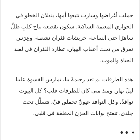
حملت أغراضها وسارت تتبعها أمها، ينقلان الخطو في
الحواري المعتمة الساكنة. سكون يقطعه نباح كلبٍ ظلَّ
ساهرًا حتى الساعة، خربشات فئران نشطة، وعِرَس
تمرق من تحت أعقاب البيبان، تطارد الفئران في لعبة
الحياة والموت.
هذه الطرقات لم تعد رحيمةً بنا، تمارس القسوة علينا
ليلَ نهار. ومنذ متى كان للطرقات قلب؟ كل البيوت
نوافذٌ، وكل النوافذ عيونٌ تحملق فيَّ، تتسلَّل تحت
جلدي. تنفتح بوابات الحزن المغلقة في قلبي.
● ●