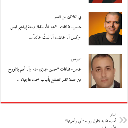
في الثلاثين من العمر
خاص- ثقافات *عبد الله طايا/ ترجمة إبراهيم قيس
جركس أنا خائف. أنا لستُ خائفاً.…
نصوص
خاص- ثقافات *حسن حجازي -1- وأنا أهم بالخروج
من عتمة القبر المصفح بأنياب صمت عاجية،…
السابق
أمسية نقدية تتناول رواية “أمي وأعرفها”