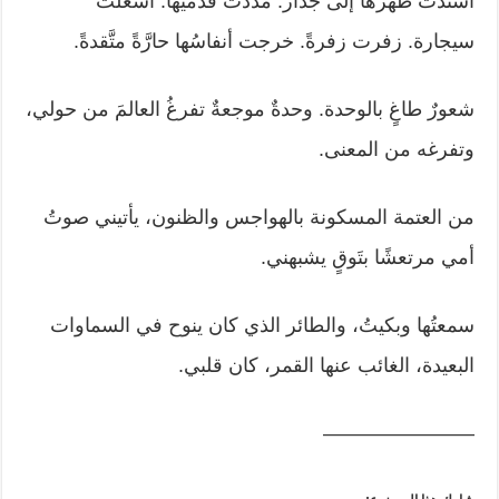
أسندت ظهرها إلى جدار. مدَّدَت قدميها. أشعلت
سيجارة. زفرت زفرةً. خرجت أنفاسُها حارَّةً متَّقدةً.
شعورٌ طاغٍ بالوحدة. وحدةٌ موجعةٌ تفرغُ العالمَ من حولي،
وتفرغه من المعنى.
من العتمة المسكونة بالهواجس والظنون، يأتيني صوتُ
أمي مرتعشًا بتَوقٍ يشبهني.
سمعتُها وبكيتُ، والطائر الذي كان ينوح في السماوات
البعيدة، الغائب عنها القمر، كان قلبي.
———————–