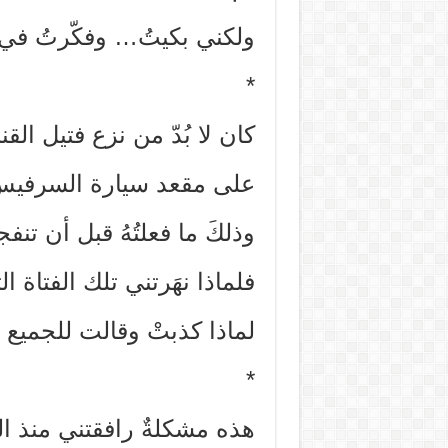
ولكني بكيتُ… وفكّرتُ في 
*
كان لا بُدّ من نزع فتيل القن
على مقعد سيارة السرفي
وذلكَ ما فعلتُهُ قبل أن تنفج
فلماذا نهَرتني تلك الفتاة
لماذا كذبتْ وقالت للجميع
*
هذه مشكلةٌ رافقتني منذ ا