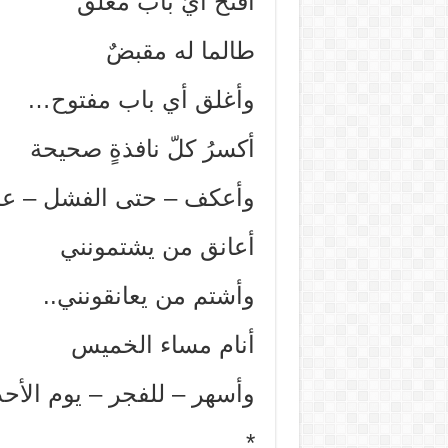
أفتحُ أيّ باب مغلق
طالما له مقبضٌ
وأغلق أي باب مفتوح…
أكسرُ كلّ نافذةٍ صحيحة
وأعكف – حتى الفشل – عل
أعانق من يشتمونني
وأشتم من يعانقونني..
أنام مساء الخميس
وأسهر – للفجر – يوم الأحد
*