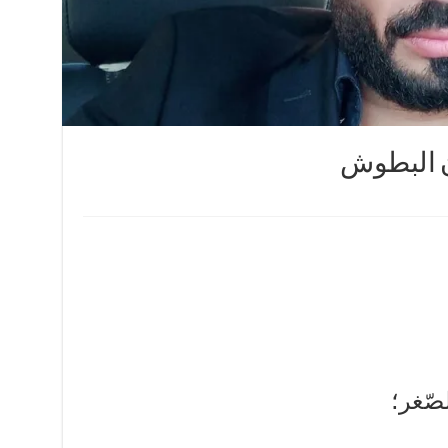
ن البطوش
صّغر؛