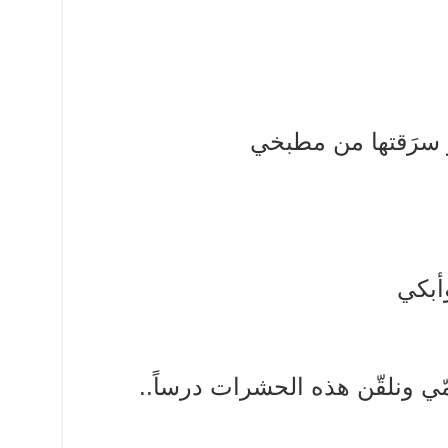
ٍ سرَقتها من مطبخي
وأبكي
مّي ونلقّن هذه الحشرات درساً..