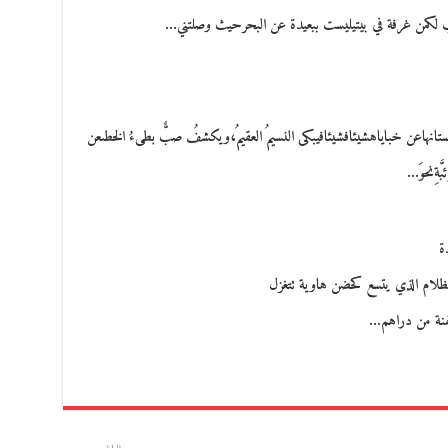
ب لكمن غرفة في بيتيليست ببعيدة عن البحرحيث وصلتني…
هاعن خباياهشيئافشيئافيبكى النسيمُ العقيمُ،ويكشفُ صبٌّ بطىءُ الخطىعن
َةِنحوَ…
ة
الظلام الذي يتسع كحضن هاوية تتغزل
حفنة من دراهم…