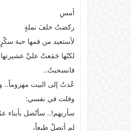
أمسِ
ركضتُ خلفَ نملةٍ
لأستعيد من فمها حبة سكّر
لكنّها جَمَعتْ عليَّ عشيرتها
فانسحبتُ..
عُدتُ إلى البيت مهزوماً.. 
وقلت في نفسي:
سأريهم!.. سأتّصل بأبناء ع
لم أتصلْ طبعاً،