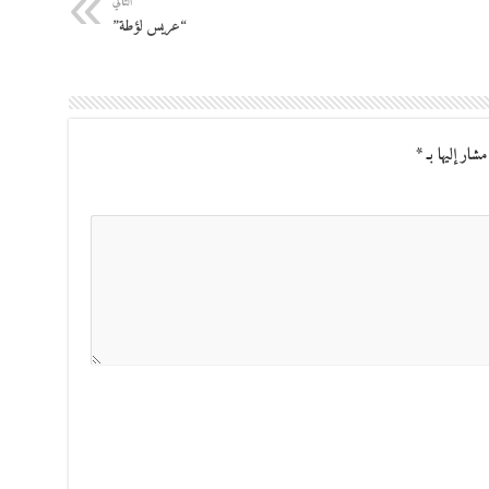
التالي
“عريس لؤطة”
مشار إليها بـ
*