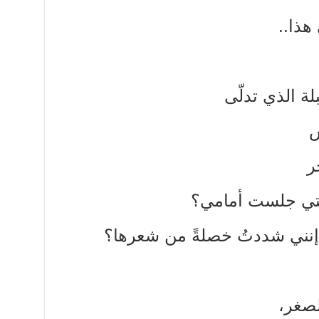
هذا..
بلة الذي تدلّى
س
ر
 التي جلست أمامي؟
 إنني شددتُ خصلةً من شعرها؟
لصغر،