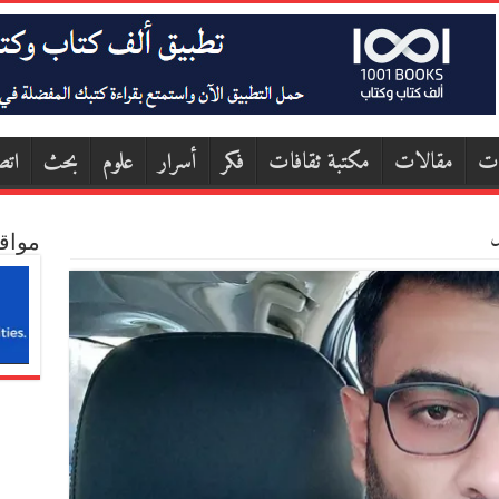
ات
مقالات
مكتبة ثقافات
فكر
أسرار
علوم
بحث
اتص
ش
مواق