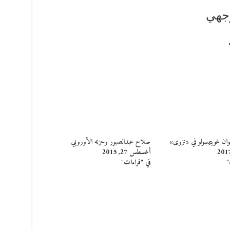
وجهي
وان غويتيسولو في «نزوى»
صلاح عبدالصبور وحزنه الأوروبي
أغسطس 27, 2015
"
في "قراءات"