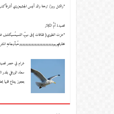
*راتشل روز/ ترجمة رائد أنيس الجشيعزيزي أشرفأكت
قصيدة أمُّ الكبائر
*عزت الطيري( ثقافات )فى مهبِّ النسيمُسيكشف فستان
مخاوفهِويبوووووووووووووووووووووووحُبأوجاعهِ المشرئبّ
غرام في خصر قصيد
سعاد الورفلي بقدر 
بعجوز يبتاع قلبها ب