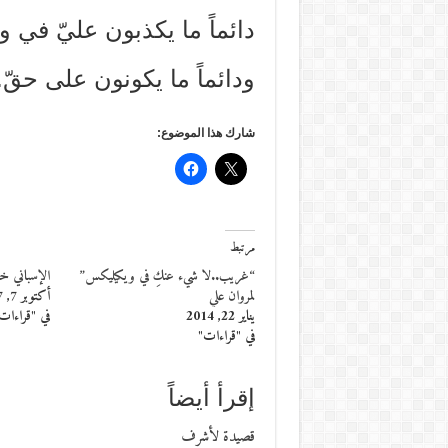
دائماً ما يكذبون عليّ في 
ودائماً ما يكونون على حقّ.
شارك هذا الموضوع:
مرتبط
“غريب..لا شيء عنكِ في ويكيليكس”
الإسباني خ
لمروان علي
أكتوبر 7, 2017
يناير 22, 2014
في "قراءات
في "قراءات"
إقرأ أيضاً
قصيدة لأشرف