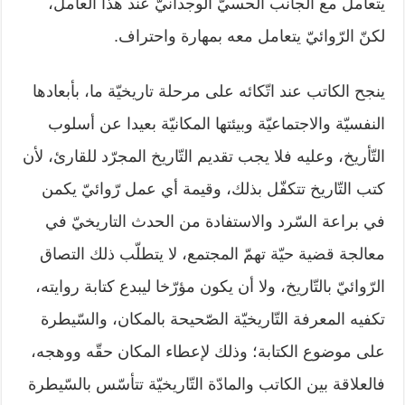
يتعامل مع الجانب الحسيّ الوجدانيّ عند هذا العامل،
لكنّ الرّوائيّ يتعامل معه بمهارة واحتراف.
ينجح الكاتب عند اتّكائه على مرحلة تاريخيّة ما، بأبعادها
النفسيّة والاجتماعيّة وبيئتها المكانيّة بعيدا عن أسلوب
التّأريخ، وعليه فلا يجب تقديم التّاريخ المجرّد للقارئ، لأن
كتب التّاريخ تتكفّل بذلك، وقيمة أي عمل رّوائيّ يكمن
في براعة السّرد والاستفادة من الحدث التاريخيّ في
معالجة قضية حيّة تهمّ المجتمع، لا يتطلّب ذلك التصاق
الرّوائيّ بالتّاريخ، ولا أن يكون مؤرّخا ليبدع كتابة روايته،
تكفيه المعرفة التّاريخيّة الصّحيحة بالمكان، والسّيطرة
على موضوع الكتابة؛ وذلك لإعطاء المكان حقّه ووهجه،
فالعلاقة بين الكاتب والمادّة التّاريخيّة تتأسّس بالسّيطرة