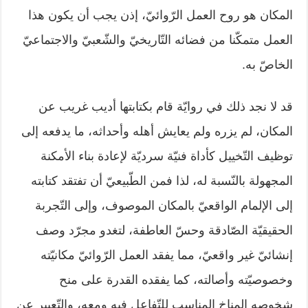
المكان هو روح العمل الرّوائيّ، إذن يجب أن يكون هذا
العمل متمكّنا من فضائه التّاريخيّ والشّعبيّ والاجتماعيّ
الخاصّ به.
قد لا نجد ذلك في روايّة قام بكتابتها أديب غريب عن
المكان، لم يزره ولم يعايش أهله وأحداثه، ما يدفعه إلى
توظيف التّخييل كأداة فنيّة سرديّة لإعادة بناء الأمكنة
المجهولة بالنّسبة له، لذا فمن الطّبيعيّ أن تفتقد كتابته
إلى الإلمام الواقعيّ بالمكان الموصوف، وإلى التّجربة
الحقيقيّة الصّادقة وحسّ العاطفة، لتغدو مجرّد وصف
إنشائيّ غير واقعيّ، مما يفقد العمل الرّوائيّ مكانيّته
وخصوصيّته وأصالته، كما يفقده القدرة على منح
شخوصه المناخ المناسب للتّفاعل فيه ومعه، والتّعبير عن