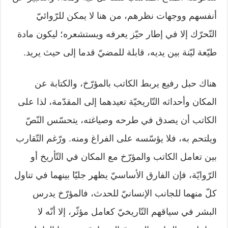
أنفسهم ووجهات نظرهم، من هنا لا يمكن للرّوائيّ
التّحرّك إلا في إطار حيّز يعرفه ويستشعره؛ ليكون مادة
طيّعة ليّنة بين يديه، قابلة للمضيّ قدما إلى حيث يريد.
هناك حبل رفيع يربط الكاتب بالمؤرّخ، والكتابة عن
المكان وأحداثه التّاريخيّة تعيدهما إلى المقدّمة، لذا على
الكاتب أن يصدق في طرحه وصياغته، يتحسّس النّصّ
ويلتحم به، فلا يؤسّسه على الفراغ ومنه. ورّغم التّقارب
بين تعامل الكاتب والمؤرّخ مع المكان في التّأريخ أو
الرّوايّة، فإن الفارق الأساسيّ يظهر جليّا بينهما في تناول
كلّ منهما للجانب الإنسانيّ للحدث، فالمؤرّخ يدرس
البشر في سياقهم التّاريخيّ كعامل مؤثّر، إلا أنّه لا