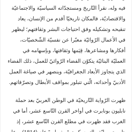
فيه وله، نقرأ التّاريخ ومستجدّاته السياسيّة والاجتماعيّة
والاقتصاديّة، فالمكان تاريخيّا أقدم من الإنسان، يعاد
تنقيحه وتشكيله وفق احتياجات البشر وثقافتهم؛ ليظهر
في الأعمال الرّوائيّة معبّرا عن نفسيّة الشّخصيّات،
أفكارها ومشاعرها، قِيَمها وثقافتها، وبإسهامه في
العمليّة البنائيّة يتكوّن الفضاء الرّوائيّ للعمل، ذلك الفضاء
الذي يتجاوز الأبعاد الجغرافيّة، وينصهر في صياغة العمل
الأدبيّ وأحداثه، الّتي تتبلور بمواقف الأبطال وتصرّفاتهم.
ظهرت الرّواية التّاريخيّة في الوطن العربيّ بعد حملة
نابليون بونابرت في أواخر القرن التّاسع عشر، أما في
الغرب فقد ظهرت في مطلع القرن التّاسع عشر، إذ