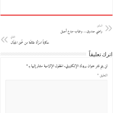
السابق
راضي صدوق… وغياب مبدع أصيل
التالي
حكايةُ امرَأة طالعَة من عُمق الجبَال
اترك تعليقاً
لن يتم نشر عنوان بريدك الإلكتروني.
الحقول الإلزامية مشار إليها بـ
*
التعليق
*