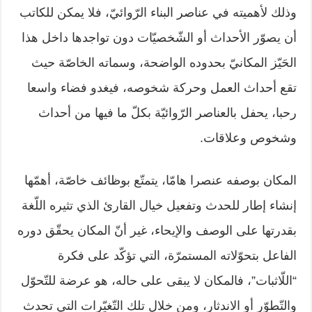
وذلك لأهميته في عناصر البناء الرّوائيّ، فلا يمكن للكاتب
أن يصوّر الأحداث أو الشّخصيّات دون تواجدها داخل هذا
الحَيّز المكانيّ بحدوده الواضحة، وسماته الخاصّة حيث
تقع أحداث العمل وحركة شخوصه، فيغدو فضاء واسعا
رحبا، يحفل بالعناصر الرّوائيّة بكلّ ما فيها من أحداث
وشخوص وعلاقات.
المكان بوصفه عنصرا هامّا، يتمتّع بوظائف خاصّة، أهمّها
إنشاء إطار للحدث وتفعيل خيال القارئ الذي تثيره اللّغة
بقدرتها على الوصف والإيحاء، غير أنّ المكان يحقّق دوره
الفاعل بتحوّلاته المستمرّة، التي تؤكّد على فكرة
“اللّاثبات”، فالمكان لا يبقى على حاله، هو عرضة للتّحوّل
والتّطوّر أو الاندثار، ومن خلال تلك التّغيّرات التي تحدث