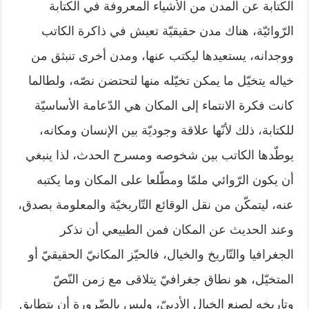
الكتابة عن المدن من الأشياء المعروفة في الكتابة
الرّوائيّة، هناك مدن حقيقيّة تعيش في ذاكرة الكاتب
ووجدانه، يستعيدها ليكتب عنها، ومدن أخرى تنبثق من
خياله يتخيّل ما يمكن تخيّله منها لتحتضن نصّه، ولطالما
كانت فكرة الانتماء إلى المكان هي الدّعامة الأساسيّة
للكتابة، ذلك لأنّها علاقة وجوديّة بين الإنسان ومكانه،
يوطّدها الكاتب بين شخوصه ومسرح الحدث، لذا ينبغي
أن يكون الرّوائي ملمّا ومطّلعا على المكان وما يكتبه
عنه، ليتمكّن من نقل الوقائع التّاريخيّة والمعلومة بصدق،
وعند الحديث عن المكان فمن الطبيعي أن نذكر
الجغرافيا والتّاريخ والخيال، فالحيّز المكانيّ الحقيقيّ أو
المتخيّل، هو نطاق جغرافيّ يتلاقى مع زمن النّصّ
وتاريخه لصنع الخيال الأدبيّ، وليس بالضّرورة أن يتطابق