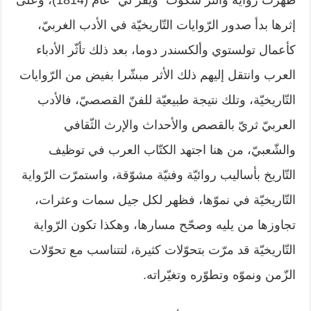
ظهرت روايّة والتر سكوت “ويفر لي” عام (1814)، وعلى
إثرها بدأ صدور الرّوايات التّاريخيّة في الأدب الغربيّ،
كأعمال تولستوي وألكسندر دوما، بعد ذلك تأثّر الأدباء
العرب وانتقل إليهم ذلك الأثر مبشّرا بفيض من الرّوايات
التّاريخيّة، وتلك نتيجة طبيعيّة للفنّ القصصيّ، فالأدب
العربيّ ثريّ بالقصص والأحداث والإرث الثّقافي
والشّعبيّ، من هنا اجتهد الكتّاب العرب في توظيف
التّاريخ بأساليب روائيّة وفنيّة مشوّقة، واستمرّت الرّواية
التّاريخيّة في نموّها، فظهر لكل جيل سمات وعثرات،
تجاوزها من يليه وصحّح مسارها، وهكذا تكون الرّواية
التّاريخيّة قد مرّت بتحوّلات كثيرة، لتتناسب مع تحوّلات
الزّمن ونموّه وتطوّره وتغيّراته.