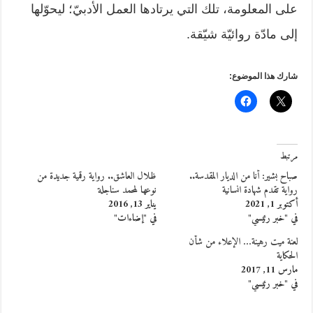
على المعلومة، تلك التي يرتادها العمل الأدبيّ؛ ليحوّلها
إلى مادّة روائيّة شيّقة.
شارك هذا الموضوع:
مرتبط
صباح بشير: أنا من الديار المقدسة..
ظلال العاشق.. رواية رقمية جديدة من
رواية تقدم شهادة انسانية
نوعها لمحمد سناجلة
أكتوبر 1, 2021
يناير 13, 2016
في "خبر رئيسي"
في "إضاءات"
لعنة ميت رهينة… الإعلاء من شأن
الحكاية
مارس 11, 2017
في "خبر رئيسي"