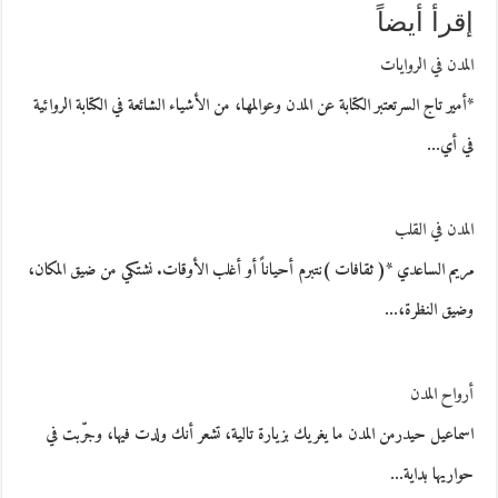
إقرأ أيضاً
المدن في الروايات
*أمير تاج السرتعتبر الكتابة عن المدن وعوالمها، من الأشياء الشائعة في الكتابة الروائية
في أي…
المدن في القلب
مريم الساعدي *( ثقافات )نتبرم أحياناً أو أغلب الأوقات. نشتكي من ضيق المكان،
وضيق النظرة،…
أرواح المدن
اسماعيل حيدرمن المدن ما يغريك بزيارة تالية، تشعر أنك ولدت فيها، وجرّبت في
حواريها بداية…