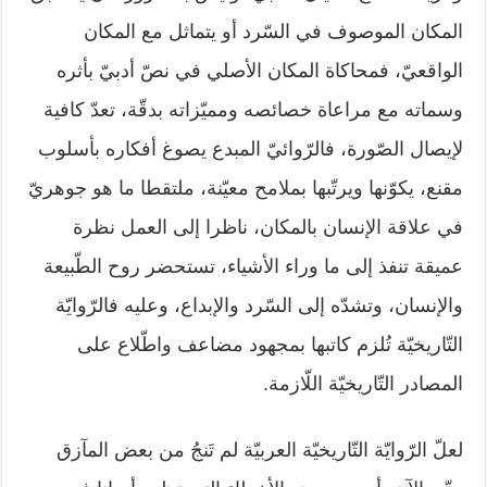
المكان الموصوف في السّرد أو يتماثل مع المكان
الواقعيّ، فمحاكاة المكان الأصلي في نصّ أدبيّ بأثره
وسماته مع مراعاة خصائصه ومميّزاته بدقّة، تعدّ كافية
لإيصال الصّورة، فالرّوائيّ المبدع يصوغ أفكاره بأسلوب
مقنع، يكوّنها ويرتّبها بملامح معيّنة، ملتقطا ما هو جوهريّ
في علاقة الإنسان بالمكان، ناظرا إلى العمل نظرة
عميقة تنفذ إلى ما وراء الأشياء، تستحضر روح الطّبيعة
والإنسان، وتشدّه إلى السّرد والإبداع، وعليه فالرّوايّة
التّاريخيّة تُلزم كاتبها بمجهود مضاعف واطّلاع على
المصادر التّاريخيّة اللّازمة.
لعلّ الرّوايّة التّاريخيّة العربيّة لم تَنجُ من بعض المآزق