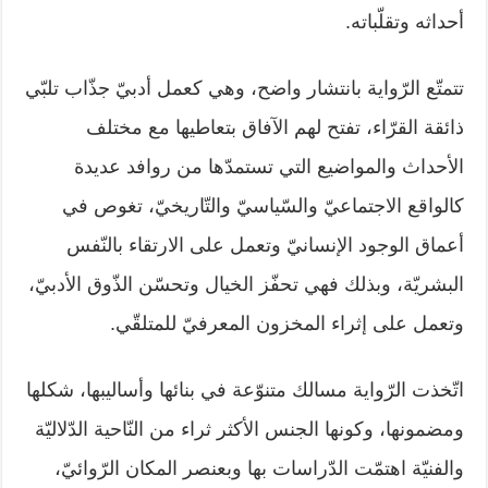
أحداثه وتقلّباته.
تتمتّع الرّواية بانتشار واضح، وهي كعمل أدبيّ جذّاب تلبّي
ذائقة القرّاء، تفتح لهم الآفاق بتعاطيها مع مختلف
الأحداث والمواضيع التي تستمدّها من روافد عديدة
كالواقع الاجتماعيّ والسّياسيّ والتّاريخيّ، تغوص في
أعماق الوجود الإنسانيّ وتعمل على الارتقاء بالنّفس
البشريّة، وبذلك فهي تحفّز الخيال وتحسّن الذّوق الأدبيّ،
وتعمل على إثراء المخزون المعرفيّ للمتلقّي.
اتّخذت الرّواية مسالك متنوّعة في بنائها وأساليبها، شكلها
ومضمونها، وكونها الجنس الأكثر ثراء من النّاحية الدّلاليّة
والفنيّة اهتمّت الدّراسات بها وبعنصر المكان الرّوائيّ،