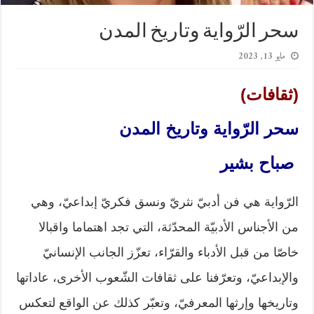
سحر الرّواية وتاريخ المدن
مايو 13, 2023
(ثقافات)
سحر الرّواية وتاريخ المدن
صباح بشير
الرّواية هي فن أدبيّ نثريّ ونسق فكريّ إبداعيّ، وهي
من الأجناس الأدبيّة المحدّثة، التي تجد اهتماما واقبالا
خاصّا من قبل الأدباء والقرّاء، تعزّز الجانب الإنسانيّ
والإبداعيّ، وتعرّفنا على ثقافات الشّعوب الأخرى، عاداتها
وتاريخها وإرثها المعرفيّ، وتعبّر كذلك عن الواقع لتعكس