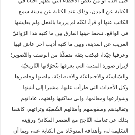
حتّى الآن، أو من بعض الأخطاء التي تظهر أحيانا في
الكتابة عن المدن، وذلك عند الكتابة عن مدينة سمع
الكاتب عنها أو قرأ، لكنّه لم يزرها بالفعل ولم يعايشها
في الواقع، نلحظ حينها الفارق بين ما كتبه هذا الرّوائيّ
الغريب عن المدينة، وبين ما كتبه أديب آخر عاش فيها
وعرفها جيّدا، فيكتب بثقة متمكّنا من الوصف والتّصوير؛
لإبراز صورة المدينة التي يعرفها بتّحوّلاتها التّاريخيّة
والسّياسيّة والاجتماعيّة والاقتصاديّة، ماضيها وحاضرها
وكل الأحداث التي طرأت عليها، مشيرا إلى أبنيتها
وشوارعها ومعالمها، وإلى ساكنيها ولغتهم، عاداتهم
وتقاليدهم وطقوسهم وأمثالهم الشّعبيّة وتراثهم، كاشفا
بذلك عن تعامله النّاجح مع العنصر المكانيّ ورؤيته
السّليمة له، وأهدافه المتوخّاة من الكتابة عنه، وبما أن