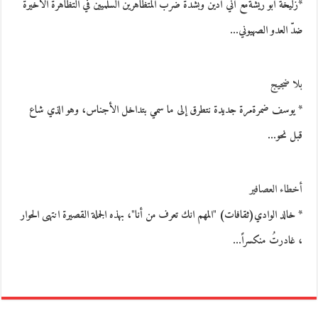
*زليخة أبو ريشةمع أني أدين وبشدّة ضرب المتظاهرين السلميين في التظاهرة الأخيرة
ضدّ العدو الصهيوني…
بلا ضجيج
* يوسف ضمرةمرة جديدة نتطرق إلى ما سمي بتداخل الأجناس، وهو الذي شاع
قبل نحو…
أخطاء العصافير
* خالد الوادي(ثقافات) "المهم انك تعرف من أنا"، بهذه الجملة القصيرة انتهى الحوار
، غادرتُ منكسراً…