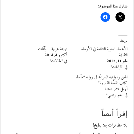
شارك هذا الموضوع:
مرتبط
الأخطاء اللغوية الشائعة في الأوساط
ترجمة عربية …وآفات
الثقافية
أكتوبر 4, 2014
مايو 11, 2015
في "مقالات"
في "قراءات"
اللحن ودواعيه السرديَّة في رواية “مأساة
كاتب القصَّة القصيرة”
أبريل 25, 2021
في "خبر رئيسي"
إقرأ أيضاً
بلا مظاهرات بلا بطيخ!