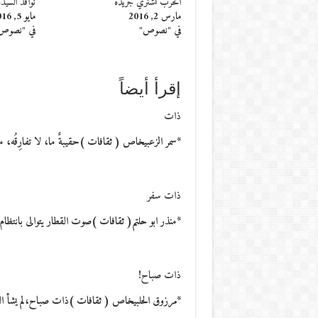
الحرب تشتري جريدة
نوافذ السيدة
مارس 2, 2016
مايو 5, 2016
في "نصوص"
في "نصوص
إقرأ أيضاً
ذات
*سمر الزعبيخاص ( ثقافات )حقيبةٌ ما، لا تفارِقُه، مل
ذات سفر
*منذر ابو حلتم( ثقافات )صوت القطار يتوالى بانتظا
ذات صباح!
*مرزوق الحلبيخاص ( ثقافات )ذات صباح،لم يشأ ا