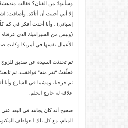
وسألتها: من الفنان؟ فقالت مندهشة
إلا أني أحببت أن أتأكد. وأضافت: اشت
إسباني) . وأنا أخذت أفكر في كم كلّ
(وليس من السيراميك الذي عرفناه له
الأعمال نفسها في أمريكا وكانت ض
ثم تحدثت السيدة عن صديق للزوج الغ
فعلّقتُ “نقز منه” فوافقت. ثم تابعتُ
ثم خرجنا، ومشينا في الشارع وأنا أ
علاقة له خارج الحلم.
صحيح أنه كان يجاهد في البعد عني 
المنام، مع كل تلك العواطف المكتومة 