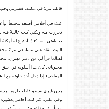
قابلته مرةً في مكتبه، فغمرني بحب
كنتُ في أحلامي أصنعه مختلفاً، و
تحررت منه ولكني كنت عالقةً فيه ب
بعاطفتي إليه. كنتُ أخترع له أمكنةً 
البيت ألقاه على مسامعي مرةً. وح
لطالما قرأ لي من دفتر مهترىء مخ
محبوباته. كان هذا أسلوبه في خلق س
المفاجىء إذا دخل أحد خلوته مع الش
بعين غيري سيبدو قاطع طريق. بعيني
وفي علني. كم كنت أخاطر بعشيرة قل
مهيباً. نكز حذاؤه حذائي يوماً كفنٍ 