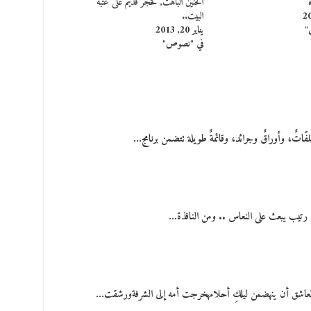
الحنين الباهت, كحجر قديم على عتبة
البيت..
"
يناير 20, 2013
في "نصوص"
فّاتٌ، وأوراقٌ وجرائد، وقائمةٌ طويلة تتضمن برنامج…
م رتيب يبعث على النعاس .. ومن النافذة…
لعاشق أن ينهضمن ليلكِ أحلامهخرجت أمه إلى الشرفةورشقت…