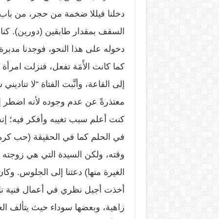
دخلنا فيللا ضخمة من حجر، من باب 
السقف بمقدار طابقين (دورين). كنا ف
دخوله على هذا النحو، فوجدنا مدبرة 
كما كانت الأَمَة تفعل، فنزلت امر
إلى القاعة، وأنَّبت الفتاة “لا تناديني 
معتذرةً عن عدم وجوده لأنه اضطر إلى 
كنت أعلم سبب تغيبه وأفكر فيه؛ إنه 
في الحلم كما في الحقيقة (حب كره).
وقته، ولكن السيدة التي هي زوجته (
الغيرة منها) دعتنا إلى الجلوس. وكان 
أخذت أجيل نظري في أعمال فنية ناف
زاهية، وبعضها سوداء حيث يتألف الع