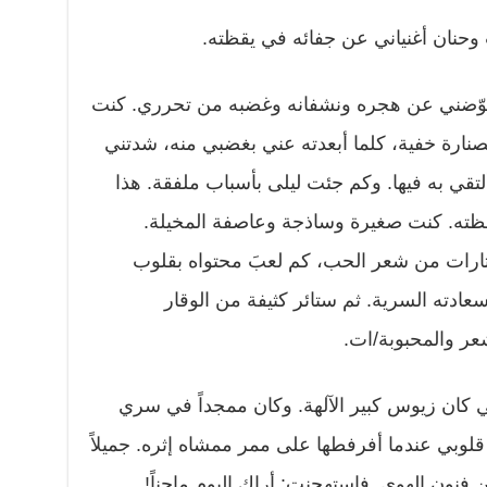
 وحنان أغنياني عن جفائه في يقظته.
أعوّضني عن هجره ونشفانه وغضبه من تحرري. كنت
صنارة خفية، كلما أبعدته عني بغضبي منه، شدتني
ألتقي به فيها. وكم جئت ليلى بأسباب ملفقة. هذا
فظته. كنت صغيرة وساذجة وعاصفة المخيلة.
تارات من شعر الحب، كم لعبَ محتواه بقلوب
عادته السرية. ثم ستائر كثيفة من الوقار
عر والمحبوبة/ات.
 كان زيوس كبير الآلهة. وكان ممجداً في سري
وبي عندما أفرفطها على ممر ممشاه إثره. جميلاً
من فنون الهوى. فاستهجنت: أراك اليوم ماجناً!