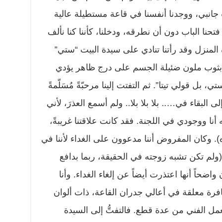
جانبي، ووجدنا أنفسنا في قاعة مستطيلة عالية
تحنا الباب دون أن نطرقه، ودخلنا، كأننا كنا نألف
المنزل وقد رأتنا تنادي على سيدة البيت “ستي”
أة بثوب ملون ضئيلة الجسم على درج ظاهر يؤدي
ستي، بل قولي تيتا”. ثم التفتت إلينا مرحبّةً مُسَلّمةً
البقاء في….. بلا بلا بلا.. ولم أسمع العذرَ، لأني
أنا ووجودي في اللجنة. فقد كانت علاقتنا غريبةً،
 وكان المفروض أننا مدعوون على الغداء لأننا في
ولم تكن تشبه زوجته في الحقيقة، ربما بدافع
واضحاً أنها اعتذرت أيضاً عن إلغاء الغداء. وأنا
رة معلقة في أعالي جدران القاعة، ذات ألوان
مل الفني من عدة قطع. فالتفتُّ إلى السيدة