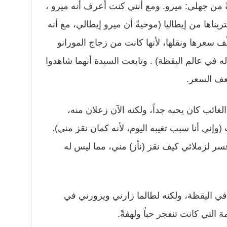
ً من جهلي: ميرو. ومع أنني كنت أعرف أنه ميرو ،
ريناها من إيطاليا (موحيةً أن ميرو إيطالي، مع أنه
ف سعرها ونقلها، لأنها كانت من زجاج المورانو
 في عالم اليقظة) . وتابعت السيدة أنهما شاهدوا
عف السعر.
ائب كان يحبه جداً، ولكنه الآن زعلان منه،
 (وإني أنا سبب تغيبه اليوم، لأنه كمان نقز مني).
فسر لزملائي كيف نقز (نأز) مني، مما ليس له
في اليقظة، ولكنه لطالما زارني ويزورني في
التي كانت تنفجر حباً ولهفةً.