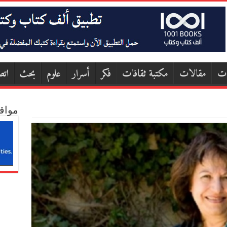
ات
مقالات
مكتبة ثقافات
فكر
أسرار
علوم
بحث
اتص
مواق