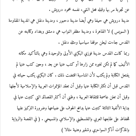
عن تجربة مر بها وقبله فعل الشيء نفسه محمود درويش .
مدينة درويش هي حيفا وهي أيضا مدينة دحبور ، ومدينة دنقل هي المدينة المقاومة
( السويس ) لا القاهرة ، ومدينة مظفر النواب هي دمشق وبغداد وكتابته عن
القدس جاءت ليعلن موقفا سياسيا ومثله دنقل .
ربما كانت القدس مدينة فوزي البكري الأولى والوحيدة وهي بالتأكيد مكانه
الأليف كما لم تكن لغيره ممن زارها أو كتب عنها عن بعد ، وحين كتب عنها لم
يفتعل الكتابة ولم يكتب لأن المناسبة اقتضت ذلك . كان البكري يكتب حياته في
القدس قبل أن تكثر الكتابة عنها وقبل أن تعقد المؤتمرات العربية والإسلامية لأجلها
وقبل أن تعلن عاصمة للثقافة العربية ، وظني أن أكثر القصائد التي كتبت عنها في
بداية الألفية الثالثة كتبت عنها بدافع الخوف على ضياعها وضرورة التركيز عليها
للحفاظ على طابعها العربي والفلسطيني والإسلامي والمسيحي . ( في القصة والرواية
والمذكرات أذكر السواحري وشقير وهنية مثالا )