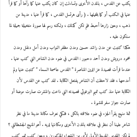
يكتب عن القدس ، بالمدن الأخرى وتساءلت إن كان يكتب عنها كما رآها أو كما قرأ
عنها في الكتب أو كما يتخيلها . ( رأى هرتسل القدس ، كما قرأ عنها ، مدينة من
ذهب ، وحين زارها أحبط فلم تكن كذلك ، ولكنه رسم لها صورة متخيلة جميلة لما
ستكون عليه .
هكذا كتبت عن مدن راشد حسين ومدن مظفر النواب ومدن أمل دنقل ومدن
محمود درويش ومدن أحمد دحبور : القدس في ضوء مدن الشاعر التي كتب عنها .
عندما قرأت قصيدة عز الدين المناصرة ” القدس عاصمة السماء ” كتبت عنها ولم
أمدحها ، فقد لاحظت أن الشاعر يفتعل الكتابة . لقد كتب عن القدس لأن
الكتابة عنها منذ كتب تميم البرغوثي قصيدته التي ذاعت وانتشرت صارت موضة أو
صارت جواز سفر للشهرة .
ثمة منهج يقرأ الجزء في ضوء علاقته بالكل ، فلكي نعرف مكانة مدينة ما في نظر
شاعر علينا أن ننظر في علاقته بالمدن الأخرى ومكانتها لديه . أهو المنهج الجشطالتي ؟
لم تكن القدس المدينة الأولى لأي من الشعراء المذكورين ، وحين كتب تميم كتب