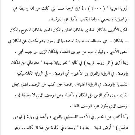
الرواية العربية ” ( ٢٠٠٠ ) . لم ترق ترجمة هلسا التي كانت عن لغة وسيطة هي
الإنجليزية ، لنجمي ، ولغة الكتاب الأولى هي الفرنسية .
المكان الأليف والمكان المعادي والمكان المحايد والمكان المغلق والمكان المفتوح والمكان
… والمكان … هي مصطلحات عديدة استخدمها الدارسون وهم يكتبون عن المكان في
النص الأدبي . وقليلون منهم من ميز بين الفضاء والمكان اللذين ميز بينهما نجمي .
ربما أثرى ( الن روب غرييه ) في كتابه ” نحو رواية جديدة ” معلوماتي عن المكان
والوصف في الرواية والفرق بين الأخير – أي الوصف – في الرواية الكلاسيكية
التقليدية والوصف في الرواية الحديثة ، بخاصة حين كتب عن الوصف الذي يجعل
القاريء يرى تأثير الزمن على المكان والأشياء وعن الوصف الذي لا وظيفة له ؛
الوصف الذي يكون لمجرد الوصف فقط .
وأنا أكتب عن القدس في الأدب الفلسطيني والعربي ، وأيضا في رواية ( ثيودور
هرتسل ) ” أرض قديمة – جديدة ” توسعت في الكتابة عن علاقة الكاتب ، وهو