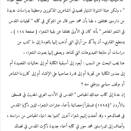
كلاسيكية البناء ومنها قصيدة ” القدس اسم عاشقة ” وقصيدة ” القدس مطلع عيدنا
” ، ولكن عبثا اشتهرتا اشتهار قصيدتي الشاعرين المذكورين وحظيتا بدراسات عديدة
من دارسين مختلفين ، علما بأن محمد حور قال عن المتوكل في كتابه ” تجليات القدس
في الشعر المعاصر ” بأنه كان في الأولى مختلفا عن بقية الشعراء ( صفحة ١١٨ ) .
يستطيع القاريء أن يتأكد من آرائي التي أذهب إليها بالعودة إلى ما كتب من
دراسات أو متابعة الفيديوهات التي تشاهد ويصغى إليها بصوت الشعراء .
هنا يجب البحث عن السبب : أيعود إلى أسبقية الكتابة أم إلى جماليات القصيدة أم
إلى صدور الكتابة عن تجربة أم إلى قدرة صاحبها على الإنشاد أم إلى كاريزما الشاعر
أو موقف سياسي ووطني منه ؟
إن عدنا إلى كتاب عبدالله الخباص ” القدس في الأدب العربي الحديث في فلسطين
والأردن “(١٩٩٥) فسنقرأ إحصائية بأسماء عشرات الشعراء الذين ذكروا القدس
في قصائدهم ، وقد أضفت إليهم شعراء آخرين كتبوا بعد انتهاء الخباص من دراسته ،
وأضاف إلى الدراستين محمد حور في كتابه أسماء جديدة ذكرت القدس في قصائد