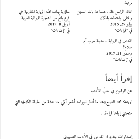
مرتبط
الناقد الراحل غالب هلسا عذابات السجن
خالدية جاب الله: الرواية المغاربية هي
والمنفى واهتمامه بالمكان
فرع يانعٌ من الشجرة الروائية العربية
يوليو 29, 2015
أبريل 8, 2017
في "قراءات"
في "إضاءات"
القدس في الرواية… مدينة حرب أم
سلام؟
ديسمبر 21, 2017
في "إضاءات"
إقرأ أيضاً
عن الوقــوع في حبّ الأدب
ترجمة: محمد الضبع«عندما أنظر للوراء، أشعر أنني مندهشة من الحياة الكاملة التي
منحتني إياها قراءة…
إصدارات جديدة: القدس في الأدب الصهيوني