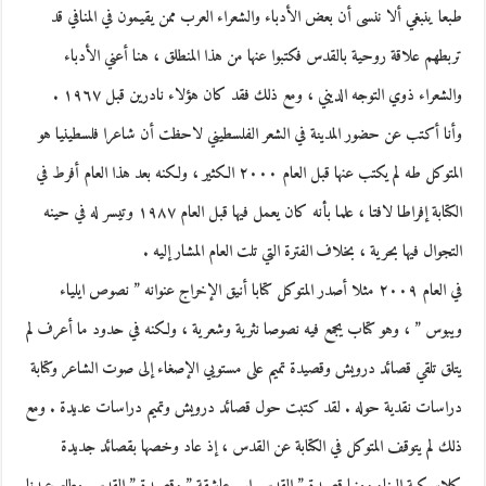
طبعا ينبغي ألا ننسى أن بعض الأدباء والشعراء العرب ممن يقيمون في المنافي قد
تربطهم علاقة روحية بالقدس فكتبوا عنها من هذا المنطلق ، هنا أعني الأدباء
والشعراء ذوي التوجه الديني ، ومع ذلك فقد كان هؤلاء نادرين قبل ١٩٦٧ .
وأنا أكتب عن حضور المدينة في الشعر الفلسطيني لاحظت أن شاعرا فلسطينيا هو
المتوكل طه لم يكتب عنها قبل العام ٢٠٠٠ الكثير ، ولكنه بعد هذا العام أفرط في
الكتابة إفراطا لافتا ، علما بأنه كان يعمل فيها قبل العام ١٩٨٧ وتيسر له في حينه
التجوال فيها بحرية ، بخلاف الفترة التي تلت العام المشار إليه .
في العام ٢٠٠٩ مثلا أصدر المتوكل كتابا أنيق الإخراج عنوانه ” نصوص ايلياء
ويبوس ” ، وهو كتاب يجمع فيه نصوصا نثرية وشعرية ، ولكنه في حدود ما أعرف لم
يتلق تلقي قصائد درويش وقصيدة تميم على مستويي الإصغاء إلى صوت الشاعر وكتابة
دراسات نقدية حوله . لقد كتبت حول قصائد درويش وتميم دراسات عديدة . ومع
ذلك لم يتوقف المتوكل في الكتابة عن القدس ، إذ عاد وخصها بقصائد جديدة