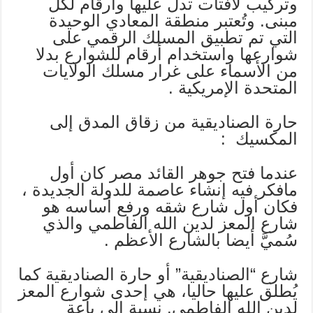
وتركيب لافتات تدل عليها وأرقام لكل
مبنى. وتُعتبر منطقة المعادي الوحيدة
التي تم تطبيق المسلك الرقمي على
شوارعها واستخدام أرقام للشوارع بدلا
من الأسماء على غرار مسلك الولايات
المتحدة الإمريكية .
حارة الصناديقية من زقاق المدق إلى
المكسيك :
عندما فتح جوهر القائد مصر كان أول
مافكر فيه إنشاء عاصمة للدولة الجديدة ،
فكان أول شارع شقه ورفع أساسه هو
شارع المعز لدين الله الفاطمي والذي
سُميَّ أيضا بالشارع الأعظم .
شارع “الصناديقية” أو حارة الصناديقية كما
يُطلق عليها حاليا، هي إحدى شوارع المعز
لدين الله الفاطمي. نسبة إلى باعة