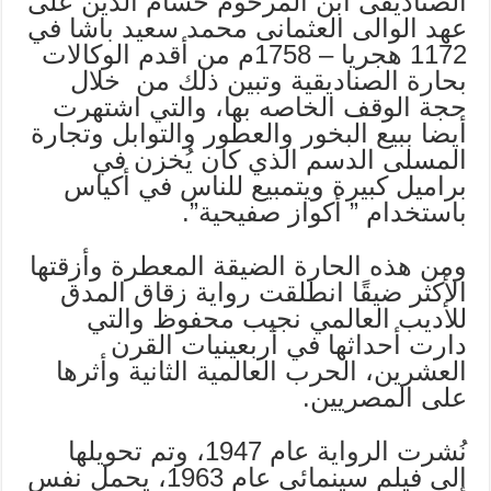
الصناديقى ابن المرحوم حسام الدين على
عهد الوالى العثمانى محمد سعيد باشا في
1172 هجريا – 1758م من أقدم الوكالات
بحارة الصناديقية وتبين ذلك من خلال
حجة الوقف الخاصه بها، والتي اشتهرت
أيضا ببيع البخور والعطور والتوابل وتجارة
المسلى الدسم الذي كان يُخزن في
براميل كبيرة ويتمبيع للناس في أكياس
باستخدام ” أكواز صفيحية”.
ومن هذه الحارة الضيقة المعطرة وأزقتها
الأكثر ضيقًا انطلقت رواية زقاق المدق
للأديب العالمي نجيب محفوظ والتي
دارت أحداثها في أربعينيات القرن
العشرين، الحرب العالمية الثانية وأثرها
على المصريين.
نُشرت الرواية عام 1947، وتم تحويلها
إلى فيلم سينمائي عام 1963، يحمل نفس