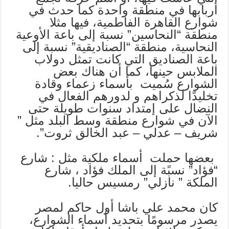
أربابها في منطقة واحدة كما حدث في
شوارع القاهرة الفاطمية، فيها مثلا
منطقة “النحاسين” نسبة إلى باعة الأوعية
النحاسية، منطقة “الصناديقية” نسبة إلى
باعة الصناديق التي كانت تمثل دولاب
الملابس حينها، كما أن هناك بعض
الشوارع سُميت بأسماء زعماء وقادة
تخليدًا لذكراهم و لدورهم الفعال في
النضال على إمتداد سنوات طويلة حتى
الآن في شوارع منطقة وسط البلد مثل ”
شريف – عدلي – عبد الخالق ثروت”.
بعضها حملت أسماء ملكية مثل : شارع
“فؤاد” نسبًة إلى الملك فؤاد ، شارع
الملكة ” نازلي” رمسيس حاليا.
كان محمد علي باشا أول حاكم لمصر
يصدر مرسومًا بتحديد أسماء الشوارع،