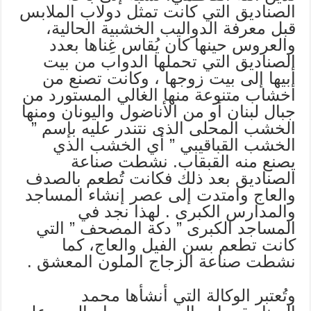
الصناديق التي كانت تمثل دولاب الملابس
قبل معرفة الدواليب الخشبية الحالية،
والعروس حينها كان يُقاس غِناها بعدد
الصناديق التي تحملها الدواب من بيت
أبيها إلى بيت زوجها ، وكانت تصنع من
أخشاب متنوعة منها الغالي المستورد من
جبال لبنان أو من الأناضول واليونان ومنها
الخشب المحلى الذى نتندر عليه بإسم ”
الخشب القباقيبي ” أي الخشب الذي
يصنع منه القبقاب. نشطت صناعة
الصناديق بعد ذلك فكانت تُطعم بالصدف
والعاج وامتدت إلى عصر إنشاء المساجد
والمدارس الكبرى . لهذا نجد في
المساجد الكبرى ” دكة المصحف ” التي
كانت تطعم بسن الفيل والعاج، كما
نشطت صناعة الزجاج الملون المعشق .
وتُعتبر الوكالة التي أنشأها محمد