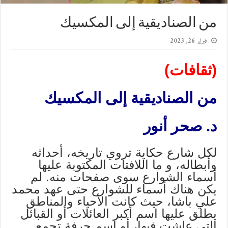
من الصناديقية إلى المكسيك
فبراير 26, 2023
(ثقافات)
من الصناديقية إلى المكسيك
د. صحر أنور
لكل شارع حكاية تروي تاريخه، أحداثه
وأبطاله، و ما اللافتات المكتوبة عليها
أسماء الشوارع سوى صفحات منه. لم
يكن هناك أسماء للشوارع حتى عهد محمد
علي باشا، حيث كانت الأحياء والمناطق
يطلق عليها اسم أكبر العائلات أو القبائل
التي عاشت فيها، أو اسم حرفة تجمع