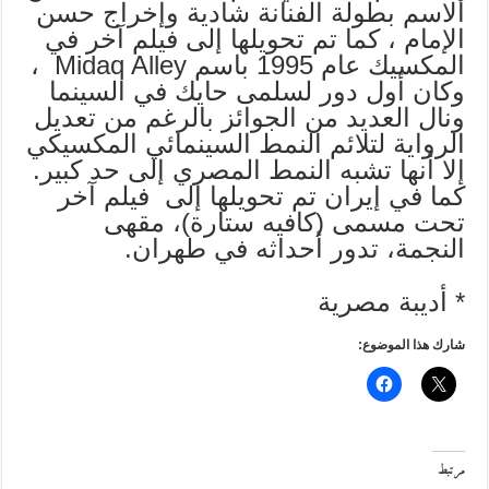
الاسم بطولة الفنانة شادية وإخراج حسن
الإمام ، كما تم تحويلها إلى فيلم آخر في
المكسيك عام 1995 باسم Midaq Alley ،
وكان أول دور لسلمى حايك في السينما
ونال العديد من الجوائز بالرغم من تعديل
الرواية لتلائم النمط السينمائي المكسيكي
إلا أنها تشبه النمط المصري إلى حد كبير.
كما في إيران تم تحويلها إلى فيلم آخر
تحت مسمى (كافيه ستارة)، مقهى
النجمة، تدور أحداثه في طهران.
* أديبة مصرية
شارك هذا الموضوع:
مرتبط