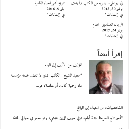
في نيودلهي.. «نهر» من الكتب بدأ يجف
تاريخ أشهر أحياء القاهرة
نوفمبر 30, 2013
يناير 5, 2016
في "إضاءات"
في "إضاءات"
الرجال الصناديق: العَدَم
يونيو 24, 2017
في "إضاءات"
إقرأ أيضاً
المؤلف من الألف إلى الياء
*سعيد الشيخ الكاتب الذي لا تقف خلفه مؤسسة
ما، رسمية كانت أو خاصة، هو…
الشخصيات: من الخيال إلى الواقع
*أمير تاج السرمنذ عدة أيام، توفي سيف الدين هبشي، وهو معمر في حوالي المئة،
من…