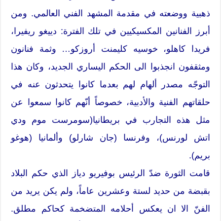
ذهبية ووضعته في مقدمة المشهد الفني العالمي. ومن
أبرز الفنانين المكسيكيين في تلك الفترة: دييغو ريفيرا،
فريدا كاهلو، خوسيه كليمنت أروزكو… وثمة فنانون
ومثقفون انجذبوا الى الحكم اليساري الجديد، وكان هذا
التوجّه مصدر ألهام لهم بعدما كانوا يتحدثون عنه في
حلقاتهم الفنية والأدبية، خصوصاً أنّهم كانوا سمعوا عن
مثل هذه التجارب في بريطانيا(سومرست موم ودي
اتش لورنس)، وفرنسا (جان شارلو) وألمانيا (هوغو
بريم).
قامت الثورة ضدّ الرئيس بوفيريو دياز الذي حكم البلاد
بقبضة من حديد لستة وعشرين عاماً، ولم يكن يريد من
الفنّ الا ان يعكس أحلامه المتضخمة كحاكم مطلق.