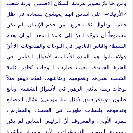
ومن هنا تمّ تصوير هزيمة السكان الأصليين- ورثة شعب
«الأزتيك»- على اساس انهم يعيشون بسعادة في ظل
حكمه. وطوال ثلاثة قرون من حكم الإسبان، لم يكن
مسموحاً أن يتوجّه الفنّ إلى عامة الشعب أو ان يقدم
البسطاء والناس العاديين في اللوحات والمنحوتات. إلا أنّ
هؤلاء باتوا هم المادة الأساسية لأعمال الفنانين في
الفترة الجديدة، بحيث صارت اللوحات تُظهر عامة
الشعب بفقرهم وهمومهم ومتاعبهم. فقدّم دييغو مثلاً
لوحات زيتية لبائعي الزهور في الأسواق الشعبية، وتابع
فنانون فوتوغرافيون (مثل تينا موديتي) عمّال المصانع
وقدموهم بلقطات ظهرت في الصحف والمعارض،
للمرة الأولى. والمعروف أنّ الرئيس السابق لم يكن
يستسيغ التصوير الفوتوغرافي، لأنه وسيلة مباشرة