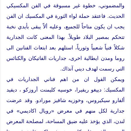
والمضموني، خطوة غير مسبوقة في الفن المكسيكي
الحديث. فاعتقد حملة لواء الثورة في المكسيك ان الفن
يجب ان يكون متاحاً للجميع، وعليه ألاّ يبقى بأيدي نخبة
تتحكم بمصير البلاد طويلاً. بهذا المعنى كانت الجدارية
شكلاً فنياً شعبياً وثورياً، استلهم بعد ابتعاث الفنانين الى
روما ومدن ايطالية اخرى، جداريات الفاتيكان والكنائس
التي رسمت لهدف ديني آنذاك.
ويمكن القول ان من اهم فناني الجداريات في
المكسيك: دييغو ريفيرا، خوسيه كليمنت أروزكو ، ديفيد
ألفارو سيكيروس، وخوزيه شافيز مورادو. وقد عرضت
جدارية لكل منهم في معرض «رويال اكاديمي» في
لندن، الذي يؤخذ عليه ضيق المساحة، لمصلحة المعرض