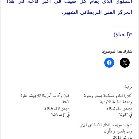
السنوي الذي يقام كل صيف في اكبر قاعة في هذا
المركز الفني البريطاني الشهير.
_______
*(الحياة)
شارك هذا الموضوع:
مرتبط
كلارا امادو مسكونة بسحر برشلونة
فنون وآداب أمريكا اللاتينية.. نظرة
ودهشة الطبيعة الاردنية
لاهثة
ديسمبر 23, 2012
سبتمبر 28, 2016
في "فنون"
في "إضاءات"
ادوارد مونيه .. الفنان الانطباعي الذي
رسم بالضوء والألوان
يناير 2, 2013