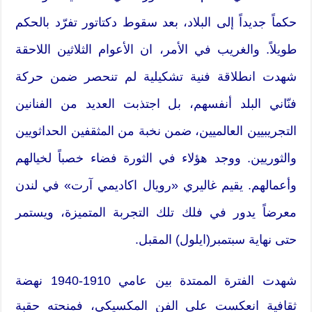
حكماً جديداً إلى البلاد، بعد سقوط دكتاتور تفرّد بالحكم
طويلاً. والغريب في الأمر، ان الأعوام الثلاثين اللاحقة
شهدت انطلاقة فنية تشكيلية لم تنحصر ضمن حركة
فنّاني البلد أنفسهم، بل اجتذبت العديد من الفنانين
التجريبيين العالميين، ضمن نخبة من المثقفين الحداثويين
والثوريين. ووجد هؤلاء في الثورة فضاء خصباً لخيالهم
وأعمالهم. يقيم غاليري «رويال اكاديمي آرت» في لندن
معرضاً يدور في فلك تلك التجربة المتميزة، ويستمر
حتى نهاية سبتمبر(ايلول) المقبل.
شهدت الفترة الممتدة بين عامي 1910-1940 نهضة
ثقافية انعكست على الفن المكسيكي، فمنحته حقبة