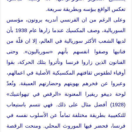
تعكس الواقع ببؤسه وبطريقة سريعة.
وعلى الرغم من ان الفرنسي أندريه بروتون، مؤسس
السوريالية، وصف المكسيك عندما زارها عام 1938 بأن
لديها الشعب الأكثر سوريالية في العالم، إلا ان قلّة من
فنانيها وصفوا انفسهم بأنهم «سورياليون». وحتى
الفنانون الذين زاروا فرنسا وتأثروا بتلك الحركة، بقوا
أوفياء لطقوس ثقافتهم المكسيكية الأصلية في اعمالهم،
وعبروا عن فخرهم بهويتهم وحضارتهم العميقة. وتُعدّ
لوحة دييغو ريفيرا المعنونة «الرقص في تيهوانتبيك»
(1928) أفضل مثال على ذلك. فهي تتسم باستيعاب
للتكعيبية بطريقة مختلفة تماماً عن الأسلوب نفسه في
فرنسا، فحضر فيها الموروث المحلي. ومنحت الرقصة