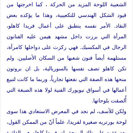
الشعبية اللوحة المزيد من الحركة ، كما اخرجتها من
قيود الشكل الهندسي للتكعيبية، وهذا ما يؤكده بعض
النقاد. الأمر نفسه ينطبق على أعمال فريدا كاهلو،
المرأة التي برزت داخل مشهد هيمن عليه الفنانون
الرجال في المكسيك. فهي ركزت على دواخلها كامرأة،
مستلهمة أيضاً فنون شعبها من السكان الأصليين. ولم
تكن كاهلو تصف نفسها بالسوريالية، بل ان بروتون
منحها هذه الصفة التي نفعتها تجارياً، وربما ما كانت لتبيع
أعمالها في أسواق نيويورك الفنية لولا هذه الصبغة التي
أُلصقت بلوحاتها.
ولكن للأسف، لم نجد في المعرض الاستعادي هذا سوى
لوحة بورتريه صغيرة لفريدا، علماً أنّ من الممكن القول،
بعد عقود على تلك الموجة، إن فريدا كاهلو هي الفائزة