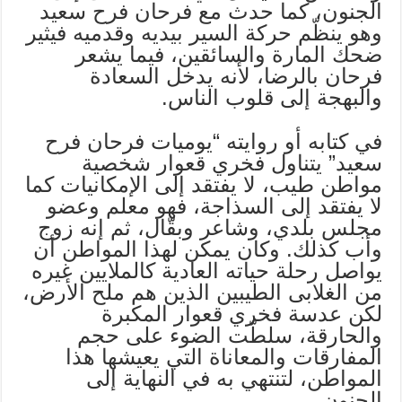
الجنون، كما حدث مع فرحان فرح سعيد
وهو ينظّم حركة السير بيديه وقدميه فيثير
ضحك المارة والسائقين، فيما يشعر
فرحان بالرضا، لأنه يدخل السعادة
والبهجة إلى قلوب الناس.
في كتابه أو روايته “يوميات فرحان فرح
سعيد” يتناول فخري قعوار شخصية
مواطن طيب، لا يفتقد إلى الإمكانيات كما
لا يفتقد إلى السذاجة، فهو معلم وعضو
مجلس بلدي، وشاعر وبقّال، ثم إنه زوج
وأب كذلك. وكان يمكن لهذا المواطن أن
يواصل رحلة حياته العادية كالملايين غيره
من الغلابى الطيبين الذين هم ملح الأرض،
لكن عدسة فخري قعوار المكبرة
والحارقة، سلطّت الضوء على حجم
المفارقات والمعاناة التي يعيشها هذا
المواطن، لتنتهي به في النهاية إلى
الجنون..