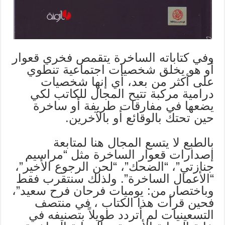
وفي كتاباته الساخرة يتقمص فخري قعوار
أو هو يخلق شخصيات اجتماعية تنطوي
على أكثر من بعد، أي إنها شخصيات
درامية مركبة تتيح المجال للكاتب لكي
يضعها في مفارقات طريفة أو ساخرة
حين تحتك بالوقائع أو بالآخرين.
بالطبع لا يتسع المجال هنا لمتابعة
إصدارات قعوار الساخرة مثل “مراسيم
جنازتي”، “الضحك”، “لحن الرجوع الأخير”،
“الأعمال الساخرة”. ولذلك سنتقرب فقط
وباختصار من: يوميات فرحان فرح سعيد”،
فحين قرأت هذا الكتاب ، في منتصف
التسعينيات لم أتردد طويلاً بتصنيفه في