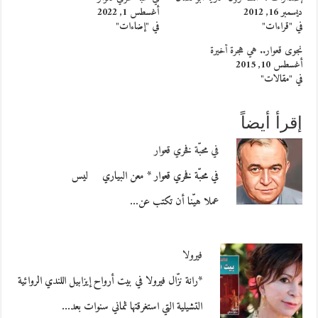
ديسمبر 16, 2012
أغسطس 1, 2022
في "قراءات"
في "إضاءات"
نجوى قعوار.. هي هجرة أخيرة
أغسطس 10, 2015
في "مقالات"
إقرأ أيضاً
في محبّة فخري قعوار
في محبّة فخري قعوار * معن البياري ليس
عملا هيّنا أن تكتب عن…
فيرولا
*رانة نزّال فيرولا في بيت أرواح إيزابيل اللندي الروائية
التشيلية التي استغرقتها ثماني سنوات بعد…