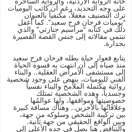
خانة الرواية الأردنية، والرواية الساخرة
على وجه التحديد، رغم أن كاتب اليوميات
ترك التصنيف مغفلاً، مكتفياً بالعنوان
“يوميات فرحان فرح سعيد”. كما أغفل
ذلك في كتابه “مراسيم جنازتي” والذي
تنتمي مقالاته إلى جنس القصة القصيرة
بجدارة.
يتابع قعوار حياة بطله فرحان فرح سعيد
منذ صباه إلى أن انتهت به قسوة الحياة
إلى مستشفى الأمراض العقلية.. والبناء
الفني لليوميات، ينهض على وجود شخصية
روائية مكتملة الملامح والبناء نفسياً
وجسدياً، وهذه الشخصية تمتلك
خصوصيتها ومواقفها، ولها عوالمُها
وعلاقاتُها بالآخرين.. وهناك مسافة كبيرة
بين تركيبة الشخص وسلوكه من جهة،
وبين الواقع الحقيقي من جهة ثانية.
والتناقض هنا يصل في حده الأعلى إلى