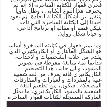
فخري قعوار للكتابة الساخرة إلا أنه لم
يحترف هذا النوع الكتابي ، وظل هاوياً
يتنقل بين أشكال الكتابة الجادة، ثم يعود
أحياناً إلى الكتابة الساخرة التي تأخذ
شكل قصة أو مقالةِ أو برنامجِ إذاعي،
وأحيانا شكل رواية.
وما يميز قعوار في كتابته الساخرة أساسا
هو الشكل الفانتازي أو الكاريكتيري الذي
يقدم من خلاله الشخصيات والأحداث،
فدائما ثمة مبالغة مفرطة في تصوير
المشهد، والى جانب هذا التضخيم
الكاريكاتيري فإنه يغرف من لغة شعبية
غنية بالمفردات والعبارات والمفارقات
المضحكة.. فيكون، من تطعيم اللغة
الشعبية بالمشهد الكاريكاتيري، ما يمثّل
الماركة المسجلة لكتابات قعوار الساخرة.