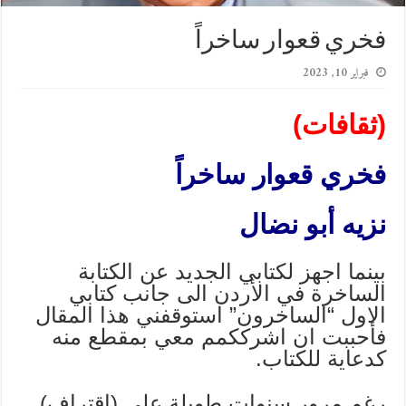
فخري قعوار ساخراً
فبراير 10, 2023
(ثقافات)
فخري قعوار ساخراً
نزيه أبو نضال
بينما اجهز لكتابي الجديد عن الكتابة
الساخرة في الأردن الى جانب كتابي
الاول “الساخرون” استوقفني هذا المقال
فأحببت ان اشرككمم معي بمقطع منه
كدعاية للكتاب.
رغم مرور سنوات طويلة على (اقتراف)