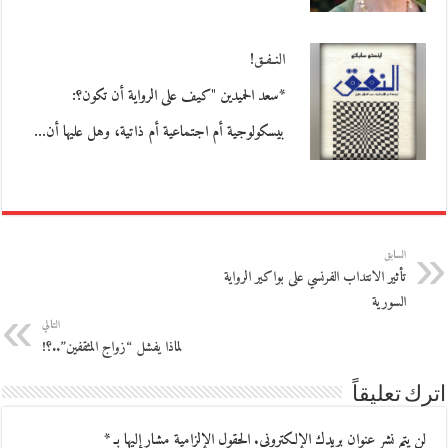
النـفـق!
*سعد الحميدين "كيف على الرواية أن تكون؟:
بيسكولوجية أم اجتماعية أم ذاتية، وهل عليها أن…
السابق
تأثير الانتداب الفرنسي على بواكير الرواية
السورية
التالي
لماذا يفشل “زواج المثقفين”..؟!
اترك تعليقاً
لن يتم نشر عنوان بريدك الإلكتروني.
الحقول الإلزامية مشار إليها بـ
*