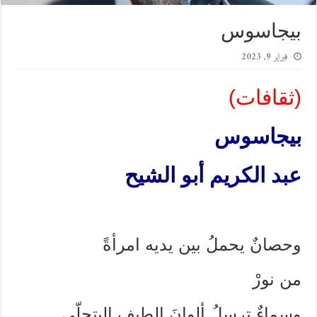
بيجاسوس
فبراير 9, 2023
(ثقافات)
بيجاسوس
عبد الكريم أبو الشيح
وحصانٌ يحملُ بين يديه امرأةً
من نورْ
وسماءٌ ترسلُ ألوانَ الطيفِ اليتجلّى