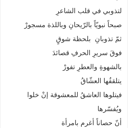
لتذوبي في قلب الشاعرِ
صبحاً نبويّاً بالرّيحانِ وباللذة مسجورْ
ثمّ تذوبانِ بلحظة شوقٍ
فوقَ سريرِ الحرفِ قصائدَ
بالشهوةِ والعطرِ تفورْ
يتلقفُها العشّاقُ
فيتلوها العاشقُ للمعشوقة إنْ خلوا
ويُفسّرها
أنّ حصاناً أغرم بامرأة