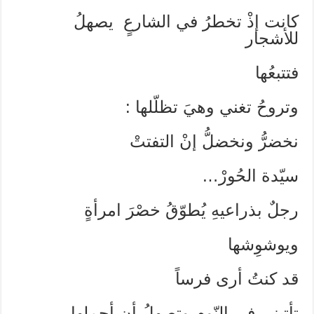
كانت إذْ تخطرُ في الشارعٍ يصهلُ
للأشجار
فتتبعُها
وتروحُ تغني وهيَ تظلّلها :
نخضرُّ ونخضلُّ إنْ التفتتْ
سيّدة الحُورْ…
رجلٌ بذراعيهِ يُطوّقُ خصْرَ امرأةٍ
ويوشوِشها
قد كنتُ أرى فرساً
تأتيني في النّومِ وتصهلُ أن أحملها