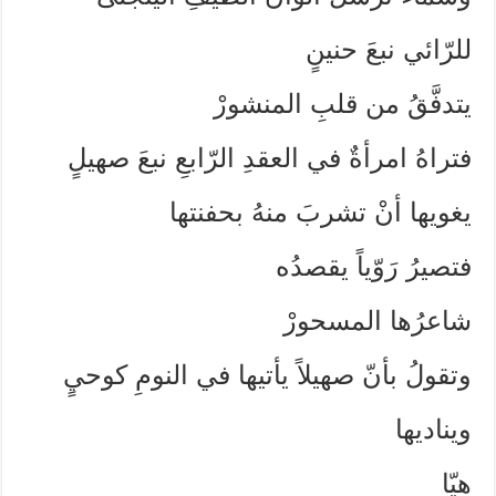
للرّائي نبعَ حنينٍ
يتدفَّقُ من قلبِ المنشورْ
فتراهُ امرأةٌ في العقدِ الرّابعِ نبعَ صهيلٍ
يغويها أنْ تشربَ منهُ بحفنتها
فتصيرُ رَوّياً يقصدُه
شاعرُها المسحورْ
وتقولُ بأنّ صهيلاً يأتيها في النومِ كوحيٍ
ويناديها
هيّا