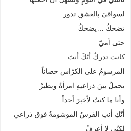
لسواقيَ بالعشقِ تدور
تضحكُ …يضحكُ
حتى أميّ
كانت تدركُ أنّكَ أنتَ
المرسومُ على الكرّاس حصاناً
يحملُ بينَ ذراعيهِ امرأةً ويطيرْ
وأنا ما كنتُ لأخبرَ أحداً
أنّكِ أنتِ الفرسُ الموشومةُ فوق ذراعي
لكنّي لا أعرفُ