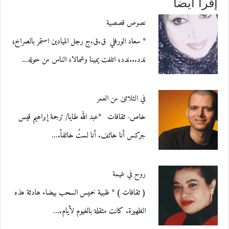
إقرأ أيضاً
نصوص قصصية
* سعاد الورفلي ق.ق.ج رجل الميادين استمر بالصراخ؛
ندد...ندد، اتلفت يمينا وشمالا، الناس من حوله…
في الثلاثين من العمر
خاص- ثقافات *عبد الله طايا/ ترجمة إبراهيم قيس
جركس أنا خائف. أنا لستُ خائفاً.…
روح في غيمة
( ثقافات ) * ظبية خميس السحب بيضاء هادئة هذه
الظهيرة. كانت مثقلة بالغيوم لأيام.…