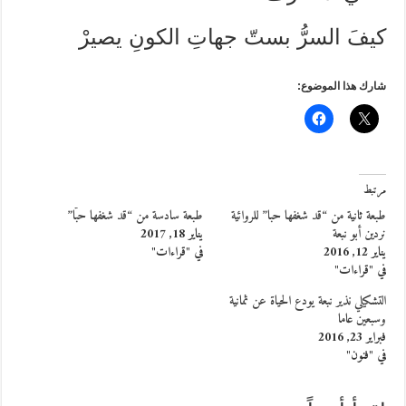
كيفَ السرُّ بستّ جهاتِ الكونِ يصيرْ
شارك هذا الموضوع:
مرتبط
طبعة ثانية من “قد شغفها حبا” للروائية
طبعة سادسة من “قد شغفها حبًّا”
نردين أبو نبعة
يناير 18, 2017
يناير 12, 2016
في "قراءات"
في "قراءات"
التشكيلي نذير نبعة يودع الحياة عن ثمانية
وسبعين عاما
فبراير 23, 2016
في "فنون"