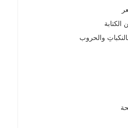
عر
 الكتابة
بالنكباتِ والحروب
حة