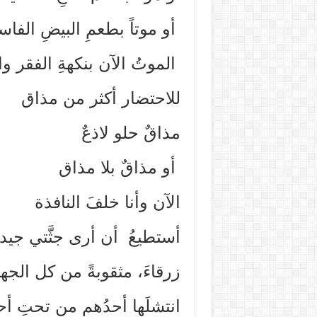
أو موتاً بطعمِ البيضِ الفاس
الموتُ الآن بنكهةِ الفقر و
للاحتضار أكثر من مذاق
مذاقٌ حلو لاذعٌ
أو مذاقٌ بلا مذاق
الآن وأنا خلفَ النافذة
أستطيعُ أن أرى جثَّتي جيداً
زرقاءَ، مثقوبةً من كل الجه
انتشلَها أحدُهم من تحتِ أح