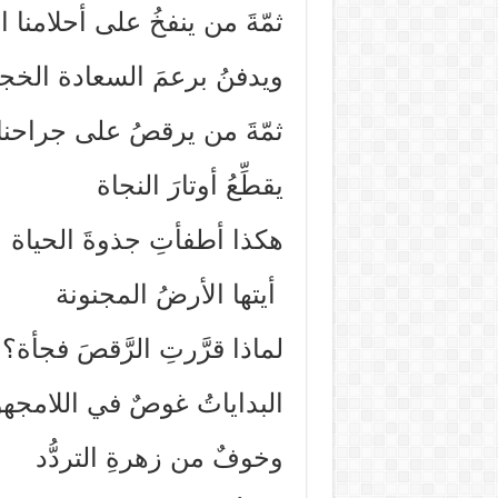
ثمّةَ من ينفخُ على أحلامنا ا
ويدفنُ برعمَ السعادة الخج
ثمّةَ من يرقصُ على جراحنا
يقطِّعُ أوتارَ النجاة
هكذا أطفأتِ جذوةَ الحياة
أيتها الأرضُ المجنونة
لماذا قرَّرتِ الرَّقصَ فجأة؟
البداياتُ غوصٌ في اللامجه
وخوفٌ من زهرةِ التردُّد