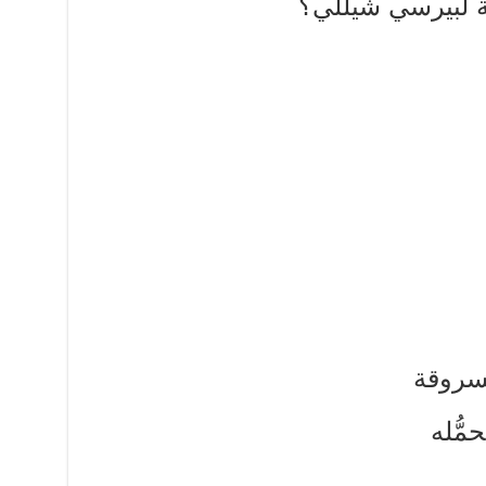
يَّة لبيرسي شيللي؟
سروقة
مُّله