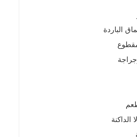
ماق الباردة
 مقطوع
رجراجة
طعم
ا الداكنة