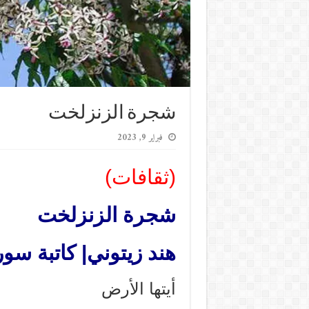
شجرة الزنزلخت
فبراير 9, 2023
(ثقافات)
شجرة الزنزلخت
هند زيتوني| كاتبة سور
أيتها الأرض