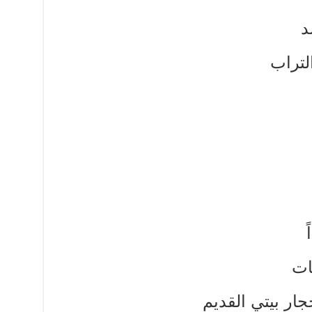
د
التراب
ات
جار بيتي القديم