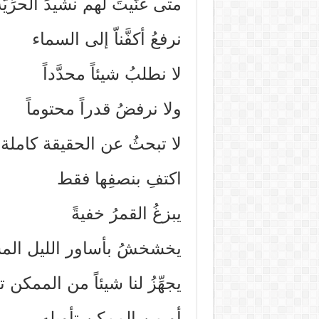
متى غنَّيتَ لهم نشيدَ الحرِّ
نرفعُ أكفَّناّ إلى السماء
لا نطلبُ شيئاً محدَّداً
ولا نرفضُ قدراً محتوماً
لا تبحثُ عن الحقيقة كاملة
اكتفِ بنصفِها فقط
يبزغُ القمرُ خفيةً
يخشخشُ بأساور الليل الم
يجهِّزُ لنا شيئاً من الممكن تح
أو من الممكن تأويله