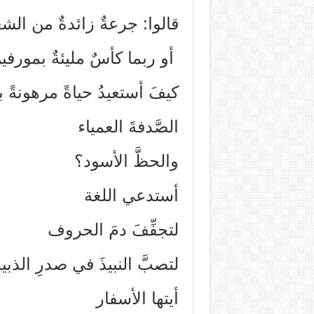
قالوا: جرعةٌ زائدةٌ من الش
أو ربما كأسٌ مليئةٌ بمورفين
كيفَ أستعيدُ حياةً مرهونةً 
الصَّدفةَ العمياء
والحظَّ الأسود؟
أستدعي اللغة
لتجفِّفَ دمَ الحروف
لتصبَّ النبيذَ في صدرِ الذبي
أيتها الأسفار