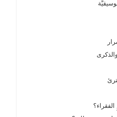
وسيقيَّة
رار
 والذكرى
ترئ
 الفقراء؟