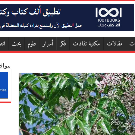
ات
مقالات
مكتبة ثقافات
فكر
أسرار
علوم
بحث
اتص
مواق