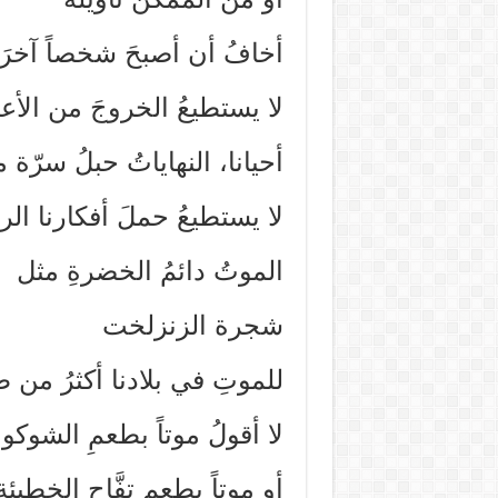
أخافُ أن أصبحَ شخصاً آخرَ
لا يستطيعُ الخروجَ من الأع
أحيانا، النهاياتُ حبلُ سرّة
لا يستطيعُ حملَ أفكارنا ال
الموتُ دائمُ الخضرةِ مثل
شجرة الزنزلخت
للموتِ في بلادنا أكثرُ من 
لا أقولُ موتاً بطعمِ الشوكول
أو موتاً بطعم تفَّاحِ الخطيئة