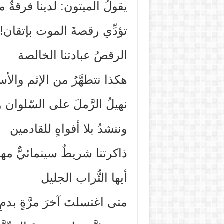
يقولُ الميتون: لدينا فرقةٌ م
تؤدِّي رقصةَ الموت بإتقان!
الرقصُ عبادتنا الخالصة
هكذا نتطهَّرُ من الإثم والأس
نهيلُ الرَّملَ على السّلوان
وننشدُ بلا أفواهٍ للقادمين
ذاكرتنا شريطٌ سينمائيٌّ مه
أيها التُّراب الجليل
متى اغتسلتَ آخرَ مرَّةٍ بدمِ