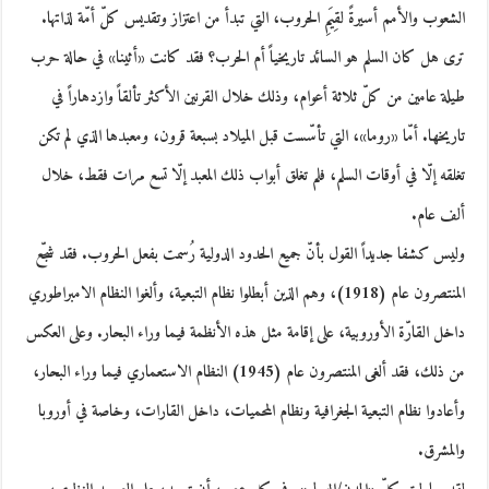
الشعوب والأمم أسيرةً لقِيَمِ الحروب، التي تبدأ من اعتزاز وتقديس كلّ أمّة لذاتها.
ترى هل كان السلم هو السائد تاريخياً أم الحرب؟ فقد كانت «أثينا» في حالة حرب
طيلة عامين من كلّ ثلاثة أعوام، وذلك خلال القرنين الأكثر تألقاً وازدهاراً في
تاريخها. أمّا «روما»، التي تأسّست قبل الميلاد بسبعة قرون، ومعبدها الذي لم تكن
تغلقه إلّا في أوقات السلم، فلم تغلق أبواب ذلك المعبد إلّا تسع مرات فقط، خلال
ألف عام.
وليس كشفا جديداً القول بأنّ جميع الحدود الدولية رُسمت بفعل الحروب. فقد شجّع
المنتصرون عام (1918)، وهم الذين أبطلوا نظام التبعية، وألغوا النظام الامبراطوري
داخل القارّة الأوروبية، على إقامة مثل هذه الأنظمة فيما وراء البحار. وعلى العكس
من ذلك، فقد ألغى المنتصرون عام (1945) النظام الاستعماري فيما وراء البحار،
وأعادوا نظام التبعية الجغرافية ونظام المحميات، داخل القارات، وخاصة في أوروبا
والمشرق.