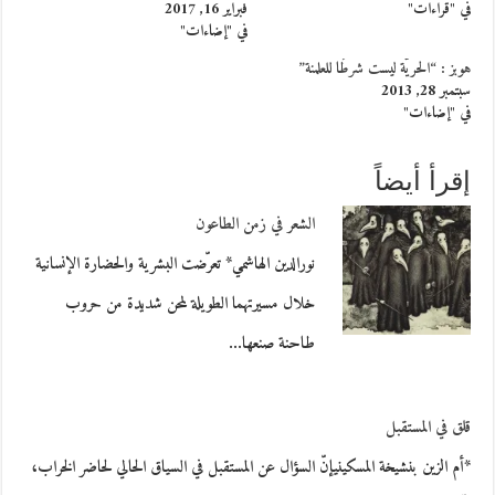
في "قراءات"
فبراير 16, 2017
في "إضاءات"
هوبز : “الحريّة ليست شرطًا للعلمنة”
سبتمبر 28, 2013
في "إضاءات"
إقرأ أيضاً
الشعر في زمن الطاعون
نورالدين الهاشمي* تعرّضت البشرية والحضارة الإنسانية
خلال مسيرتهما الطويلة لمحن شديدة من حروب
طاحنة صنعها…
قلق في المستقبل
*أم الزين بنشيخة المسكيني‎إنّ السؤال عن المستقبل في السياق الحالي لحاضر الخراب،