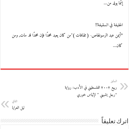
إنّما يولد من…
الخليفة في السقيفة!!
*أيمن عبد الرسولخاص- ( ثقافات )"من كان يعبد محمدًا فإن محمدًا قد مات, ومن
كان…
السابق
ربيع ٢٠٠٢ الفلسطيني في الأدب: رواية
“رجل يشبهني ” لإلياس خوري
التالي
ليل العرايا
اترك تعليقاً