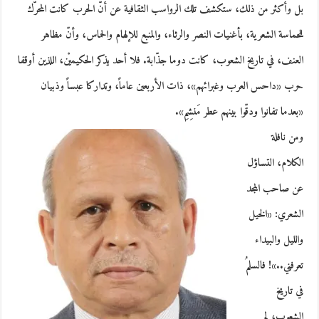
بل وأكثر من ذلك، ستكشف تلك الرواسب الثقافية عن أنّ الحرب كانت المحرّك
للحماسة الشعرية، بأغنيات النصر والرثاء، والمنبع للإلهام والحماس، وأنّ مظاهر
العنف، في تاريخ الشعوب، كانت دوما جذّابة. فلا أحد يذكر الحكيميْن، اللذين أوقفا
حرب «داحس العرب وغبرائهم»، ذات الأربعين عاماً، وتداركا عبساً وذبيان
«بعدما تفانوا ودقّوا بينهم عطر مَنشِمِ».
ومن نافلة
الكلام، التساؤل
عن صاحب المجد
الشعري: «الخيل
والليل والبيداء
تعرفني..»! فالسلمُ
في تاريخ
الشعوب، لم