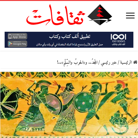
الرئيسية
/
خبر رئيسي
/
المَجدُ.. و«الحربُ والسِّلْم»..!