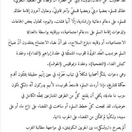
لقد حاولت كلّ «المدن/الدول» وفي كل عصر، أن توجد، على الصعيد النظري،
عقائد للسلم، بعضها دينيّ وبعضها فلسفيّ وآخر قانونيّ. وحاول آخرون إقامة عقائد
للسلم، على دعائم دعائية وإرشادية، إلّا أنّها فشلت. واليوم، تحاول بعض الجماعات
والدعوات إقامة السلم على «دعائم اجتماعية»، ووقايته بواسطة «العدالة
الاجتماعية»، أو وقايته «بنزع السلاح». غير أنّ علماء الاجتماع يعتقدون أنّ ضياعَ
السلم هو بسبب العُقد المولّدة للحرب، المتمثّلة في عقدة إبراهيم (الفداء)، وعقدة
كبش الفداء (التضحية)، وعقدة ديموقليس (الخوف).
وهي دعوات يتنكّر أصحابها شكلاً في ثياب سَحَرةٍ، في حين إنّهم حقيقة يتمثّلون أقدم
حكمة للتاريخ؛ «إذا أردت السلم، فاستعدّ للحرب»، لأنهم يدركون أنّه «لكي تكون
حرب ما عادلة، يكفي أن يقتنع كلٌّ من الطرفين المتنازعين بحقّه الكامل في
خوضها». لقد نجحت كلّ خطط السلم، أو ساهمت في القضاء على نزاع ما، أو على
سببه، ولكنّها لم تتمكّن من القضاء على الحرب ذاتها.
ألم يصرخ «تروتسكي»، بين الحربين الكونيتين، في مواجهة مطالبة الغرب