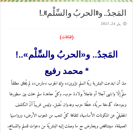
المَجدُ.. و«الحربُ والسِّلْم»..!
يناير 24, 2023
(ثقافات)
المَجدُ.. و«الحربُ والسِّلْم»..!
* محمد رفيع
منذ أن ابتدعت البشرية ربّة السلم «إيرين»، وإله الحرب «مارس»، لم يُخلق مطلقاً
سلمٌ إلّا وانتهى آجلا أو عاجلاً بولادة حرب. وكلّ معاهدة سلم حملت بين سطورها
وبنودها، كدمغة سريّة، خطّة حرب وعدوان مُقبل. وليس غريباً أنّ الكشف
الحقيقيّ عن المكونات الأساسية، لثقافة كلّ شعب من شعوب الأرض، ورواسبها
العميقة، سيتناقض ويتعارض مع ما وصلت إليه البشريّة من دعوات للسلم والتسامح.