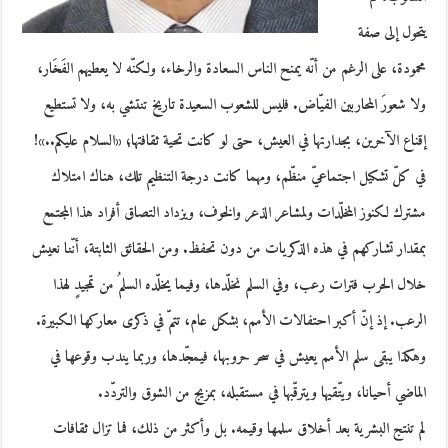
يتحول إلى صفة
محمودة، على الرغم من أنّه يمنح الناس السعادة والرخاء، ولكنّه لا يعطيهم الفَخَار،
ولا شعورَ المحاربين الفيّاض. فليس للشعوب السعيدة تاريخ تنتشي به، ولا تستطيع
إقناع الآخرين، بجدارتها في العيش، حتى لو كانت تحية ثقافتها؛ «السلام عليكم..»!
في كلّ تشكيل اجتماعيّ منظّم، ومهما كانت درجة التنظيم تلك، هناك امتلاك
مشترك لكنوز المخلّدات ولمشاعر الذعر والخوف، ويزداد التصاق أفراد هذا المجتمع
بمقدار تشاركهم في هذه الذكريات من دون تحفظ. ومن الحقائق الثابتة، أنّنا نعيش
خلال الحرب فترات رعب، وفي السلم نخلّدها، وفيما يخلّده السلمُ من تمجيدٍ لهذا
الرعب. إذ إنّ أكبر احتفالات الأمم، بشكل عام، تتمّ في ذكرى معاركها الكبيرة.
وهكذا يبقى سلم الأمم يعيش في سحر حروبها، فيمجّدها، وربما يندب وقوعها في
الماضي أحيانا، ويتّقيها ويترقّبها في مستقبله، بمزيج من الشوق والتردّد.
لم تنتج البشرية بعد أخلاق سلمها وقيمه. بل وأكثر من ذلك، فما تزال ثقافات