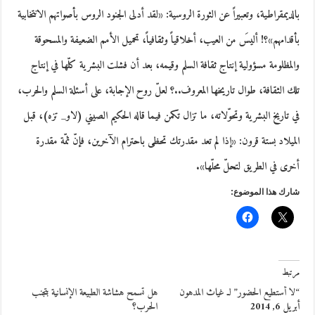
بالديمقراطية، وتعبيراً عن الثورة الروسية: «لقد أدلى الجنود الروس بأصواتهم الانتخابية
بأقدامهم»؟! أليسَ من العيب، أخلاقياً وثقافياً، تحميل الأمم الضعيفة والمسحوقة
والمظلومة مسؤولية إنتاج ثقافة السلم وقيمه، بعد أن فشلت البشرية كلّها في إنتاج
تلك الثقافة، طوال تاريخها المعروف..؟ لعلّ روح الإجابة، على أسئلة السلم والحرب،
في تاريخ البشرية وتحوّلاته، ما تزال تكمن فيما قاله الحكيم الصيني (لاو_ تزه)، قبل
الميلاد بستة قرون: «إذا لم تعد مقدرتك تحظى باحترام الآخرين، فإنّ ثمّة مقدرة
أخرى في الطريق لتحلّ محلّها».
شارك هذا الموضوع:
مرتبط
“لا أستطيع الحضور” لـ غياث المدهون
هل تسمح هشاشة الطبيعة الإنسانية بتجنب
أبريل 6, 2014
الحرب؟