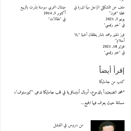
ملف عن التشكيلي الراحل مهنّا الدرة في
ميشال النمري سوسنة بشّرت بالربيع
مجلة “فنون”
أكتوبر 3, 2014
يونيو 3, 2021
في "مقالات"
في "خبر رئيسي"
فوز شقير ومحمد بشار يطلقان أغنية “بلا
أحلام”
فبراير 18, 2021
في "خبر رئيسي"
إقرأ أيضاً
كتب من جامايكا
*محمد الضبعتبدأ بالدموع، أوبال أديساقرية في قلب جامايكا تدعى "كيرستوف"،
مسالمة حيث يعرف فيها الجميع…
من دروس في الفشل