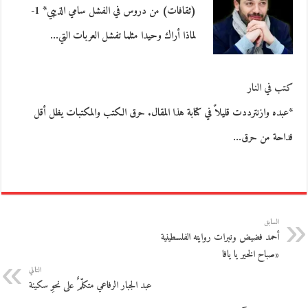
(ثقافات) من دروس في الفشل سامي الذيبي* 1-
لماذا أراك وحيدا مثلما تفشل العربات التي…
كتب في النار
*عبده وازنترددت قليلاً في كتابة هذا المقال. حرق الكتب والمكتبات يظل أقل
فداحة من حرق…
السابق
أحمد فضيض ونبرات روايته الفلسطينية
«صباح الخير يا يافا
التالي
عبد الجبار الرفاعي متكلّمٌ على نحوِ سكينة