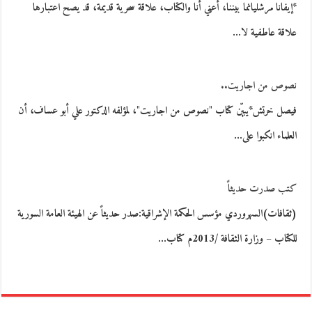
*إيفانا مرشليانما بيننا، أعني أنا والكتاب، علاقة سحرية قديمة، قد يصح اعتبارها
علاقة عاطفية لا…
نصوص من اجاريت..
فيصل خرتش*يبيّن كتاب "نصوص من اجاريت"، لمؤلفه الدكتور علي أبو عساف، أن
العلماء انكبوا على…
كتب صدرت حديثاً
(ثقافات)السهروردي مؤسس الحكمة الإشراقية:صدر حديثاً عن الهيئة العامة السورية
للكتاب – وزارة الثقافة /2013م كتاب…