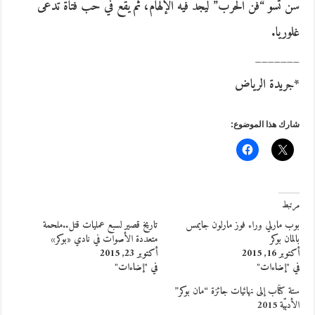
سن تسو “فن الحرب” ليجد فيه الإلهام، ثم يقع في حب فتاة تدعى
غلوريا.
_______
*جريدة الرياض
شارك هذا الموضوع:
مرتبط
بوب مارلي وراء فوز مارلون جايمس
تاريخ قصير لسبع عمليات قتل..ملحمة
بالمان بوكر
متعددة الأصوات في نادي «بوكر»
أكتوبر 16, 2015
أكتوبر 23, 2015
في "إضاءات"
في "إضاءات"
ستة كتّاب إلى نهائيات جائزة “مان بوكر”
الأدبيّة 2015