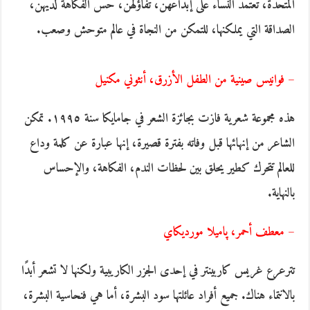
المتحدة، تعتمد النساء على إبداعهن، تفاؤلهن، حس الفكاهة لديهن،
الصداقة التي يملكنها، للتمكن من النجاة في عالم متوحش وصعب.
– فوانيس صينية من الطفل الأزرق، أنثوني مكنيل
هذه مجموعة شعرية فازت بجائزة الشعر في جامايكا سنة ١٩٩٥. تمكن
الشاعر من إنهائها قبل وفاته بفترة قصيرة، إنها عبارة عن كلمة وداع
للعالم تتحرك كطير يحلق بين لحظات الندم، الفكاهة، والإحساس
بالنهاية.
– معطف أحمر، پاميلا مورديكاي
تترعرع غريس كاربينتر في إحدى الجزر الكاريبية ولكنها لا تشعر أبدًا
بالانتماء هناك. جميع أفراد عائلتها سود البشرة، أما هي فنحاسية البشرة،