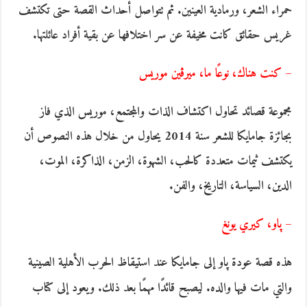
حمراء الشعر، ورمادية العينين. ثم تتواصل أحداث القصة حتى تكتشف
غريس حقائق كانت مخيفة عن سر اختلافها عن بقية أفراد عائلتها.
– كنت هناك، نوعًا ما، ميرڤين موريس
مجموعة قصائد تحاول اكتشاف الذات والمجتمع، موريس الذي فاز
بجائزة جامايكا للشعر سنة 2014 يحاول من خلال هذه النصوص أن
يكتشف ثيمات متعددة كالحب، الشهوة، الزمن، الذاكرة، الموت،
الدين، السياسة، التاريخ، والفن.
– پاو، كيري يونغ
هذه قصة عودة پاو إلى جامايكا عند استيقاظ الحرب الأهلية الصينية
والتي مات فيها والده. ليصبح قائدًا مهمًا بعد ذلك. ويعود إلى كتاب