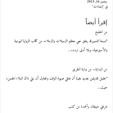
سبتمبر 16, 2015
في "إضاءات"
إقرأ أيضاً
من المطبخ
*بسمة النسورقد يتفق معي معظم الزميلات والزملاء، من كتاب الزوايا اليومية
والأسبوعية، وبلا أدنى تردد،…
من البداية.. من بداية الطريق
*خليل قنديلمن جديد علينا أن نعتلي صهوة الوقت ونحاول أن نبلي ذاك البلاء الحسن،
حيث…
غرفتي حيطان وأعمدة من كتب