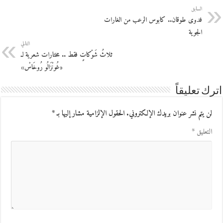
السابق
فدوى طوقان.. كابوس الرعب من الغارات
الجوية
التالي
ثلاثُ شَوْكاتٍ فقط .. مختارات شعرية لـ
«غُونْزَالُو رُوخَاسْ»
اترك تعليقاً
لن يتم نشر عنوان بريدك الإلكتروني.
الحقول الإلزامية مشار إليها بـ
*
التعليق
*