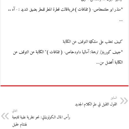
*منذر ابو حلتمخاص- ( ثقافات )غربةقالت قطرة المطر للمطر بضيق شديد : - آه ..
…
كيف تتغلب على مشكلة التوقف عن الكتابة
*جيف كورينز/ ترجمة: آماليا داودخاص- ( ثقافات )" الكتابة عن التوقف عن
الكتابة أفضل من…
السابق
القول الثقيل في علم الكلام الجديد
التالي
رأس المال الكولونيالي: نحو نظرية علمية للتبعية
لهشام عقيل