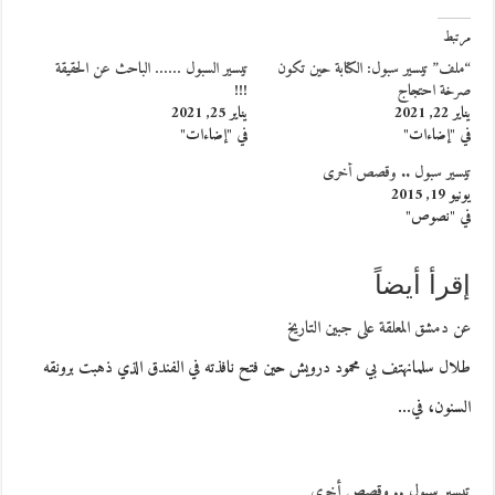
مرتبط
“ملف” تيسير سبول: الكتابة حين تكون
تيسير السبول …… الباحث عن الحقيقة
صرخة احتجاج
!!!
يناير 22, 2021
يناير 25, 2021
في "إضاءات"
في "إضاءات"
تيسير سبول .. وقصص أخرى
يونيو 19, 2015
في "نصوص"
إقرأ أيضاً
عن دمشق المعلقة على جبين التاريخ
طلال سلمانهتف بي محمود درويش حين فتح نافذته في الفندق الذي ذهبت برونقه
السنون، في…
تيسير سبول .. وقصص أخرى