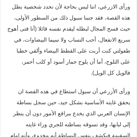
ورأى الازرعي، اننا ليس بحاجة لأن نحدد شخصية بطل
هذه القصة، فقد جنبنا سبول ذلك من السطور الأولى،
حيث فسح المجال لبطله ليقدم نفسه قائلا (أنا فتى أهوج
سريع الانفعال، أحب النساب ولا سيما البيضاوات، في
طفولتي كنت أربت على القطط البيضاء وألقي خطبا
على الثلوج، أما أن يلوح حمار أسود أو كلب أحمر،
فالويل كل الويل).
ورأى الأزرعي أن سبول استطاع في هذه القصة ان
يحقق غايته الأساسية بشكل جيد، حين سجل بساطة
الإنسان العربي الذي يخدع ببراقع الأمور دون أن ينظر
إلى لبابها، وقد تسوقه بساطته للجري وراء غايته
السقيمة فيكشف بنفس البساطة أنه مخدوع، وأنه امام