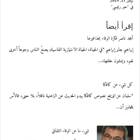
نوفمبر 13, 2019
في "خبر رئيسي"
إقرأ أيضاً
أمجد ناصر فكرة الوفاء بحذافيرها
إبراهيم جابر إبراهيم *في الحياة، الحياة الانتهازية القاسية؛ يصنعُ الناس وجوهاً أخرى
لهم، ويمشون خلفها،…
كل شيء عن كافكا
*سلمان عز الدينمع نصوص كافكا يبدو الحديث عن الراهنية نافلاً، بلا معنى، فالأمر
يتجاوز أن…
شيء ما عن الوفاء الثقافي