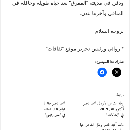
ودفن في مدينته “المفرق” بعد حياة طويلة وحافلة في
المنافي وآخرها لندن.
لروحه السلام
* روائي ورئيس تحرير موقع “ثقافات”
شارك هذا الموضوع:
مرتبط
وفاة الشاعر الأردني أمجد ناصر
أمجد ناصر مغتربا
أكتوبر 30, 2019
نوفمبر 18, 2021
في "إضاءات"
في "خبر رئيسي"
مات أمجد ناصر وظل الشاعر حيا