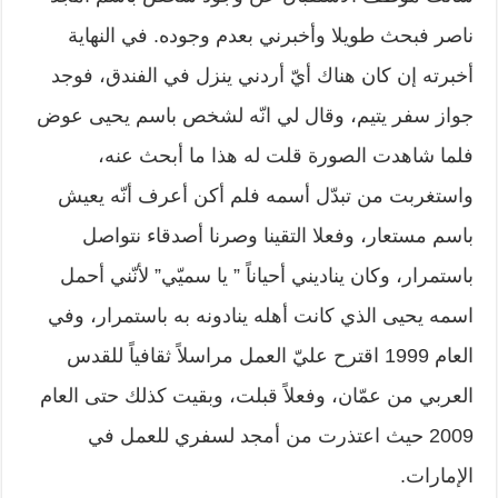
ناصر فبحث طويلا وأخبرني بعدم وجوده. في النهاية
أخبرته إن كان هناك أيّ أردني ينزل في الفندق، فوجد
جواز سفر يتيم، وقال لي انّه لشخص باسم يحيى عوض
فلما شاهدت الصورة قلت له هذا ما أبحث عنه،
واستغربت من تبدّل أسمه فلم أكن أعرف أنّه يعيش
باسم مستعار، وفعلا التقينا وصرنا أصدقاء نتواصل
باستمرار، وكان يناديني أحياناً ” يا سميّي” لأنّني أحمل
اسمه يحيى الذي كانت أهله ينادونه به باستمرار، وفي
العام 1999 اقترح عليّ العمل مراسلاً ثقافياً للقدس
العربي من عمّان، وفعلاً قبلت، وبقيت كذلك حتى العام
2009 حيث اعتذرت من أمجد لسفري للعمل في
الإمارات.