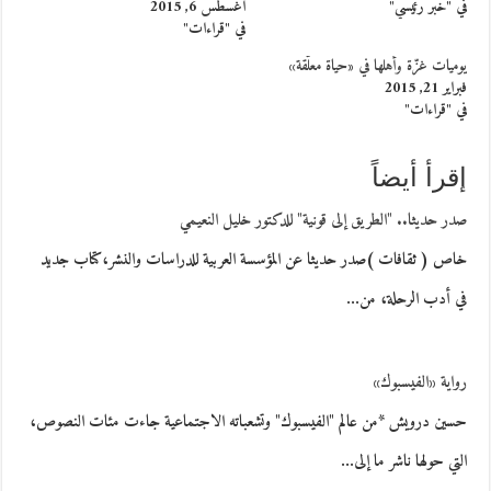
في "خبر رئيسي"
أغسطس 6, 2015
في "قراءات"
يوميات غزّة وأهلها في «حياة معلّقة»
فبراير 21, 2015
في "قراءات"
إقرأ أيضاً
صدر حديثا.. "الطريق إلى قونية" للدكتور خليل النعيمي
خاص ( ثقافات )صدر حديثا عن المؤسسة العربية للدراسات والنشر،كتاب جديد
في أدب الرحلة، من…
رواية «الفيسبوك»
حسين درويش *من عالم "الفيسبوك" وتشعباته الاجتماعية جاءت مئات النصوص،
التي حولها ناشر ما إلى…