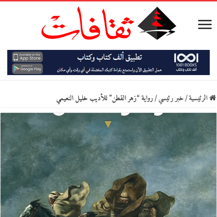
الرئيسية
/
خبر رئيسي
/
رواية “زهر القطن” للأديب خليل النعيمي