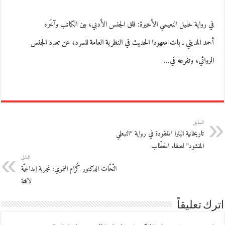
في رواية خليل النعيمي الأخيرة: قلق الجنس الأدبي، بين الكاتب وآخَره
أحمد المديني ـ بات معهودا الحديث في النظرية العامة للسرد، عن تعدد الجنس
الروائي، وتفرعه في…
السابق
تاريخانية البترا المفقودة في رواية “النبطي
المنشود” لصفاء الحطّاب
التالي
النّحّات الدكتور كُرام النمري: تجربة إبداعيّة
لافتة
اترك تعليقاً