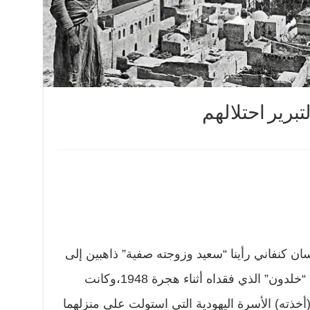
تبرير احتلالهم
ان كنفاني رأينا “سعيد وزوجته صفية” ذاهبين إلى
حيفا بعد حرب 1967ليبحثا عن ابنهما “خلدون” الذي فقداه أثناء هجرة 1948،وكانت
(أخذته) الأسرة اليهودية التي استولت على منزلهما