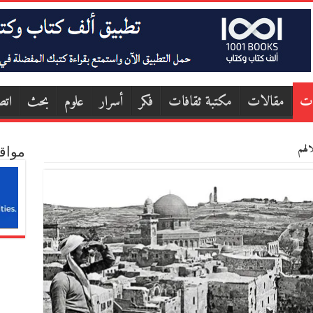
ات
مقالات
مكتبة ثقافات
فكر
أسرار
علوم
بحث
اتص
الهم
مواق