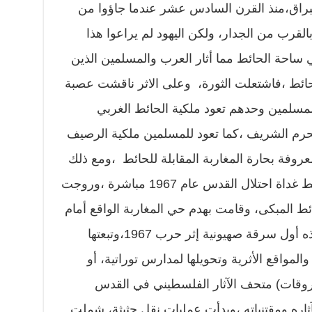
راق،منذ القرن السادس عشر عندما جاؤوا من
لقرب من الجدار، ولكن اليهود لم يراعوا هذا
ساحة الحائط مما أثار العرب والمسلمين الذين
لحائط ،فاشتعلت الثورة، وعلى الاثر ناقشت عصبة
لمسلمين وحدهم تعود ملكية الحائط الغربي
الحرم الشريف ،كما تعود للمسلمين ملكية الرصيف
معروفة بحارة المغاربة المقابلة للحائط ،ومع ذلك
(سَرقت) سلطات الاحتلال هذا الحائط غداة احتلال القدس عام 1967 مباشرة ،وروجت
ط المبكى، وقامت بهدم حي المغاربة الواقع أمام
هذا الحائط وتشريد أهله ،فكانت هذه أول سرقة صهيونية إثر حرب 1967،وتبعتها
المواقع الأثرية وتحويلها لمدارس توراتية، أو
وقات) متحف الآثار الفلسطيني في القدس
اره ومقتنياته ،وبدأت عمليات نقل حثيثة، شملت