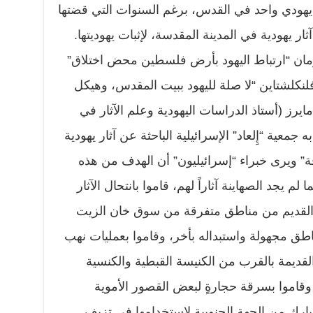
أثر يهودي واحد في القدس، برغم السنوات التي قضتها
ر يهودية في المدينة المقدسة، لإثبات يهوديتها.
مان “ارتباط اليهود بأرض فلسطين محض اختلاق”
فلنكلشتاين “لا صلة لليهود ببيت المقدس، وهيكل
يرز (أستاذ الدراسات اليهودية وعلم الآثار في
 جمعية “إِلعاد” الإسرائيلية الباحثة عن آثار يهودية
 ويرى خبراء “إسرائيليون” أن الهدف من هذه
م يجد الصهاينة آثاراً لهم، قاموا بانتحال الآثار
لاط القديم من مناطق متفرقة من سوق خان الزيت
طق مجهولة واستبداله بأخر، وقاموا بعمليات نهب
القديمة بالقرب من الكنيسة القبطية والكنسية
اموا بسرقة حجارةٍ لبعض القصور الأموية
ارك من الجهة الجنوبية لاستخدامها في تزيف