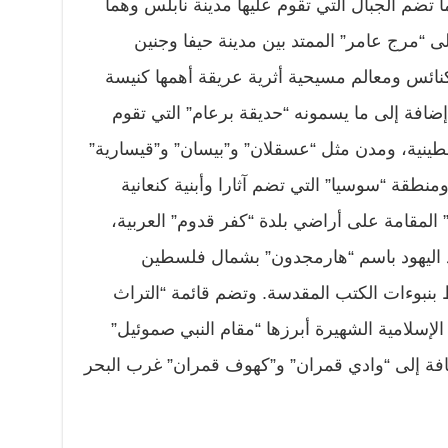
تضم الجبال التي تقوم عليها مدينة نابلس وهما
ى “مرج عامر” الممتد بين مدينة حيفا وجنين
كنائس ومعالم مسيحية أثرية عريقة أهمها كنيسة
 إضافة إلى ما يسمونه “حديقة برعام” التي تقوم
ينية، ومدن مثل “عسقلان” و”بيسان” و”قيسارية”
منطقة “سوسيا” التي تضم آثارا وأبنية كنعانية
المقامة على أراضي بلدة “كفر قدوم” العربية،
 اليهود باسم “هارمجدون” بشمال فلسطين
ط بنبوءات الكتب المقدسة. وتضم قائمة “التراث
الإسلامية الشهيرة أبرزها “مقام النبي صموئيل”
افة إلى “وادي قمران” و”كهوف قمران” غرب البحر