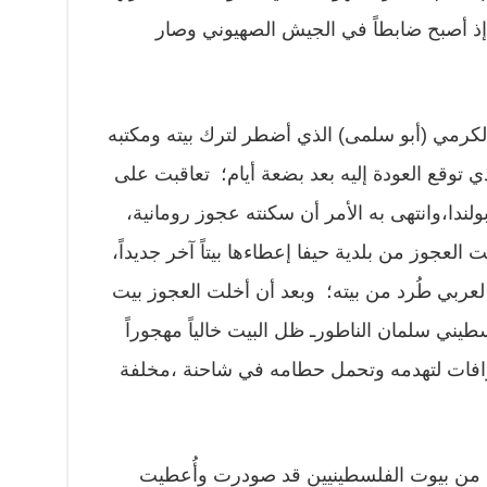
ً إذ أصبح ضابطاً في الجيش الصهيوني وصار
لكرمي (أبو سلمى) الذي أضطر لترك بيته ومكتبه
 توقع العودة إليه بعد بضعة أيام؛ تعاقبت على
ولندا،وانتهى به الأمر أن سكنته عجوز رومانية،
ت العجوز من بلدية حيفا إعطاءها بيتاً آخر جديداً،
اً لعربي طُرد من بيته؛ وبعد أن أخلت العجوز بيت
طيني سلمان الناطورـ ظل البيت خالياً مهجوراً
افات لتهدمه وتحمل حطامه في شاحنة ،مخلفة
ات من بيوت الفلسطينيين قد صودرت وأُعطيت