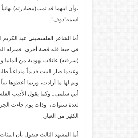
،وأن ابنهما قد تمت(مصادرته) نهائيا
اسمه”دوف”.
أما الشاعر الفلسطيني عبد الكريم ا
في حيفا فله قصة أخرى، فمنزله الذي
(سرقته) عائلات يهودية من ألمانيا وب
وعندما صار البيت قديماً متداعياً طلب
وتم لها ما أرادت، وربما أعطوها بيت
أبي سلمى ـ وكما يقول الأديب الفلس
لعدة سنوات، وذات يوم جاءت الجر
الكثير من الغبار.
أما المشهد الثالث فيقول بأن المئ