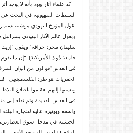
أكد علماء آثار يهود بأنه لا يوجد 
السلطات الصهيونية في البحث عن آثا
يقول المؤرخ اليهودي موشيه تسيمر
ويقول عالم الآثار اليهودي يسرائيل 
سليمان مجرد خرافة” ويقول “إريك ما
جامعة دُوك الأمريكية): “إن ما تقوم به
في القدس”هو لون من ألوان السرقة”
الحفريات هو طرد الفلسطينيين . فلما ل
ونسبتها إليهم. فقاموا باقتلاع الب
في القدس القديمة وتم نقله إلى منا
واسعة وبوتيرة عالية لحجارة البلدة 
الحبشية في مدخل سوق العطارين،وق
الملاصقة لسور المسجد الأقصى المب