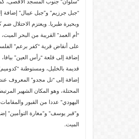
“سلوان” جنوب المسجد الأقصى، كما 
“جبل جرزيم” و”جبل عيبال” إضافة إل
وبحيرة طبريا. ويعتزم الاحتلال ضم 
“أم العمد” القريبة من البحر الميت،
على أنقاض قرية “كفر برعم” الفلسط
إضافة إلى قلعة “رأس العين” بيافا، و
قديمة بالخليل، ومستوطنة “كدوميم” 
إضافة إلى “تل مجدو” المعروف عند
المحتلة، وهو المكان الشهير المرتب
اليهودي” عددا من القبور والمقامات 
و”قبر يوسف” و”مغارة التوأمين” إض
الميت.