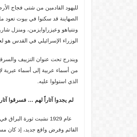
لليهود القادمين من شتى فجاج الأرض
الصهاينة قد سكنوا في بيوت تعود مل
ونتنياهو وعيزراوايزمن، ومنزل شا
الوزراء الإسرائيلي في القدس هو لع
ويندرج تحت عنوان التزييف والسرقة
من أسماء عربية إلى أسماء عبرية لإي
الذي استولوا عليه.
لم يجدوا آثاراً لهم … فسرقوا آثار
عام 1929 نشبت ثورة البرا
القائم وفرض واقع جديد، إذ كان مسمو