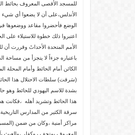
للمسجد الأقصى المعروف بحائط الب
الأندلس،على أن لا يضعوا أي شيء با
الوضع فأحضروا مقاعد ووضعوها في 
اعتبروا ذلك خطوة للاستيلاء على ا
الأمم المتحدة الأحداثَ وقررت أن ل
باعتباره جزءاً لا يتجزأ من مساحة 
الكائن أمام الحائط وأمام المحلة ال
بشدة للاسم اليهودي للحائط وهو حائ
سرقة الكثير من المدارس التاريخية و
مراكز أمنية ،وكان من ضمن (المسر
المعروف بمتحف روكفلر ،والعبث بآث