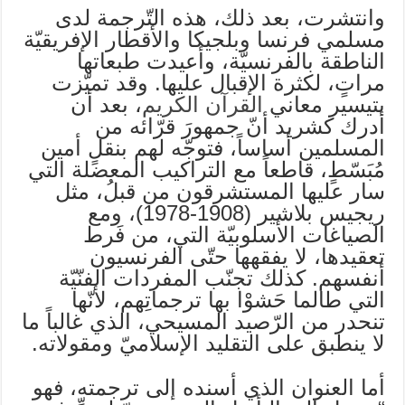
وانتشرت، بعد ذلك، هذه التّرجمة لدى
مسلمي فرنسا وبلجيكا والأقطار الإفريقيّة
الناطقة بالفرنسيّة، وأعيدت طبعاتها
مراتٍ، لكثرة الإقبال عليها. وقد تميّزت
بتيسير معاني
القرآن الكريم
، بعد أن
أدرك كشريد أنّ جمهورَ قرّائه من
المسلمين أساساً، فتوجّه لهم بنقلٍ أمين
مُبَسّطٍ، قاطعاً مع التراكيب المعضلة التي
سار عليها المستشرقون من قبلُ، مثل
ريجيس بلاشير (1908-1978)، ومع
الصياغات الأسلوبيّة التي، من فَرط
تعقيدها، لا يفقهها حتّى الفرنسيون
أنفسهم. كذلك تجنّب المفردات الفنّيّة
التي طالما حَشوْا بها ترجماتِهم، لأنّها
تنحدر من الرّصيد المسيحي، الذي غالباً ما
لا ينطبق على التقليد الإسلاميّ ومقولاته.
أما العنوان الذي أسنده إلى ترجمته، فهو