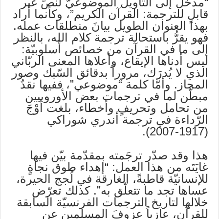
“مدخل إلى التأويل الموضوعيّ لنصٍّ غير
قابلٍ للترجمة: القرآن الكريم”، وكأنما أراد
بهذا العنوان الطويل بيانَ منطلقات عمله.
فهو يقرُّ باستحالة ترجمة كلام الله، بالنظر
إلى ما في القرآن من خصائص أسلوبيّة:
ليس أدناها الإيقاع، وأعلاها المعنى الربّاني
الذي لا يُدرَك، مروراً بدقائق السّبك وصور
المجاز. وأمّا كلمة “موضوعي”، ففيها نقدٌ
مبطّن لما في ترجمات بعض الأوروبيين
من تحامل وتحريفٍ وأخطاء، بلغت أوْجَ
الرّداءة في ترجمة أندري شوراكي
(1917-2007).
هذا وقد صدّر ترجَمته بمقدّمة بيّن فيها
غايَتَه من هذا العمل: “إهداء طوق نجاةٍ
للإنسانيّة قاطبةً، الغارقة في لُجج الحيرة،
عساها تجد ما تتعلّق به”. كذلك تعرّض
خلالها لتاريخ الترجمات الفرنسيّة السابقة
للقرآن، عازياً عزوفَ المسلمين عن