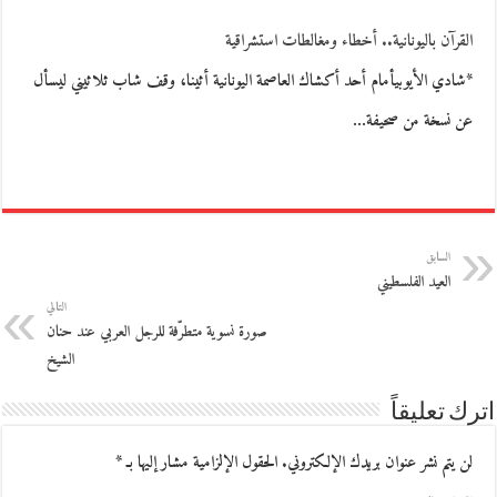
القرآن باليونانية.. أخطاء ومغالطات استشراقية
*شادي الأيوبيأمام أحد أكشاك العاصمة اليونانية أثينا، وقف شاب ثلاثيني ليسأل
عن نسخة من صحيفة…
السابق
العيد الفلسطيني
التالي
صورة نسوية متطرّفة للرجل العربي عند حنان
الشيخ
اترك تعليقاً
لن يتم نشر عنوان بريدك الإلكتروني.
الحقول الإلزامية مشار إليها بـ
*