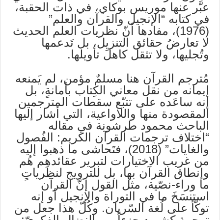
عبَّر عنها موريس بوكاي، في ذات الحقبة،
في كتابه “الإنجيل والقرآن والعلم”
(1976)، مفادها أنّ نظريات العلم الحديث
لا تعارضُ حقائق التنزيل، بل تَدعمها
وتُجليها، ولا تثقل كاهلَ تأويلها.
مُترجم القرآن هنا مسلمٌ مؤمن، لم يَمنعه
إيمانه من نقل معاني الكِتاب بأمانةٍ، بل
إنه ساعَده على تتبّع سقطات المترجمين
المقصودة منها واللاواعية، التي أشار إليها
الباحث محمود طرشونة في مقاله
“اختلاف ترجمات القرآن الكريم: الفُصول
والغايات” (2018)، فتَحاشى ما ذهبوا إليه
من غريب الاختيارات لتبرير عقائدهِم هُم
وإنطاق القرآن بها، بل للترويج لنظرياتٍ
ما وراء-نصّية، مثل القول إنّ القرآن
استنسَخَ ما في التوراة والإنجيل أو إنه
توكّأ على لُغة السّريان. وكُلّ هذا جعل من
ترجمة كشريد جزءاً من النضال الفكريّ: