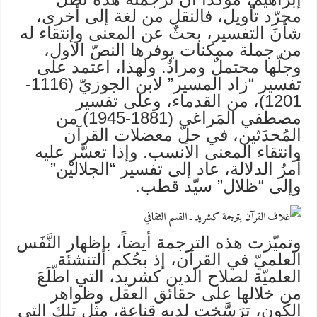
مجرّد تأويل، فالنقل من لغة إلى أخرى،
شأنَ التفسير، بحثٌ عن المعنى وانتقاء له
من جملة ممكنات يوفرها النصّ الأول،
وجلّها محتملٌ ومرادٌ. ولهذا، اعتمد على
تفسير “زاد المسير” لابن الجوزيّ (1116-
1201)، من القدماء، وعلى تفسير
مصطفي المَراغي (1881-1945) من
المُحدَثين، في حلّ معضلات القرآن
وانتقاء المعنى الأنسب. وإذا تعسَّر عليه
أمرُ الدلالة، عاد إلى تفسير “الجلاليْن”
وإلى “ظلال” سيّد قطب.
وتميّزت هذه الترجمة أيضاً، بإظهار النَّفَس
العلميّ في القرآن، إذ بحُكم التنشئة
العلميّة لصلاح الدين كشريد، التي اطّلَعَ
من خلالها على حقائق العقل وظواهر
الكون، ترَسَّخت لديه قناعة، مثل تلك التي