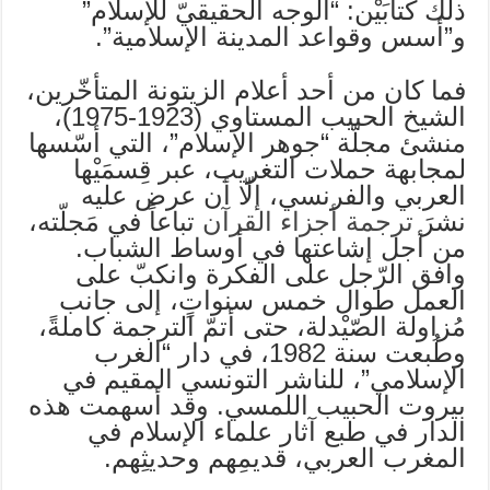
ذلك كتابَيْن: “الوجه الحقيقيّ للإسلام”
و”أسس وقواعد المدينة الإسلامية”.
فما كان من أحد أعلام الزيتونة المتأخّرين،
الشيخ الحبيب المستاوي (1923-1975)،
منشئ مجلّة “جوهر الإسلام”، التي أسّسها
لمجابهة حملات التغريب، عبر قِسمَيْها
العربي والفرنسي، إلّا أن عرض عليه
نشرَ
ترجمة أجزاء القرآن
تباعاً في مَجلّته،
من أجل إشاعتها في أوساط الشباب.
وافق الرّجل على الفكرة وانكبّ على
العمل طوال خمس سنواتٍ، إلى جانب
مُزاولة الصّيْدلة، حتى أتمّ الترجمة كاملةً،
وطُبعت سنة 1982، في دار “الغرب
الإسلامي”، للناشر التونسي المقيم في
بيروت الحبيب اللمسي. وقد أسهمت هذه
الدار في طبع آثار علماء الإسلام في
المغرب العربي، قديمِهم وحديثِهم.