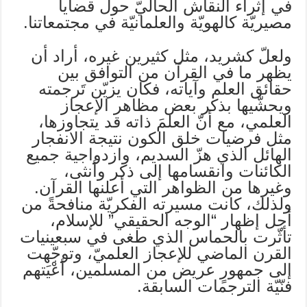
في إثراء النقاش الحاليّ حول قضايا
مصيريّة كالهويّة والعلمانيّة في مجتمعاتنا.
ولعلّ كشريد، مثل كثيرين غيره، أراد أن
يظهر ما في القرآن من التوافق بين
حقائق العلم وآياته، فكان يزيّن تَرجمته
ويحشّيها بذكر بعض مظاهر الإعجاز
العلمي، مع أنّ العلمَ ذاته قد يتجاوزها،
مثل فرضيات خلق الكون نتيجة الانفجار
الهائل الذي هزّ السديم، وازدواجية جميع
الكائنات وانقسامها إلى ذكر وأنثى،
وغيرها من الظواهر التي أعلنها القرآن.
ولذلك، كانت مسيرته الفكريّة منافحةً من
أجل إظهار “الوجه الحقيقي” للإسلام،
تأثّرت بالحماس الذي طغى في سبعينيات
القرن الماضي للإعجاز العلميّ، وتوجّهت
إلى جمهورٍ عريض من المسلمين، أعْيَتهم
فنّيّة الترجمات السابقة.