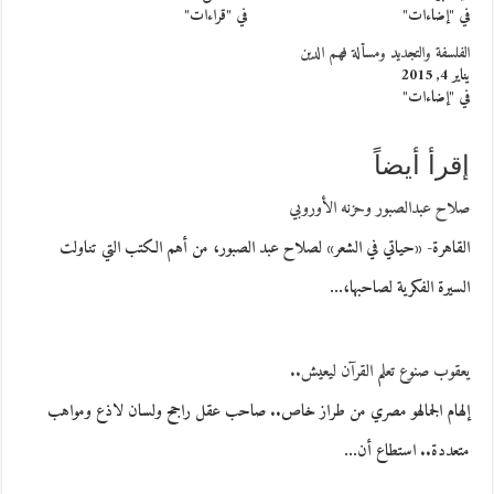
في "إضاءات"
في "قراءات"
الفلسفة والتجديد ومسألة فهم الدين
يناير 4, 2015
في "إضاءات"
إقرأ أيضاً
صلاح عبدالصبور وحزنه الأوروبي
القاهرة- «حياتي في الشعر» لصلاح عبد الصبور، من أهم الكتب التي تناولت
السيرة الفكرية لصاحبها،…
يعقوب صنوع تعلم القرآن ليعيش..
إلهام الجمالهو مصري من طراز خاص.. صاحب عقل راجح ولسان لاذع ومواهب
متعددة.. استطاع أن…