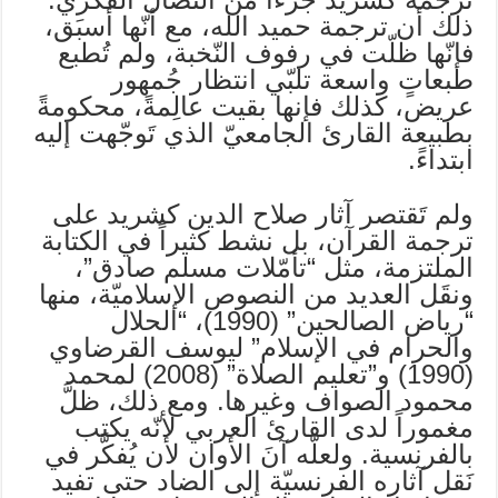
ذلك أن ترجمة حميد الله، مع أنّها أسبَق،
فإنّها ظلّت في رفوف النّخبة، ولم تُطبع
طبعاتٍ واسعة تلبّي انتظار جُمهور
عريض، كذلك فإنها بقيت عالِمةً، محكومةً
بطبيعة القارئ الجامعيّ الذي تَوجّهت إليه
ابتداءً.
ولم تَقتصر آثار صلاح الدين كشريد على
ترجمة القرآن، بل نشط كثيراً في الكتابة
الملتزمة، مثل “تأمّلات مسلم صادق”،
ونقَل العديد من النصوص الإسلاميّة، منها
“رياض الصالحين” (1990)، “الحلال
والحرام في الإسلام” ليوسف القرضاوي
(1990) و”تعليم الصلاة” (2008) لمحمد
محمود الصواف وغيرها. ومع ذلك، ظلَّ
مغموراً لدى القارئ العربي لأنّه يكتب
بالفرنسية. ولعلّه آنَ الأوان لأن يُفكَّر في
نَقل آثاره الفرنسيّة إلى الضاد حتى تفيد