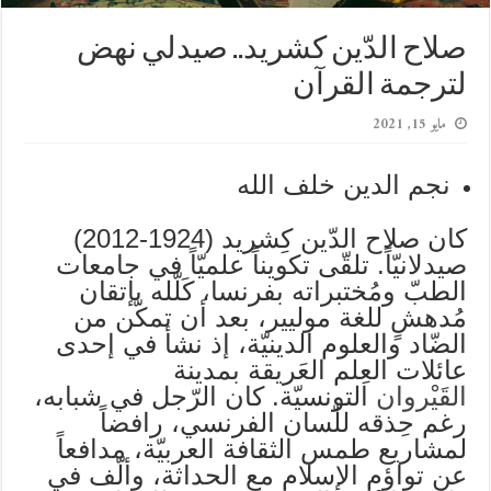
صلاح الدّين كشريد.. صيدلي نهض
لترجمة القرآن
مايو 15, 2021
نجم الدين خلف الله
كان صلاح الدّين كِشريد (1924-2012)
صيدلانيّاً. تلقّى تكويناً علميّاً في جامعات
الطبّ ومُختبراته بفرنسا، كَلّله بإتقان
مُدهشٍ للغة موليير، بعد أن تمكّن من
الضّاد والعلوم الدينيّة، إذ نشأ في إحدى
عائلات العِلم العَريقة بمدينة
القَيْروان
التونسيّة. كان الرّجل في شبابه،
رغم حِذقه للّسان الفرنسي، رافضاً
لمشاريع طمس الثقافة العربيّة، مدافعاً
عن تواؤم الإسلام مع الحداثة، وألّف في