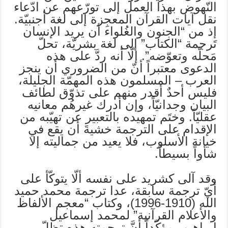
النّهوض بهذا العمل إلى تورّعهم عن ادّعاء
نقل آيات القرآن المعجِزة إلى لغة أجنبيّة.
إذ من “الجنون والغُلواء أن يريد الإنسان
تَرجمة “الكتاب” إلى لغة بشريّة، تحلّ
مَحلّه وتعوّضه”. إلّا أنه ردَّ على هذه
الدعوى معتبراً أنّ من الضروري أن ينجز
العرب – المسلمون هذه المهمّة الجليلة،
فليس أحدٌ أقدر منهم على تذوّق لطائف
البيان وجدانيّاً، وإن أدرك غيرهُم معانيه
عقليّاً. وختَم تمهيده بالتعبير عن تهيّبه من
الإقدام على الترجمة خشيةَ أن يقع في
خيانة الأسلوب، فلا يعيد من جماليته إلا
شأواً بسيطاً.
وقد آلى كشريد على نفسه ألّا يتوكّأ على
أيّ ترجمة سابقة، عدا ترجمة محمد حميد
الله (1910-1996)، وكتاب “معجم الألفاظ
والأعلام القرآنية” لمحمد إسماعيل
إبراهيم، مؤكّداً أنَّ ترجمته هذه تظلّ