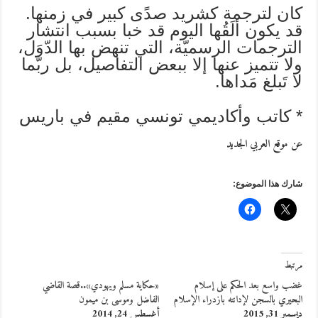
كان لترجمة كشريد صدًى كبير في زمنها.
قد يكون ألَقُها اليوم قد خبا بسبب انتشار
الترجمات الرسميّة، التي تنهض بها الدّوَل،
ولا تتميز عنها إلا ببعض التفاصيل، بل ربّما
لا تَبلغ مَداها.
* كاتب وأكاديمي تونسي مقيم في باريس
عن موقع العربي الجديد
شارك هذا الموضوع:
مرتبط
غضب واسع بعد الحكم على إسلام
«حكاية مسلم ويهودي»..قصة القاضي
البحيري بالسجن لإدانته بازدراء الإسلام
الفاضل وموسى بن ميمون
ديسمبر 31, 2015
أغسطس 24, 2014