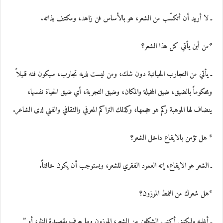
ـ لا أريد أن أتكسّب من الشعر، هو بالأساس فن زاهد، ومكتف بذاته.
*من أين يأتي كل هذا الشعر؟
ـ يأتي من التجارب الحياتية دون شك، ومن ليست لديه تجارب، سيكون فنه قليلاً
ومحكوماً بالضيق، ضيق المخيلة والمكان، وضيق التجربة، أي ضيق الحياة نفسها،
ينضاف لها الموهبة وكم هو حجمها، وكذلك التراكم المعرفي والثقافي والفني لدى الشاعر.
* هل تؤمن بالايقاع داخل الشعر؟
ـ الشعر هو الايقاع، إنه العمود الفقري للشعر، ويستوجب أن يكون خافتاً.
*هل شعرك من النمط الموزون؟
ـ أغلبه ولكنني أكتب الشكلين من الشعر، الموزون وما يعرف بقصيدة النثر، أو ”