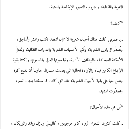
اللغوية واللفظية، وبضروب التصوير الإيقاعية والفنية .
*كيف؟
ـ يا صديقي كانت هناك أجيال شعرية لا تزال نشطة، تكتب وتنشر وتُساجل،
وتُصدّر الدواوين الشعرية، وتُقيم الأمسيات الشعرية والندوات الثقافية، وتحتلّ
الأمكنة الصحافية، والوظائف الأدبية، ولها صوتها العالي والمسموع، ولكننا بقوة
الإبداع الكامن فينا، والإرادة الجمالية التي بصمت مسارنا، حاولنا أن نفتح كوة
ونطل منها على بقية الأجيال الشعرية، تلك التي كانت قد سبقتنا بسبب العمر،
وتصدّرت المشهد.
*مَن هي هذه الأجيال؟
ـ كانت كثيرة، الشعراء الرواد كانوا موجودين، كالبياتي ونازك وبلند والبريكان ،