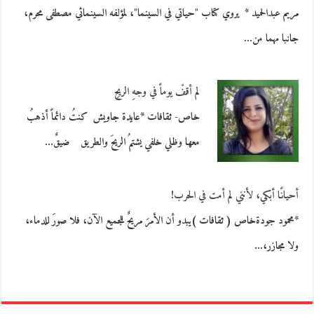
مريم عبدالحميد * يروي كتاب "حياتي في السينما"، لمؤلفه السينمائي مصطفى محرم،
جانبا مهما من…
لم أقفْ يوماً في وجهِ الريحِ
خاص- ثقافات *عايدة جاويش كنتُ دائماً أذهبُ
معها وظلي خلفي يشتمُ الريحَ والطريق ضيقٌ…
أحيانًا أبكي، لأنني لم أمت في الحرب!
*محمود جودةخاص ( ثقافات )يبدو أن الأمرَ مريحٌ للجميع الآن، فلا صورَ للدماء،
ولا مجازر،…