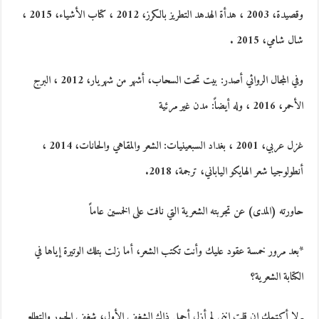
وقصيدة، 2003 ، هدأة الهدهد التطريز بالكرز، 2012 ، كتاب الأشياء، 2015 ،
شال شامي، 2015 .
وفي المجال الروائي أصدر: بيت تحت السحاب، أشهر من شهريار، 2012 ، البرج
الأحمر، 2016 ، وله أيضاً: مدن غير مرئية
غزل عربي، 2001 ، بغداد السبعينيات: الشعر والمقاهي والحانات، 2014 ،
أنطولوجيا شعر الهايكو الياباني، ترجمة، 2018.
حاورته (المدى) عن تجربته الشعرية التي نافت على الخمسين عاماً
*بعد مرور خمسة عقود عليك وأنت تكتب الشعر، أما زلت بتلك الوتيرة إياها في
الكتابة الشعرية؟
ـ لا أكتمك إن قلت إنني لم أزل أحمل ذاك الشغف الأول، شغف الحبور والتطلع