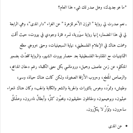
*ما هو جديدك، وهل صدر لك شيء هذا العام؟
ـ نعم صدرت لي رواية ” الوزن الآخر للزهرة ” عن الغراء “دار المدى”، وهي الرابعة
لي في هذا المضمار، إنها رواية سيرَوية، تسرد فترة وجودي في بيروت، حيث أقمت
وعملت هناك في الإعلام الفلسطيني، نهاية السبعينيات، وحتى خروجي مطلع
الثمانينيات مع المقاومة الفلسطينية بعد حصار بيروت الشهير. والرواية تتحدّث بضمير
المتكلم، عن زمن عاصف وجميل، ورومانسي بكل معنى الكلمة، رغم دخان المدافع،
والرصاص المُلعلع، وحروب الأزقة الصغيرة، ولكن كانت هناك حياة، وسهر،
وطيش، وتمرّد، وهوس بالثورات والحرية والشعر والكتابة والحب، وكان هناك شعراء
عبثيون، وبوهيميون، ومقاتلون حقيقيون، ومحبّون كثرٌ، وأبطالٌ نادرون، وعشّاقٌ
ساحرون، وثوّارٌ لا يتكرّرون.
عن المدى