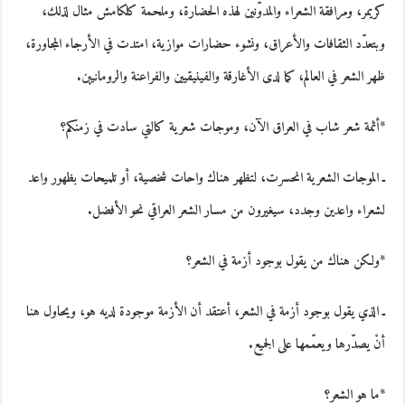
كريمر، ومرافقة الشعراء والمدوّنين لهذه الحضارة، وملحمة كلكامش مثال لذلك،
وبتعدّد الثقافات والأعراق، ونشوء حضارات موازية، امتدت في الأرجاء المجاورة،
ظهر الشعر في العالم، كما لدى الأغارقة والفينيقيين والفراعنة والرومانيين.
*أثمة شعر شاب في العراق الآن، وموجات شعرية كالتي سادت في زمنكم؟
ـ الموجات الشعرية انحسرت، لتظهر هناك واحات شخصية، أو تلميحات بظهور واعد
لشعراء واعدين وجدد، سيغيرون من مسار الشعر العراقي نحو الأفضل.
*ولكن هناك من يقول بوجود أزمة في الشعر؟
ـ الذي يقول بوجود أزمة في الشعر، أعتقد أن الأزمة موجودة لديه هو، ويحاول هنا
أنْ يصدّرها ويعمّمها على الجميع.
*ما هو الشعر؟