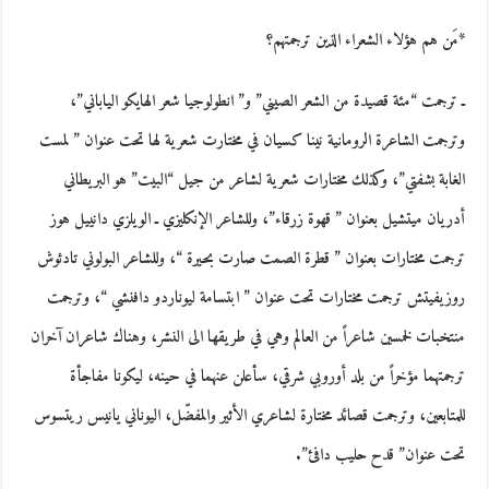
*مَن هم هؤلاء الشعراء الذين ترجمتهم؟
ـ ترجمت “مئة قصيدة من الشعر الصيني” و” انطولوجيا شعر الهايكو الياباني”،
وترجمت الشاعرة الرومانية نينا كسيان في مختارت شعرية لها تحت عنوان ” لمست
الغابة بشفتي”، وكذلك مختارات شعرية لشاعر من جيل “البيت” هو البريطاني
أدريان ميتشيل بعنوان ” قهوة زرقاء”، وللشاعر الإنكليزي ـ الويلزي دانييل هوز
ترجمت مختارات بعنوان ” قطرة الصمت صارت بحيرة “، وللشاعر البولوني تادئوش
روزيفيتش ترجمت مختارات تحت عنوان ” ابتسامة ليوناردو دافنشي “، وترجمت
منتخبات لخمسين شاعراً من العالم وهي في طريقها الى النشر، وهناك شاعران آخران
ترجمتهما مؤخراً من بلد أوروبي شرقي، سأعلن عنهما في حينه، ليكونا مفاجأة
للمتابعين، وترجمت قصائد مختارة لشاعري الأثير والمفضّل، اليوناني يانيس ريتسوس
تحت عنوان” قدح حليب دافئ”.