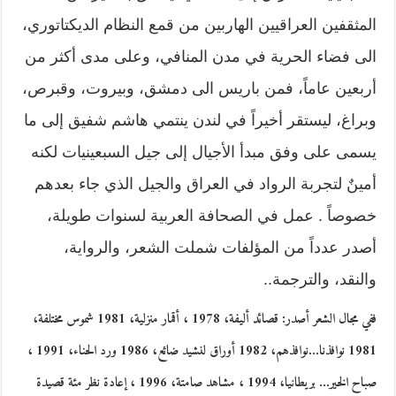
المثقفين العراقيين الهاربين من قمع النظام الديكتاتوري،
الى فضاء الحرية في مدن المنافي، وعلى مدى أكثر من
أربعين عاماً، فمن باريس الى دمشق، وبيروت، وقبرص،
وبراغ، ليستقر أخيراً في لندن ينتمي هاشم شفيق إلى ما
يسمى على وفق مبدأ الأجيال إلى جيل السبعينيات لكنه
أمينٌ لتجربة الرواد في العراق والجيل الذي جاء بعدهم
خصوصاً . عمل في الصحافة العربية لسنوات طويلة،
أصدر عدداً من المؤلفات شملت الشعر، والرواية،
والنقد، والترجمة..
ففي مجال الشعر أصدر: قصائد أليفة، 1978 ، أقمار منزلية، 1981 شموس مختلفة،
1981 نوافذنا…نوافذهم، 1982 أوراق لنشيد ضائع، 1986 ورد الحناء، 1991 ،
صباح الخير… بريطانيا، 1994 ، مشاهد صامتة، 1996 ، إعادة نظر مئة قصيدة