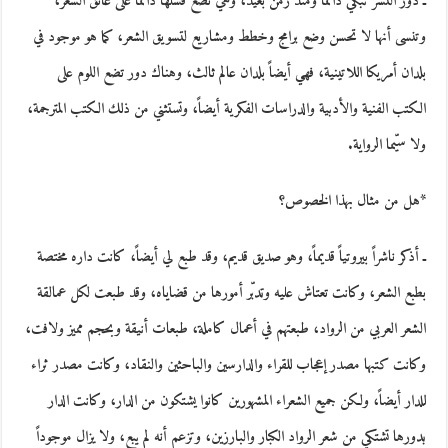
ـ دور النشر تبكي دائماً ومنذ زمن بعيد، وهي تضع فشلها دائماً على عاتق الشعر،
وتنسى أنها لا تحسن وضع برامج وخطط ومشاريع لتسويق الشعر، كما هو موجود في
بلدان أمريكا اللاتينية، فهي أيضاً بلدان عالم ثالث، وهناك دور تضع اللوم على
الكتب الفنية والأدبية والدراسات الفكرية أيضاً، وتستثني من ذلك الكتب المترجمة،
ولا سيّما الرواية.
*هل من مثال بهذا الخصوص؟
ـ أذكر ناشراً بيروتياً قديماً، وهو صديق قديم، وقد طبع لي أيضاً، كانت داره مختصة
بطبع الشعر، وكانت تعتاش عليه وتدبّر أمورها من قضاياه، وقد طبعت لكل عمالقة
الشعر العربي من الرواد، طبعتهم في أعمال كاملة، طبعات أنيقة وبحجم مميز ولافت،
وكانت كتبها مصدر إعجاب للقراء والدارسين والباحثين والنقاد، وكانت مصدر ثراء
للدار أيضاً، ولكن جميع الشعراء المشهورين كانوا يشتكون من الدار، وكانت الدار
بدورها تشتكي من شعر الرواد الكبار والبارزين، وتزعم أنه لم يبع، ولا يزال موجوداً