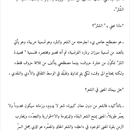
الشَّثر”.
*ماذا تعني بـ ” الشثر”؟
ـ هو مصطلح خاص بي، اجترحته من الشعر والنثر، وهو تسمية عربية، وهو يأتي
بالضد من تسمية سوزان برنارد الفرنسية، ثم أنه قصير ومختصر، فتسمية ” قصيدة
النثر” تتكوّن من عشرة حروف، بينما مصطلحي يتألف من ثلاثة حروف فقط،
ولكنه يحتاج الى وقت، لكي يتم تداوله وتقبّله في الوسط الثقافي والأدبي والنقدي .
*هل يهمك المعنى في الشعر؟
ـ بالتأكيد، فالشعر من دون معان كبيرة، شعر لا يدوم، وزمانه سيكون محدوداً ولا
يعمّر طويلاً. المعنى يمنح الشعر البقاء والديمومة والاستمرارية والتجدّد، ويحارب
الزمن بقوة المعنى الموجود في داخله، والشعر الخالد والمعمّر، هو الذي يحمل السرّ