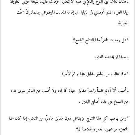
ـ هناك تناغم بين النوع والكم في هذه الأشعار، حرصت عليهما نتيجة خبرتي الطويلة
بهذا الفن، الذي أوصلني في النهاية الى إقامة المعادل الموضوعي بينهما، إنْ صحّت
العبارة.
*هل وجدت ناشراً لهذا النتاج الواسع؟
ـ حبذا لو يحدث ذلك .
*ماذا تطلب من الناشر مقابل هذا لو تمّ الأمر؟
ـ أطلب ألا أدفع فلساً واحداً مقابل حياة كاملة، ولا أطلب من الناشر سوى عدد
من النسخ على عدد أصابع اليدين .
*وهل يذهب كل هذا النتاج الإبداعي دون مقابل ماديّ من الناشر، إذا كان هذا
المنجز، هو مجهود العمر والخلاصة له؟