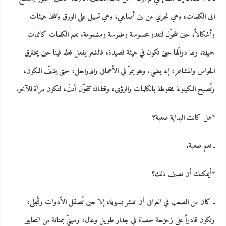
الى الكلمات، وهي تجري من بين أصابعي، وهي تسيل على الورق وتتخذ هيئات
وأشكالاً، حين تتحوّل لتغدو محسوسة وملموسة ومشمومة. نعم الكلمات كائنات
جميلة، ولها دوالّها حين تكون في هيئة قصيدة، فالشعر يفعل فعله فينا حين يخترق
الحواس والمشاعر، إنه يضيء وهو يمرّ في الأعماق والدواخل، حتى يشفّ الكون،
وتُصبح الكينونة مخلوطة بالكلمات والرؤى، وقتذاك تتحوّل أنتَ، لتكون مرآة للآخر.
*هل كانت البداية صعبة؟
ـ نعم صعبة.
*أيمكنك أن تصف ذلك؟
ـ كان من الصعب في العراق أن تنشر بسهولة، إلا حين تُصقل الأدوات وتُجلى،
وتكون قادراً على زحزحة حصاة في جدار طويل وعال، ومبنيّ بمتانة من التعابير