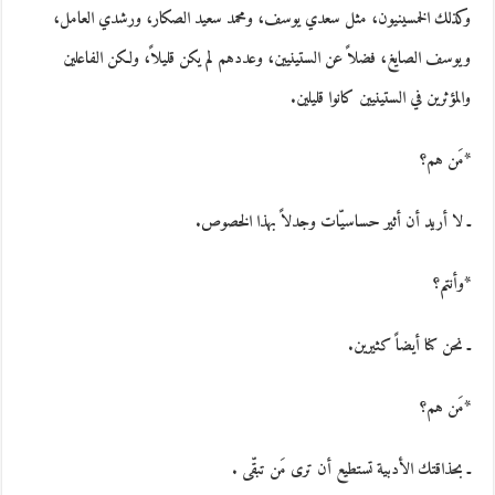
وكذلك الخمسينيون، مثل سعدي يوسف، ومحمد سعيد الصكار، ورشدي العامل،
ويوسف الصايغ، فضلاً عن الستينيين، وعددهم لم يكن قليلاً، ولكن الفاعلين
والمؤثرين في الستينيين كانوا قليلين.
*مَن هم؟
ـ لا أريد أن أثير حساسيّات وجدلاً بهذا الخصوص.
*وأنتم؟
ـ نحن كنا أيضاً كثيرين.
*مَن هم؟
ـ بحذاقتك الأدبية تستطيع أن ترى مَن تبقّى .