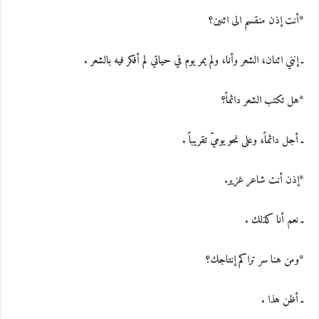
*أنت إذن منقسم الى اثنين؟
ـ إنني اثنان، الشعر وأنا، ولم يمر يوم في حياتي لم أفكر فيه بالشعر .
*هل تكتب الشعر دائماً؟
ـ أجل دائماً، وعلى نحو يوميّ تقريباً .
*إذن أنت شاعر غزير.
ـ نعم أنا كذلك .
*ومن هنا سر تراكم إنتاجك؟
ـ أظن هذا .