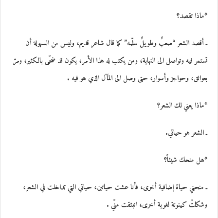
*ماذا تقصد؟
ـ أقصد الشعر “صعبٌ وطويلٌ سلّمه” كما قال شاعر قديم، وليس من السهولة أن
تستمر فيه وتواصل الى النهاية، ومن يكتب له هذا الأمر، يكون قد ضحّى بالكثير، ومرّ
بعوائق، وحواجز وأسوار، حتى وصل الى المآل الذي هو فيه .
*ماذا يعني لك الشعر؟
ـ الشعر هو حياتي.
*هل منحك شيئاً؟
ـ منحني حياة إضافية أخرى، فأنا عشت حياتين، حياتي التي تداخلت في الشعر،
وشكلتْ كينونة لغوية أخرى، انبثقت منّي .