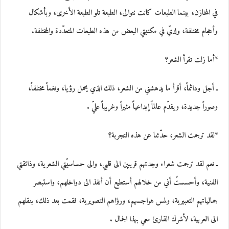
في المخازن، بينما الطبعات كانت تتوالى، الطبعة تلو الطبعة الأخرى، وبأشكال
وأحجام مختلفة، ولديّ في مكتبتي البعض من هذه الطبعات المتعدّدة والمختلفة.
*أما زلت تقرأ الشعر؟
ـ أجل ودائماً، أقرأ ما يدهشني من الشعر، ذلك الذي يحمل رؤيا، ونغماً مختلفاً،
وصوراً جديدة، ويقدّم عالماً إبداعياً مثيراً وغريباً عليّ .
*لقد ترجمت الشعر، حدّثنا عن هذه التجربة؟
ـ نعم لقد ترجمت شعراء وجدتهم قريبين الى قلبي، والى حساسيّتي الشعرية، وذائقتي
الفنية، وأحسستُ أني من خلالهم أستطيع أن أنفذ الى دواخلهم، واستبصر
جمالياتهم التعبيرية، ولمس هواجسهم، ورؤاهم التصويرية، فقمت بعد ذلك، بنقلهم
الى العربية، لأشرك القارئ معي بهذا الجمال .