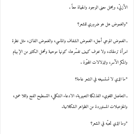
الأزليّ، ويحمل معنى الوجود والحياة معاً .
*والغموض هل هو ضروري للشعر؟
ـ الغموض الموحي أجل، الغموض الشفاف والماسي، والغموض الفاتن، مثل نظرة
امرأة ترمقك، ولا تعرف كيف تفسّرها، كونها موحية وتحمل الكثير من الإبهام
والمَكر الآسر، والدلالات المحيّرة .
*ما الذي لا تستسيغه في الشعر عامة؟
ـ التعاضل اللغوي، الفذلكة التعبيرية، الادعاء الشكلي، التسطيح الفج واللا عمق،
والخزعبلات المستوردة من الظواهر الشكلانية.
*وما الذي تحبّه في الشعر؟