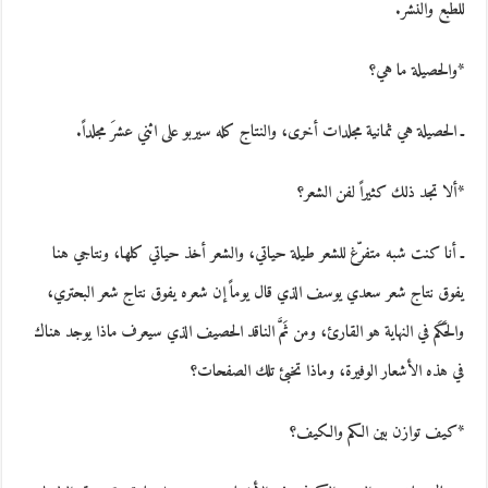
للطبع والنشر.
*والحصيلة ما هي؟
ـ الحصيلة هي ثمانية مجلدات أخرى، والنتاج كله سيربو على اثني عشرَ مجلداً.
*ألا تجد ذلك كثيراً لفن الشعر؟
ـ أنا كنت شبه متفرّغ للشعر طيلة حياتي، والشعر أخذ حياتي كلها، ونتاجي هنا
يفوق نتاج شعر سعدي يوسف الذي قال يوماً إن شعره يفوق نتاج شعر البحتري،
والحَكَم في النهاية هو القارئ، ومن ثَمَّ الناقد الحصيف الذي سيعرف ماذا يوجد هناك
في هذه الأشعار الوفيرة، وماذا تخبئ تلك الصفحات؟
*كيف توازن بين الكم والكيف؟