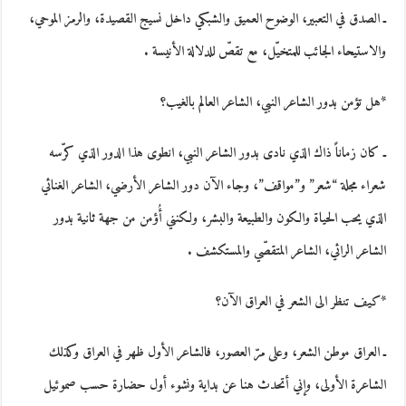
ـ الصدق في التعبير، الوضوح العميق والشبكي داخل نسيج القصيدة، والرمز الموحي،
والاستيحاء الجائب للمتخيّل، مع تقصّ للدلالة الأنيسة .
*هل تؤمن بدور الشاعر النبي، الشاعر العالم بالغيب؟
ـ كان زماناً ذاك الذي نادى بدور الشاعر النبي، انطوى هذا الدور الذي كرّسه
شعراء مجلة “شعر” و”مواقف”، وجاء الآن دور الشاعر الأرضي، الشاعر الغنائي
الذي يحب الحياة والكون والطبيعة والبشر، ولكنني أُؤمن من جهة ثانية بدور
الشاعر الرائي، الشاعر المتقصّي والمستكشف .
*كيف تنظر الى الشعر في العراق الآن؟
ـ العراق موطن الشعر، وعلى مرّ العصور، فالشاعر الأول ظهر في العراق وكذلك
الشاعرة الأولى، وإني أتحدث هنا عن بداية ونشوء أول حضارة حسب صموئيل