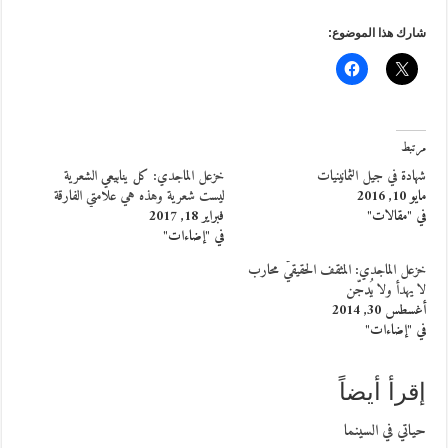
شارك هذا الموضوع:
مرتبط
شهادة في جيل الثمانينيات
خزعل الماجدي: كل ينابيعي الشعرية
مايو 10, 2016
ليست شعرية وهذه هي علامتي الفارقة
في "مقالات"
فبراير 18, 2017
في "إضاءات"
خزعل الماجدي: المثقف الحقيقيّ محارب
لا يهدأ ولا يُدجّن
أغسطس 30, 2014
في "إضاءات"
إقرأ أيضاً
حياتي في السينما