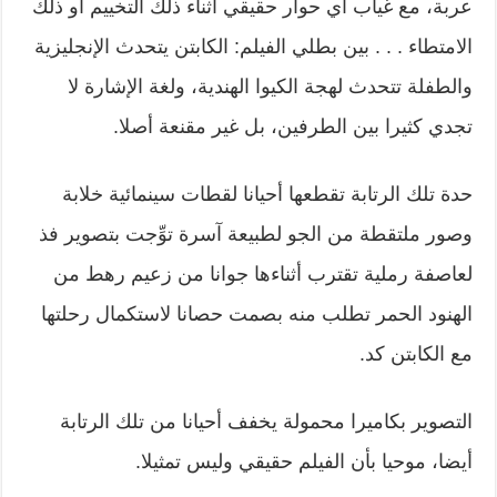
عربة، مع غياب أي حوار حقيقي أثناء ذلك التخييم أو ذلك
الامتطاء . . . بين بطلي الفيلم: الكابتن يتحدث الإنجليزية
والطفلة تتحدث لهجة الكيوا الهندية، ولغة الإشارة لا
تجدي كثيرا بين الطرفين، بل غير مقنعة أصلا.
حدة تلك الرتابة تقطعها أحيانا لقطات سينمائية خلابة
وصور ملتقطة من الجو لطبيعة آسرة توِّجت بتصوير فذ
لعاصفة رملية تقترب أثناءها جوانا من زعيم رهط من
الهنود الحمر تطلب منه بصمت حصانا لاستكمال رحلتها
مع الكابتن كد.
التصوير بكاميرا محمولة يخفف أحيانا من تلك الرتابة
أيضا، موحيا بأن الفيلم حقيقي وليس تمثيلا.