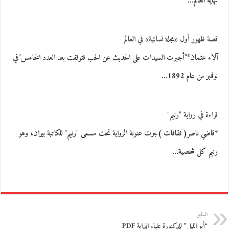
نهاية العالم…
قصة ظهور أول «مجلة نسائية» في العالم
آلاء عثمان*"أجبرت السيدات على الحديث عن الحب فتوقفت بعد العدد الخامس"في
نوفمبر من عام 1892…
قراءة في رواية "رنيم"
*قاضي ناصر( ثقافات )جرت عنونة الرواية تحت مسمى "رنيم" للكاتبة بيران، وهو
رنيم كل شخصية…
السابق
“أبو الليل” للدكتورة علياء الداية PDF