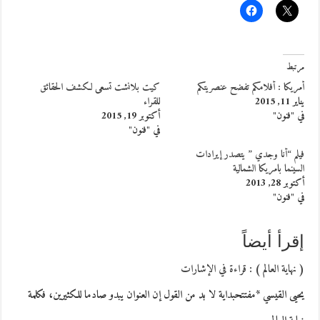
مرتبط
أمريكا : أفلامكم تفضح عنصريتكم
كيت بلانشت تسعى لكشف الحقائق
يناير 11, 2015
للقراء
في "فنون"
أكتوبر 19, 2015
في "فنون"
فيلم “أنا وجدي ” يتصدر إيرادات
السينما بامريكا الشمالية
أكتوبر 28, 2013
في "فنون"
إقرأ أيضاً
( نهاية العالم ) : قراءة في الإشارات
يحيى القيسي *مفتتحبداية لا بد من القول إن العنوان يبدو صادما للكثيرين، فكلمة