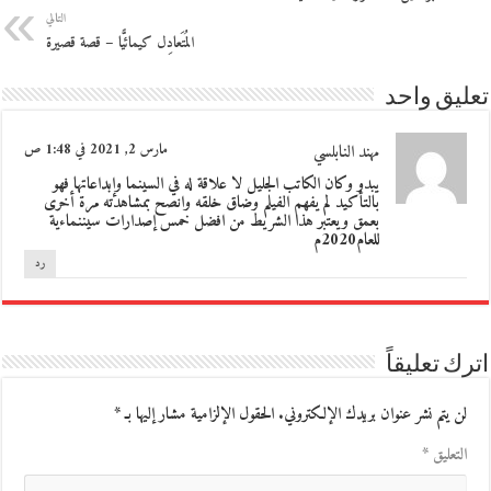
التالي
المُتَعادِل كيمائيًّا – قصة قصيرة
تعليق واحد
مهند النابلسي
مارس 2, 2021 في 1:48 ص
يبدو وكان الكاتب الجليل لا علاقة له في السينما وإبداعاتها فهو
بالتأكيد لم يفهم الفيلم وضاق خلقه وانصح بمشاهدته مرة أخرى
بعمق ويعتبر هذا الشريط من افضل خمس إصدارات سيننماءية
للعام2020م
رد
اترك تعليقاً
لن يتم نشر عنوان بريدك الإلكتروني.
الحقول الإلزامية مشار إليها بـ
*
التعليق
*