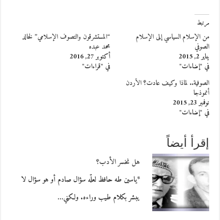
مرتبط
من الإسلام السياسي إلى الإسلام
“المستشرقون والتصوف الإسلامي” لخالد
الصوفي
محمد عبده
يناير 2, 2015
أكتوبر 27, 2016
في "إضاءات"
في "قراءات"
الصوفية.. لماذا وكيف عادت؟ الأردن
أنموذجا
نوفمبر 23, 2015
في "إضاءات"
إقرأ أيضاً
هل نخسر الأدب؟
*ياسين طه حافظ لعلّه سؤال صادم أو هو سؤال لا
يبشر بكلام طيب وراءه. ولكني…