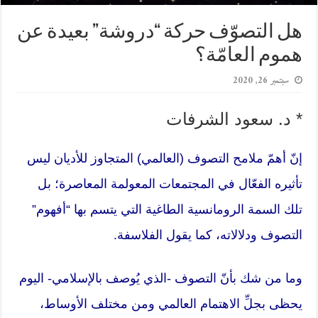
هل التصوّف حركة “دروشة” بعيدة عن
هموم العامّة؟
سبتمبر 26, 2020
* د. سعود الشرفات
إنّ أهمّ ملامح
التصوف
(العالمي) المتجاوز للأديان ليس
تأثيره الفعّال في المجتمعات المعولمة المعاصرة؛ بل
تلك السمة
الرومانسية
الطاغية التي يتسم بها “أفهوم”
التصوف ودلالاته، كما يقول الفلاسفة.
وما من شك بأنّ التصوف -الذي يُوصف بالإسلامي- اليوم
يحظى بجلِّ الاهتمام العالمي ومن مختلف الأوساط،