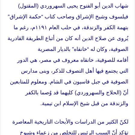
شهاب الدين أبو الفتوح يحيى السهروردي (المقتول)
فيلسوف وشيخ الإشراق وصاحب كتاب “حكمة الإشراق”
بتهمة الكفر والزندقة، في حلب العام ١١٩١م، رغم ما
يُروى عن صلاح الدين أنه كان من أتباع الطريقة القادرية
الصوفية، وكان له “خانقاه” بالديار المصرية
أقامه
للصوفية
، خانقاه معروف في مصر، هي الدور
التي يجتمع فيها أهل
التصوف
للذكر، وبنى مدارس
الصوفية في جبل قاسيون في الشام. ومعلوم للمتابعين
أنّ (الحلاج والسهروردي) كليهما قد وُصما بالكفر
والزندقة من قبل شيخ الإسلام ابن تيمية.
لكنّ الكثير من الدراسات والأبحاث التاريخية المعاصرة
تؤكد أنّ السبب الرئيس للتخلص من زعماء وشيوخ