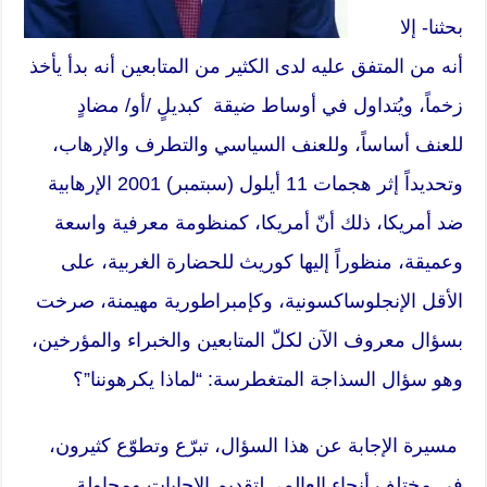
بحثنا- إلا
أنه من المتفق عليه لدى الكثير من المتابعين أنه بدأ يأخذ
زخماً، ويُتداول في أوساط ضيقة كبديلٍ /أو/ مضادٍ
للعنف أساساً، وللعنف السياسي والتطرف
والإرهاب
،
وتحديداً إثر هجمات 11 أيلول (سبتمبر) 2001 الإرهابية
ضد أمريكا، ذلك أنّ أمريكا، كمنظومة معرفية واسعة
وعميقة، منظوراً إليها كوريث للحضارة الغربية، على
الأقل الإنجلوساكسونية، وكإمبراطورية مهيمنة، صرخت
بسؤال معروف الآن لكلّ المتابعين والخبراء والمؤرخين،
وهو سؤال السذاجة المتغطرسة: “لماذا يكرهوننا”؟
مسيرة الإجابة عن هذا السؤال، تبرّع وتطوّع كثيرون،
في مختلف أنحاء العالم، لتقديم الإجابات ومحاولة