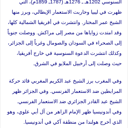
السنوسي 1202هـ ـ 1276هـ (1787ـ 1859م)، التي
ظهرت في ليبيا وحاربت
الاستعمار
الإيطالي، وبرز منها
الشيخ عمر المختار. وانتشرت في أفريقيا الشمالية كلها،
وقد امتدت زواياها من مصر إلى مراكش. ووصلت جنوباً
إلى الصحراء في السودان والصومال وغرباً إلى الجزائر،
وكذلك انتشرت الدعوة السنوسية في خارج أفريقيا،
حيث وصلت إلى أرخبيل الملايو في الشرق.
وفي المغرب برز الشيخ عبد الكريم المغربي قائد حركة
المرابطين ضد
الاستعمار
الفرنسي. وفي الجزائر ظهر
الشيخ عبد القادر الجزائري ضد الاستعمار الفرنسي.
وفي أندونيسيا ظهر الإمام الزاهر من آل أبي علوي، وهو
الذي أخرج هولندا من منطقة آكي في أندونيسيا.