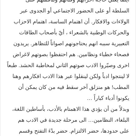
السلطة أو على الحضور الاجتماعي أو الجدوى عبر
الولاءات والافكار. أن اهتمام الساسة، اهتمام الاحزاب
والحركات الوطنية بالشعراء ، أيّ بأصحاب الطاقات
التعبيرية سببه انهم يحتاجونهم اصواتاً للتظاهر. يريدون
فصحاء خطباء ونظامين. هم احتفظوا بصوتهم لاغراض
اخرى وصيّروا الادب صوتهم الثاني لمخاطبة الحشد. طبعاً
لا لينتجوا ادباً ولكن لينقلوا عبر هذا الادب افكارهم وهنا
المطب! هو منزلق آخر سقط فيه من كان يمكن أن
يكونوا أدباء كباراً …
وبدلاً من أن يؤدي هذا الاهمتام بالأدب، بأساطين اللغة،
البلغاء، النظامين… الى مرحلة جديدة في الادب هم
على حدودها، حضر الالتزام. حضر بدْءَ التفتح وقسم