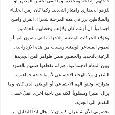
حاجتهم واضحة ومحددة وما تبقى لحسن المظهر أو
للزهو الحضاري وامتياز التجديد. وكما كان زمن الخلفاء
والسلاطين برز في هذه المرحلة شعراء. الفرق واضح
اجتماعياً، ان أولئك كان ولاؤهم وخطابهم للحاكمين
وهؤلاء للحركات الوطنية وللاحزاب التي ينتمون اليها أو
لعموم المشاعر الوطنية.وبسبب من هذه الازدواجية،
الرغبة بالتجديد والحضور ضمن ظواهر الفن الجديدة
وبين المهام الاجتماعية، هم لم يقطعوا صلتهم بالعمود
الشعري ولا بالهجاء الاجتماعي لأنهما حاجة جماهيرية
متوارثة. وتبنوا الهم الاجتماعي أو الوطني الذي كان، وما
يزال، مثيراً ومطلوباً. لكنه من ناحية اخرى اثقلَ خطى
التقدم الى الجديد.
يحضرني الآن شاعران كبيران لا مجال ابداً للتقليل من