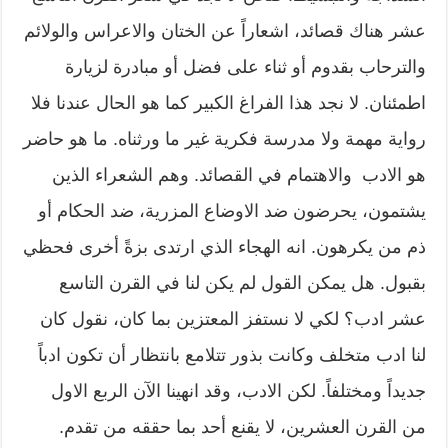
عشر هناك قصائد، اشعاراً عن الختان والاعراس والولائم
والترحاب بقدوم أو ثناء على فضل أو مبادرة لزيارة
اطمئنان. لا نجد هذا الفراغ الكبير كما هو الحال عندنا فلا
رواية مهمة ولا مدرسة فكرية غير ما ورثناه. ما هو حاضر
هو الادب والاهتمام في القصائد. وهم الشعراء الذين
يشتمون، يحرضون ضد الاوضاع المزرية، ضد الحكام أو
ذم من يكرهون. انه الهجاء الذي ارتدى بزةً أخرى فحظي
بقبول. هل يمكن القول لم يكن لنا في القرن التاسع
عشر ادب؟ لكي لا نستفز المعتزين بما كان، نقول كان
لنا ادب متخلف وكانت بذور تتلامع بانتظار أن تكون ادباً
جديداً ومختلفاً. لكن الادب، وقد انهينا الآن الربع الاول
من القرن العشرين، لا يقنع أحد بما حققه من تقدم.