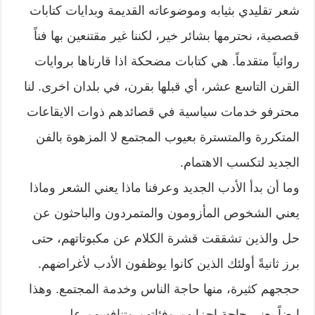
شعر تقليدي بثيابه وموضوعاته القديمة وبدايات كتابات
قصصية، نحترمها بشائر خير، لكننا غير مقتنعين بها فناً
روائياً متقدماً. هي كتابات مضحكة اذا قارناها بروايات
القرن التاسع عشر، أي قبلها بقرن، في بلدان اخرى. لنا
محترفو خدمات سياسية في قصائدهم ذوات الايقاعات
المتكررة والمتسترة بعيوب المجتمع لا المزهوة بالفن
الجديد لتكسب الاهتمام.
وما أن بدأ الأدب الجديد وعرفنا ماذا يعني الشعر وماذا
يعني الشخوص المأزومون والمتمردون والباحثون عن
حل والذين تشققت قشرة الكلام عن مكبوتاتهم، حتى
برز ثانيةً أولئك الذين كانوا يوظفون الأدب لأغراضهم.
حججهم كثيرة، منها حاجة الناس وخدمة المجتمع. وهذا
ايضاً يعني حاجة احزابهم وفئاتهم وتنافسهم على