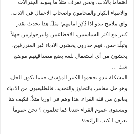
اهتماماً بالأدب. ونحن نعرف مثلاً ما يقوله الجنرالات
والاطباء الكبار والمحامون واصحاب الاعمال في الادب.
واي ملامح تبدو اذا ذُكِرَ امامهم! مثلُ هذا يحدث بقدر
كبير مع اكثر السياسيين، الاقطاعيين والبرجوازيين جهلاً
وتبلّدَ حس. فهم حذرون يخشون الادباء غير المترزقين،
يخشون من أي استعمال للغة يضع مصداقيتهم موضع
شك …
المشكلة تبدو بحجمها الكبير المؤسف حينما يكون الحل،
وهو حل مغامر، بالتجاوز والتجديد. فالطليعيون من الادباء
يعانون من قلة القراء. هذا وهم في اوربا مثلاً. فكيف هنا
ومستوى عموم القراء عندنا كما تعلمون ؟ نحن عموماً
نعرف الكتب الرائجة!