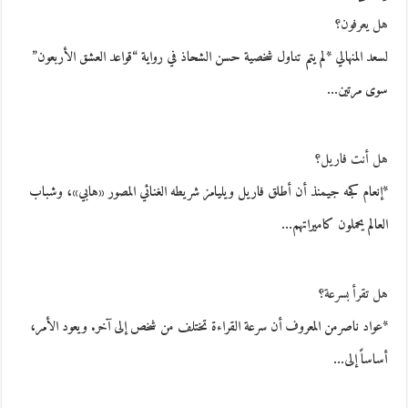
هل يعرفون؟
لسعد المنهالي *لم يتم تناول شخصية حسن الشحاذ في رواية “قواعد العشق الأربعون”
سوى مرتين…
هل أنت فاريل؟
*إنعام كجه جيمنذ أن أطلق فاريل ويليامز شريطه الغنائي المصور «هابي»، وشباب
العالم يحملون كاميراتهم…
هل تقرأ بسرعة؟
*عواد ناصرمن المعروف أن سرعة القراءة تختلف من شخص إلى آخر. ويعود الأمر،
أساساً إلى…