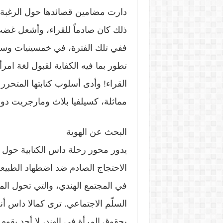
دارت مضامين قصائدها حول الرغبة، و
ذلك كان صادماً للقراء، وأشعل غضب 
ففي تلك الفترة، في خمسينيات وستي
تطور بما فيه الكفاية لقبول لغة ا
القراء! وأدى أسلوب كتابتها المتحر
مماثلة، كسيلفيا بلاث ومارجريت دو
البحث عن الهوية
يدور محور رحلة داس الكتابية حول ال
الاحتجاج الصادم ضد اضطهاد الطبيعة ا
في المجتمع الهندي، والتي تحول الم
السلّم الاجتماعي. ترى كمالا داس أن
بحقوق المرأة في الهند، لا أحد يقو