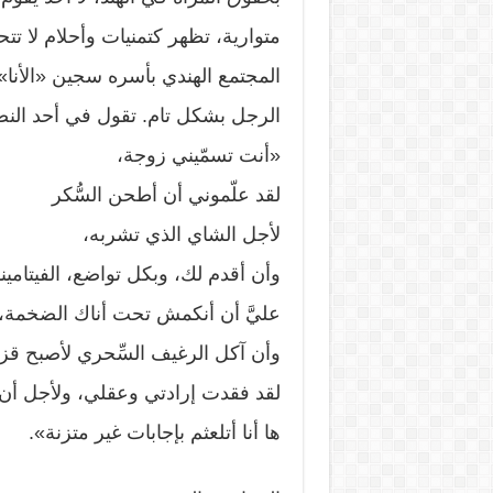
متوارية، تظهر كتمنيات وأحلام لا 
المجتمع الهندي بأسره سجين «الأنا» 
الرجل بشكل تام. تقول في أحد ال
«أنت تسمّيني زوجة،
لقد علّموني أن أطحن السُّكر
لأجل الشاي الذي تشربه،
وأن أقدم لك، وبكل تواضع، الفيتامين
عليَّ أن أنكمش تحت أناك الضخمة،
وأن آكل الرغيف السِّحري لأصبح قز
لقد فقدت إرادتي وعقلي، ولأجل أن
ها أنا أتلعثم بإجابات غير متزنة».