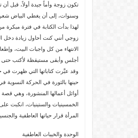
تكون زوجة وأماً جيدة أولاً، قبل أن
وسنوات، إلى أن يغطي البياض شعرها
لهذا بدأت الكتابة في فترة مبكرة 
زوجي أنني كنت أحاول زيادة دخل العا
الانتهاء من كل واجبات البيت، وإطع
أجلس وأبقى مستيقظة لأكتب حتى ا
وقد عبَّرت كتاباتها التي ظهرت في
حينها بالثورة في الحركة النسوية في
أوائل أعمالها المنشورة، وهي قصة ك
الخمسينيات والستينيات، انكبت على 
المرأة قرار حياتها العاطفية والجنسي
الوحدة والخيبات العاطفية