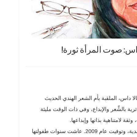
داس: صوت المرأة ثورة!
لا داس، الملقبة بأم الشعر الهندي الحديث
 ثرية بالشِّعر والإبداع، وفي ذات الوقت مليئة
قة لامتناهية بذاتها وإبداعها.
ولدت عام 1934 في ولاية كيرالا الهندية، وتوفيت عام 2009. عاشت سنوات طفولتها