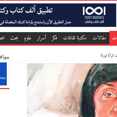
ات
مقالات
مكتبة ثقافات
فكر
أسرار
علوم
بحث
اتص
المرأة ثورة!
مواق