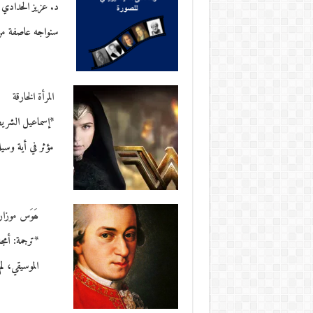
د. عزيز الحدادي ع
سنواجه عاصفة من
المرأة الخارقة
*إسماعيل الشري
مؤثر في أية وسي
ھَوَس موزا
*ترجمة: أمجا
الموسيقي، ل