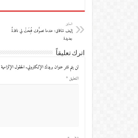
السابق
إليف شافاق: عندما تصوَّفت فُتِحَتْ لي نافذةٌ
جديدة
اترك تعليقاً
لن يتم نشر عنوان بريدك الإلكتروني.
الحقول الإلزامية 
التعليق
*