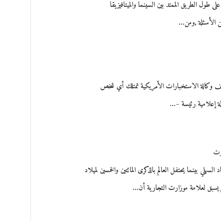
لى طول الطريق الممتد بين السينما والميتافيزيقا
 الأسئلة ,ومن…
ف وكالة الاستخبارات الأمريكية تمتلك أي شخص
لة إعلامية رئيسة –…
رت
د السهلي بینما یحتفل العالم بالذكرى المائتين والخمسين لميلاد
م يسبق لعلامة موزارت التجارية أن…