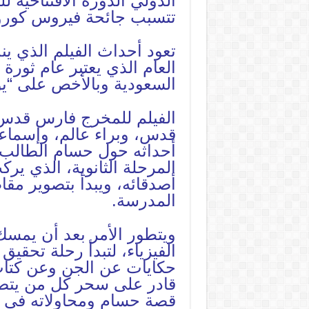
الدولي الدورة الافتتاحية
تتسبب جائحة فيروس كورون
العام الذي يعتبر عام ثورة
السعودية وبالأخص على “يو
الفيلم للمخرج فارس قدس
قدس، وبراء عالم، وإسماع
أحداثه حول حسام الطالب ف
المرحلة الثانوية، الذي ي
أصدقائه، ويبدأ بتصوير مقا
المدرسة.
ويتطور الأمر بعد أن يمسك
الفيزياء، لتبدأ رحلة تحق
حكايات عن الجن وعن كتاب
قادر على سحر كل من يتص
قصة حسام ومحاولاته في ال