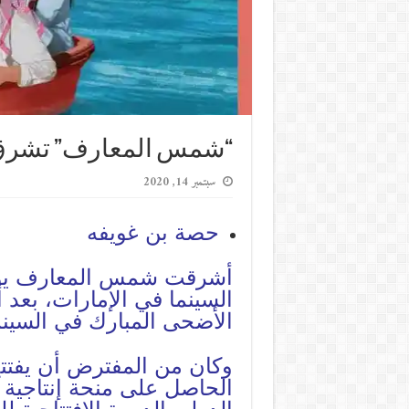
“شمس المعارف” تشرق س
سبتمبر 14, 2020
حصة بن غويفه
السينما في الإمارات، بعد 
الأضحى المبارك في السينم
وكان من المفترض أن يفتت
الحاصل على منحة إنتاجية 