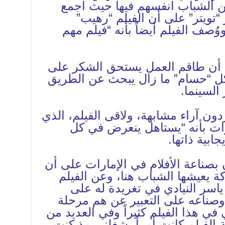
ن الشباب أنفسهم فيها حيث أجمع
“تويتر” على أن الفيلم “رهيب”
ف الفيلم أيضاً بأنه “فيلم مهم
 أن طاقم العمل يستحق الشكر على
ل “حسام” ما زال يبحث عن الطريق
 السينما.
ون آراء مشابهة، ولاقى الفيلم، الذي
ات بأنه “يستاهل ينعرض في كل
جابية ذاتها.
بصناعة الأفلام في الإمارات على أن
ة يعيشها الشباب هنا، وعن الفيلم
 ياسر النيادي في تغريدة له على
 وصناعه على التعبير عن هم مرحلة
 هذا الفيلم كثيراً وفي العديد من
الفيلم كانت أمراً يشغلني مذ كنت