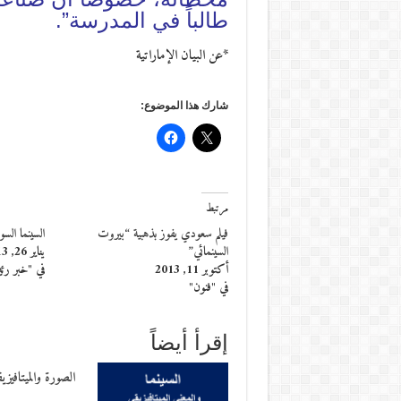
طالباً في المدرسة”.
*عن البيان الإماراتية
شارك هذا الموضوع:
مرتبط
فيلم سعودي يفوز بذهبية “بيروت
السينما الس
السينمائي”
يناير 26, 2013
أكتوبر 11, 2013
في "خبر رئ
في "فنون"
إقرأ أيضاً
الصورة والميتافيزيق