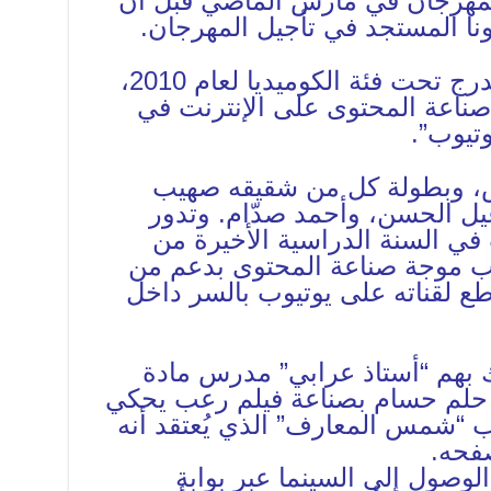
 للمهرجان في مارس الماضي قبل أن
ا المستجد في تأجيل المهرجان.
تعود أحداث الفيلم الذي يندرج تحت فئة الكوميديا لعام 2010،
 صناعة المحتوى على الإنترنت في
تيوب”.
، وبطولة كل من شقيقه صهيب
يل الحسن، وأحمد صدّام. وتدور
ي السنة الدراسية الأخيرة من
ركب موجة صناعة المحتوى بدعم من
طع لقناته على يوتيوب بالسر داخل
 بهم “أستاذ عرابي” مدرس مادة
يق حلم حسام بصناعة فيلم رعب يحكي
 “شمس المعارف” الذي يُعتقد أنه
فحه.
وصول إلى السينما عبر بوابة