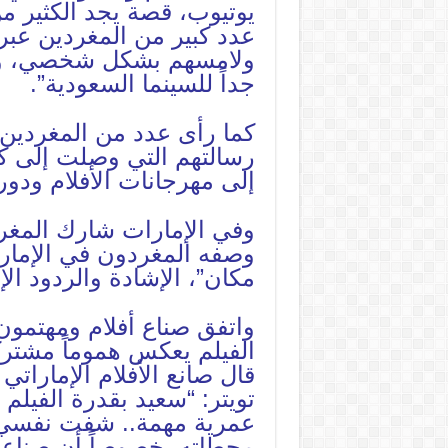
يوتيوب، قصة يجد الكثير م
عدد كبير من المغردين عبر 
ولامسهم بشكل شخصي، ووُص
جداً للسينما السعودية”.
كما رأى عدد من المغردين
رسالتهم التي وصلت إلى ك
إلى مهرجانات الأفلام ودور
وفي الإمارات شارك المغرد
وصفه المغردون في الإمار
مكان”، الإشادة والردود الإي
واتفق صناع أفلام ومهتمون 
الفيلم يعكس هموماً مشترك
قال صانع الأفلام الإماراتي
تويتر: “سعيد بقدرة الفيلم
عمرية مهمة.. شفت نفسي في
محطاته، خصوصاً أن صناعة 