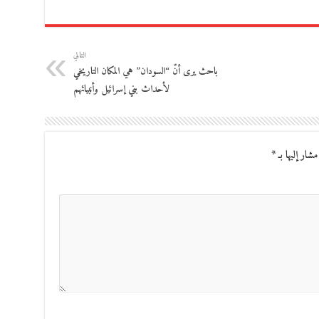
التالي
باحث يرى أنّ “السودان” هي المكان التاريخي
لأحداث بني إسرائيل وأنبيائهم
مشار إليها بـ
*