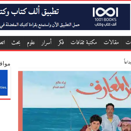
ات
مقالات
مكتبة ثقافات
فكر
أسرار
علوم
بحث
اتص
اعاً
مواق