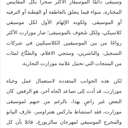
وسیبقى دائمًا الموسیقار الأكثر سحراً بكل المقاييس
المختارة، سواء فيما يتعلق بالعاطفة أو الفِطنة أو الترفيه
أو الموسيقى. ولكونه الإلهام الأول لكل موسيقي
كلاسيكي، ولكل شَغوف بالموسيقى؛ صار موزارت الأكثر
رواجًا من بین الموسیقیین الكلاسیكیین في شركات
التسجیل، والناشرین، ومنتجي الافلام، والصُنَّاع لمئات
من المنتجات التي تحمل علامة موزارت التجارية.
لكن هذه الجوانب المتعددة لاستعمال عمل وحياة
موزارت، قد أدت إلى تصاعد اتّجاه آخر، هو الرفض. كان
البعض غير راضٍ بهذا، بالرغم من حبهم لموسيقى
موزارت، فقد استشاط ماركس هنتراوسر، عازف البيانو
والمخرج الموسيقي لمهرجان سالزبورغ، قائلا بأن كل