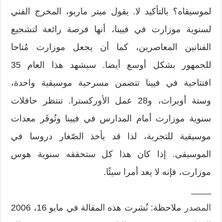
لموسيقاه؟ بالتأكيد لا. يقول ميتر ماربو، المخرج الفني
لسنوية موزارت في فيينا، أنها فرصة رائعة لتشجيع
الفنانين المعاصرين، كما أن يجعل موزارت مُتاحا
للجمهور بشكل أوسع أيضا. سيشهد هذا العام 35
افتتاحية في فيينا تتضمن مسرحية موسيقية واحدة،
وستة أوبرات، و28 عمل الأوركسترا. تنتظر حافلات
سنوية موزارت أمام المدارس في فيينا وتُوفَر معدات
موسيقية للتجربة، لذا قد يأخذ الصّغار دروسا في
الموسيقى. إذا كان هذا كل ستحققه سنوية هوس
موزارت، فإنه لا يعد أمرا سيئًا.
____
المصدر
ملاحظة: نُشرت هذه المقالة في مايو 16، 2006