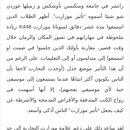
راتشر في جامعة وسكنسن بأوشكش و زميلھا غوردن
شو شيئا أسموه “تأثير موزارت”. أظهر الطلاب الذين
استمعوا مدة عشر دقائق لسوناتا موزارت K448 زيادة
ملحوظة في مهاراتهم في تصور المكان والزمان خلال
وقت قصیر، مقارنة بأولئك الذین جلسوا في صمت او
استمعوا إلى مندلسون أو إلى التعليمات. على الرغم من
أن هذا التأثير موضع جدل (أوجدت التجارب لاحقا بأن
الناس یكونون أكثر انتباهًا عندما يستمعون إلى موسيقى
حية لأي موسيقي يعجبهم)، إلا أنها أسهمت في
رواج الكتب المتدفقة والأقراص المدمجة والأشرطة عن
كيف يجعل “تأثير موزارت” الناس أذكى وأسعد.
لقد ساعد ذلك على دعم علامة موزارت التجارية إلى حد