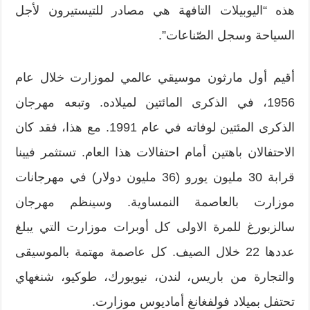
هذه “اليوبيلات التافهة هي مصادر للتيستيرون لأجل
السياحة وسجل الصّناعات”.
أقيم أول مارثون موسيقي عالمي لموزارت خلال عام
1956، في الذكرى المائتين لميلاده. وتبعه مهرجان
الذكرى المئتين لوفاته في عام 1991. مع ھذا، فقد كان
الاحتفالان باهتين أمام احتفالات ھذا العام. تستثمر فيينا
قرابة 30 مليون يورو (36 مليون دولار) في مهرجانات
موزارت بالعاصمة النمساوية. وسينظم مهرجان
سالزبورغ للمرة الاولى كل أوبرات موزارت التي يبلغ
عددها 22 خلال الصیف. كل عاصمة مهتمة بالموسيقى
والتجارة من باريس، لندن، نيويورك، طوكيو، شنغهاي
تحتفل بميلاد فولفغانغ أماديوس موزارت.