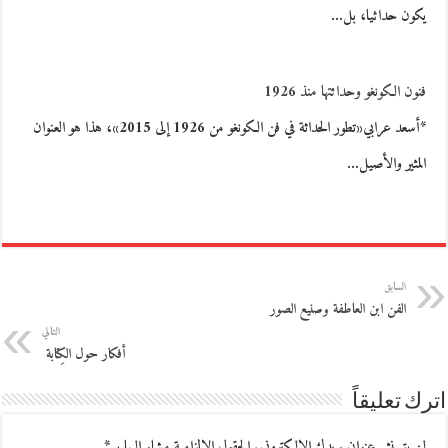
يكون حداثيا، بل…
فنون الكونغو وحداثتها منذ 1926
*أسعد عرابي«تطور الحداثة في فن الكونغو من 1926 إلى 2015»، هذا هو العنوان
المثير والأصيل…
السابق
الفن ابن العاطفة وصنيع الصور
التالي
أفكار حول الكِتابة‮ ‬
اترك تعليقاً
لن يتم نشر عنوان بريدك الإلكتروني.
الحقول الإلزامية مشار إليها بـ
*