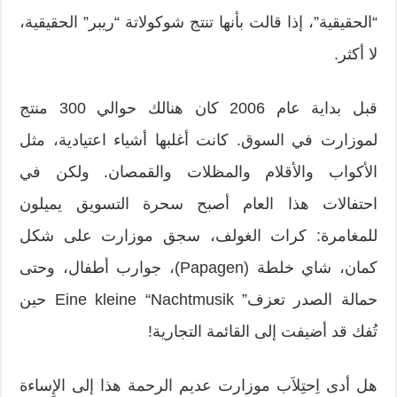
“الحقيقية”، إذا قالت بأنها تنتج شوكولاتة “ریبر” الحقيقية،
لا أكثر.
قبل بدایة عام 2006 كان هنالك حوالي 300 منتج
لموزارت في السوق. كانت أغلبها أشياء اعتيادية، مثل
الأكواب والأقلام والمظلات والقمصان. ولكن في
احتفالات هذا العام أصبح سحرة التسويق يميلون
للمغامرة: كرات الغولف، سجق موزارت على شكل
كمان، شاي خلطة (Papagen)، جوارب أطفال، وحتى
حمالة الصدر تعزف” Eine kleine “Nachtmusik حين
تُفك قد أضيفت إلى القائمة التجارية!
هل أدى اِحتِلاَب موزارت عديم الرحمة هذا إلى الإِساءة