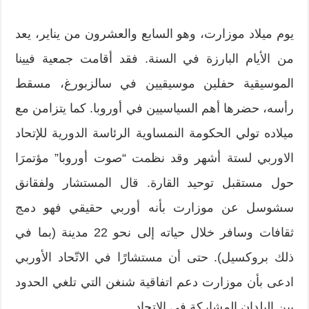
يوم ميلاد موزارت، وهو السابع والعشرون من يناير، يعد
من الأيام البارزة في السنة. فقد أقامت جمعية فيينا
الموسيقية حفلين موسيقيين في سالزبورغ، مسقط
رأسه، حضرها أهم السياسيين في أوروبا. كما یتزامن مع
میلاده تولي الحكومة النمساویة الرئاسة الدوریة للإتحاد
الاوربي لستة أشھر وقد نظمت “صوت أوروبا” مؤتمرَا
حول مستقبل توحيد القارة. قال المستشار ولفقانق
سشوسل عن موزارت بأنه أوربي حقيقي فهو دمج
ثقافات وسافر خلال حياته إلى نحو 22 مدينة (بما في
ذلك بروكسيل). حتى أن مستشارًا في الاتّحاد الأوربي
ادعى بأن موزارت دعم اتفاقية شنغن التي تلغي الحدود
بین البلدان المشاركة في الاتحاد.