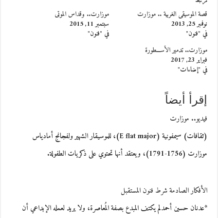
مرتبط
قصة الموسيقى الغربية .. موزارت
موزارت.. وقداس الموتى
نوفمبر 25, 2013
سبتمبر 11, 2015
في "فنون"
في "فنون"
موزارت.. تدمير الأســـطورة
فبراير 23, 2017
في "إضاءات"
إقرأ أيضاً
فيديو.. موزارت
(ثقافات) سيمفونية (E flat major)، للموسيقار الشهير ولفجانج أمادياس
موزارت (1756-1791)، ويعتقد أنها تحتوي على ذكريات الطفولة.
الأفكار الصادمة شرط فنون المستقبل
*عدنان حسين أحمدلم يكتف المبدع بصفة المُعاصرة، ولا يريد لعمله الإبداعي أن