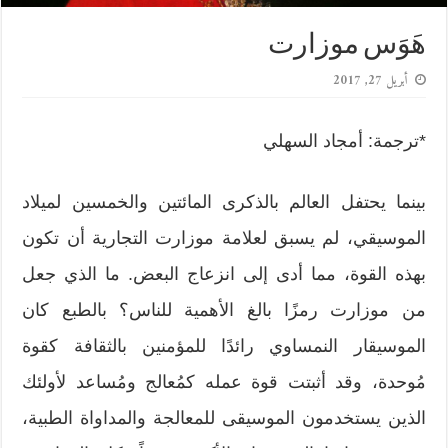
ھَوَس موزارت
أبريل 27, 2017
*ترجمة: أمجاد السهلي
بینما یحتفل العالم بالذكرى المائتين والخمسين لميلاد
الموسيقي، لم يسبق لعلامة موزارت التجارية أن تكون
بهذه القوة، مما أدى إلى انزعاج البعض. ما الذي جعل
من موزارت رمزًا بالغ الأهمية للناس؟ بالطبع كان
الموسیقار النمساوي رائدًا للمؤمنين بالثقافة كقوة
مُوحدة، وقد أثبتت قوة عمله كمُعالج ومُساعد لأولئك
الذین یستخدمون الموسيقى للمعالجة والمداواة الطبية،