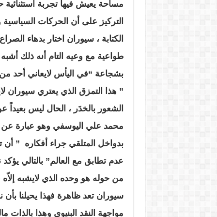
مساحة يعيش فيها تجربة استثنائية ح
التركيز على أن الحركات السياسية و
الكتابة ، سيوران اختار بدهاء الصرا
طواعية مع وعيه التام أنه ذلك أشبه
بشجاعة “في اليأس لايعاني أحد من ا
” هذا التمزق الذي يعتري سيوران ل
الشعور بالخدَر ، الحال ليس بعيداً 
محمد علي اليوسفي وهو عبارة عن ش
بدواخل المتلقي جراء أفكاره ” أن تتأ
عدم تطابق مع العالم” بالتالي يؤكد
من حوله هو وحده الذي لايشبه إلاّه ، 
سيوران تعد ظاهرة فهذا يحيلنا بأن 
مواجهة النقد البنيوي وهذا بالذات 