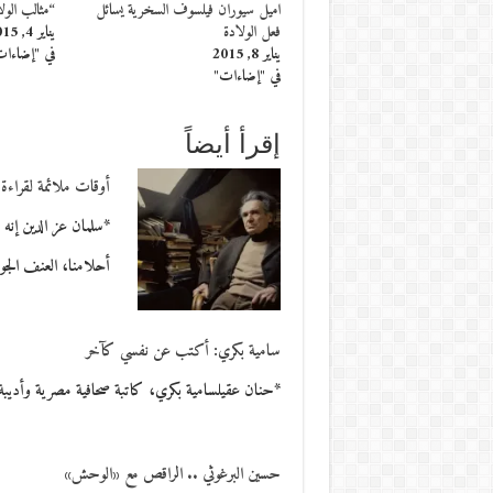
اميل سيوران فيلسوف السخرية يسائل
“مثالب الول
فعل الولادة
يناير 4, 2015
يناير 8, 2015
في "إضاءا
في "إضاءات"
إقرأ أيضاً
أوقات ملائمة لقراءة
*سلمان عز الدين إنه 
أحلامنا، العنف الجو
سامية بكري: أكتب عن نفسي كآخر
*حنان عقيلسامية بكري، كاتبة صحافية مصرية وأديبة، صدر لها في العا
حسين البرغوثي .. الراقص مع «الوحش»