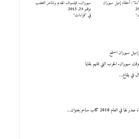
ادة”: أحقاد إميل سيوران
سيوران.. فيلسوف الهدم وشاعر الغضب
نوفمبر 25, 2013
ت"
في "قراءات"
 إميل سيوران استمع
وقت سيوران. الحرب التي تلتهم بقايا
ال في بقاع…
م 2010 كتاب ساخر بعنوان…