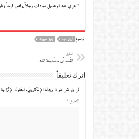
* عزمي عبد الوهابهل صادفت رجلاً يرقص فرحاً وطرب
الوسوم
أروى المهنا
إميل سيوران
السابق
القُــــدسُ ..مـَـديــنة اللــه
اترك تعليقاً
لن يتم نشر عنوان بريدك الإلكتروني.
الحقول الإلزامية 
التعليق
*