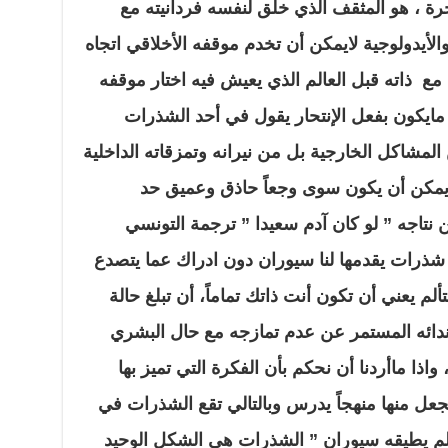
رة ، هو المثقف الذي خلق لنفسه فردانيته مع
الأيدولوجية لايمكن أن تخدم موقفه الأخلاقي اتجاه
ع مع ذاته قبل العالم الذي يعيش فيه اختار موقفه
 مايكون بفعل الإنتحار يقول في أحد الشذرات
لمشاكل الخارجية بل من نيرانه وتمزقاته الداخلية
ايمكن أن يكون سوى وجعاً حاذق وعميق حد
عن نتاجه ” لو كان آدم سعيدا ” ترجمة التونسي
ذرات يقدمها لنا سيوران دون ادراك عما يتصدع
لم يعني أن تكون أنت ذاتك تماماً، أن تبلغ حالة
 ندائه المستمر عن عدم تمازجه مع حال البشري
واذا ماأردنا أن نحكم بأن الفكرة التي تميز بها
نجعل منها منهجاً يدرس وبالتالي تقع الشذرات في
مالم يطيقه سيوران ” الشذرات هي الشكل الوحيد