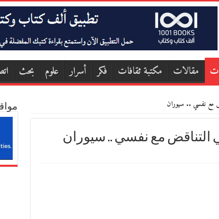
ات
مقالات
مكتبة ثقافات
فكر
أسرار
علوم
بحث
اتص
ض مع نفسي .. سيوران
مواق
 التناقض مع نفسي .. سيوران