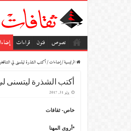
نصوص
فنون
قراءات
إضاء
الرئيسية
/
إضاءات
/
أكتب الشذرة ليتسنى لي التناق
أكتب الشذرة ليتسنى لي
يوليو 31, 2017
خاص- ثقافات
*أروى المهنا