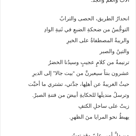
انحدارُ الطريق، الحصى والترابُ
التوجُّسُ من ضحكةِ الضبعِ في ثَنيةِ الوادِ
والريبةُ المصطفاةُ على الخيرِ
والتينُ والصبر
ترنيمةٌ من كلامٍ عجيبٍ وسيدُنا الخضرُ
عشرون بنتاً سيعبرنَّ من “بيت جالا” إلى الديرِ
حيثُ الغريبةُ عن أهلِها، جدَّتي، تشتري ما أحبَّت
وترسلُ منديلَها للحكايةِ أبيضَ من فتنةِ الصبرْ.
زيتٌ على ساحلِ الكتفِ
يهبطُ نحو المرايا منَ الظهرِ.
من دلَّ أمي عليّ وقد تهتُ