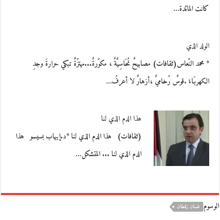
كانت المائدة…
الولد الذي
* محمد النّعاس(ثقافات) مصابيحٌ نُحَاسِيَّةٌ ، مكوّرةٌ...مهتزّةٌ تبكي حرارةَ وجدِ
الكهربَاءْ .قوسٌ رُخاميٌ ،أزهارٌ لا أعرفُ…
هذا الدم الذي لنا
(ثقافات) هذا الدم الذي لنا *د.إيهاب بسيسو هذا
الدم الذي لنا ... المتشكل…
الوسوم
غسان زقطان