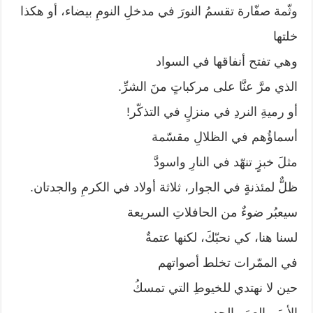
وثّمة صفّارة تقسمُ النورَ في مدخلِ النومِ بيضاء، أو هكذا
خلتها
وهي تفتح أنفاقها في السواد
الذي مرَّ عنَّا على مركباتٍ منَ الشرِّ.
أو رميةِ النردِ في منزلٍ في التذكّر!
أسماؤُهم في الظلالِ مقسّمة
مثلَ خبزٍ تنهّد في النارِ واسودَّ
ظلٌّ لمئذنةٍ في الجوار، ثلاثة أولاد في الكرمِ والجدتان.
سيعبُر ضوءٌ من الحافلاتِ السريعة
لسنا هنا، كي نحبّكَ، لكنها عتمةٌ
في الممّرات تخلط أصواتهم
حين لا نهتدي للخيوطِ التي تمسكُ
الأبَ والعمَ والجد.