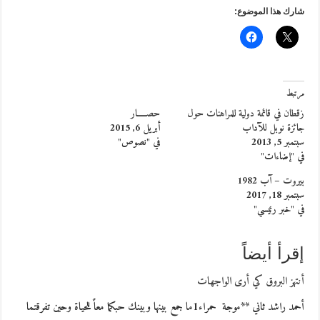
شارك هذا الموضوع:
مرتبط
زقطان في قائمة دولية للمراهنات حول
حصـــــار
جائزة نوبل للآداب
أبريل 6, 2015
سبتمبر 5, 2013
في "نصوص"
في "إضاءات"
بيروت – آب 1982
سبتمبر 18, 2017
في "خبر رئيسي"
إقرأ أيضاً
أنتهز البروق كي أرى الواجهات
أحمد راشد ثاني **موجة حمراء1ما جمع بينها وبينك حبكما معاً للحياة وحين تفرقتما