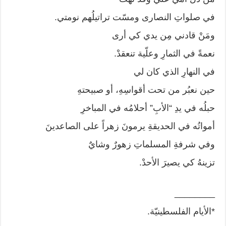
في صلواتِ النصارى ومسّت تراتيلُهم نومتي.
ومَنْ قادني مِن يدي كي أرى
نعمةً في الثمارِ وعلّية تنعقدْ.
في النهارِ الذي كان لي
حين نعبُر من تحت أقواسِهِ، أو صبيحتهِ
حبلُه في يدِ “الأبِ” أحلامُه في المباخرِ
أمواتُه في الحديقةِ يرمونَ زهراً على الصاعدينَ
وفي شرفةِ المسلماتِ زهورٌ وشايٌ
تزينهُ كي يصيرَ الأحدْ.
________
*الأيام الفلسطينيّة.