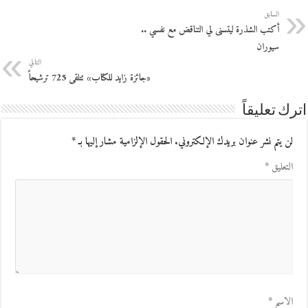
السابق
أكتب الشذرة ليتسنى لي التناقض مع نفسي ..
سيوران
التالي
«جائزة زايد للكتاب» تتلقى 725 ترشيحاً
اترك تعليقاً
لن يتم نشر عنوان بريدك الإلكتروني.
الحقول الإلزامية مشار إليها بـ
*
التعليق
*
الاسم
*