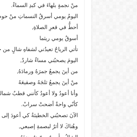
منْ نجمةٍ بلهاءَ في كبدِ السماءْ.
اليومُ يومي أسرقُ النسماتِ منْ حوض
أحطُّ في قعرِ الصلاةِ,
أسوقُ يومي ريثما
تأتي الرياحُ تعيدُني لشفاهِ شالٍ من ح
اليومَ يصحبُني مساءٌ شاردٌ,
من أينَ يجمعُ جمرَهُ ورمادَهُ,
منْ أينَ يجمعُ ثلجَهُ وصقيعَهُ
وأنا أعودُ ولا أعودُ كأنني قطبٌ شماليّ
كأنّي واحةٌ أضحتْ سرابْ.
الآنَ تصحبُني الخطيئةُ كي أعودَ إلى ه
وهُناكَ لا أثرٌ لبصمةِ إصبعي,