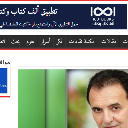
ات
مقالات
مكتبة ثقافات
فكر
أسرار
علوم
بحث
اتص
مواق