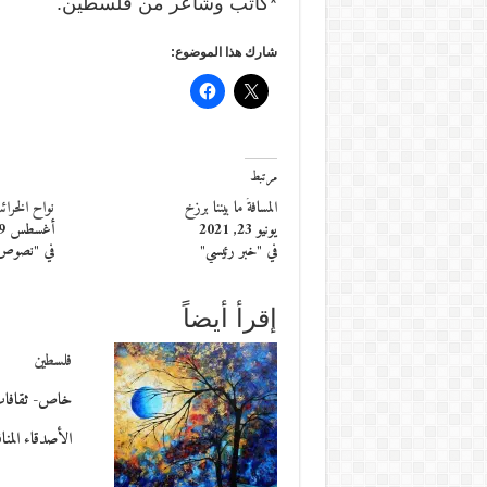
*كاتب وشاعر من فلسطين.
شارك هذا الموضوع:
مرتبط
المسافةُ ما بيننا برزخ
نواح الخرائ
يونيو 23, 2021
أغسطس 19, 2013
في "خبر رئيسي"
في "نصوص
إقرأ أيضاً
فلسطين
خاص- ثقافات *ط
الأصدقاء المنا