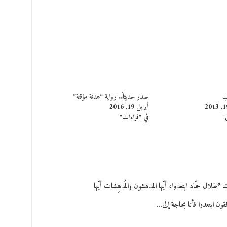
ب
صدر حديثاً.. رواية “هدنة مؤقتة”
أبريل 19, 2016
"
في "قراءات"
لال حمّاد ابتعدوا، أيّها المدهشون والمُدهِشات أيّها
فقون ابتعدوا فأنا بحاجة إلى…