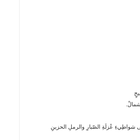
حٍ
شمالْ.
ى شواطِيءِ عُزلَةِ الصّبارِ والرملِ الحزينِ