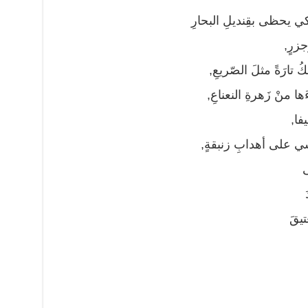
 كي يحظى بقِنديلِ البحارِ
جزرٍ,
تارَةً مثلَ الصّريعِ,
ا منْ زَهرةِ النعناعِ,
فا,
اسي على أهدابِ زنبقةٍ,
ى
تيقَ