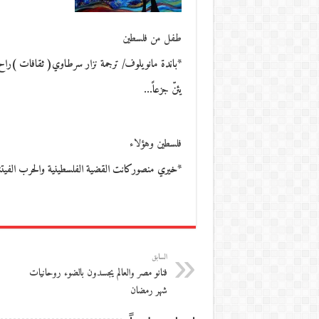
طفل من فلسطين
*باندة مانويلوف/ ترجمة نزار سرطاوي( ثقافات )راح 
يئنّ جزعاً…
فلسطين وهؤلاء
*خيري منصوركانت القضية الفلسطينية والحرب الفيتنامي
السابق
فنانو مصر والعالم يجسدون بالضوء روحانيات
شهر رمضان