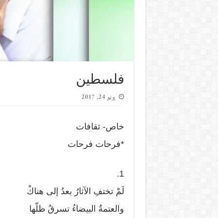
فلسطين
يونيو 24, 2017
خاص- ثقافات
*فرحات فرحات
1.
لَمْ تختفِ الآثارُ بعدُ إلى هناكْ
والعتمةُ البيضاءُ تسرقُ ظلّها