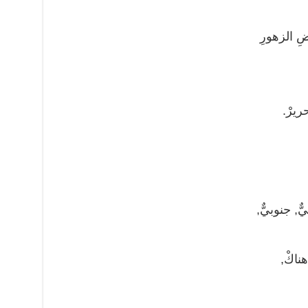
ِ الزهورِ
ريرْ.
ٌ, جنوبيٌّ,
ناكْ,