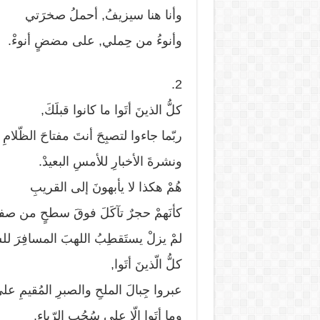
وأنا هنا سيزيفُ, أحملُ صخرَتي
وأنوءُ من حِملي, على مضضٍ أنوءْ.
2.
كلُّ الذينَ أتَوا ما كانوا قبلَكَ,
ربّما جاءوا لتصبِحَ أنتَ مفتاحَ الظّلامِ
ونشرةَ الأخبارِ للأمسِ البعيدْ.
هُمْ هكذا لا يأبهونَ إلى القريبِ
كأنَهمْ حجرٌ تآكَلَ فوقَ سطحٍ من صفي
لمْ يزلْ يستَقطِبُ اللهبَ المسافِرَ لل
كلُّ الّذينَ أتَوا,
عبروا جِبالَ الملحِ والصبرِ المُقيمِ عل
وما أتَوا إلّا على سُحُبِ الرّياءِ,