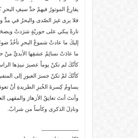
يقارِعُ الموتورُ فيهمْ حدَّ سيفِ البحرِ
فلا يرى غيرَ الصّدى والبحرُ في مدٍّ و
تارةً يبكي على حوريّةٍ شرَدتْ ويضحَكُ 
إليكَ ما عادتْ شموعُ البحرِ تأخُذُ ضوءَه
ما عادَتْ نسائِمُ عشقِها الأبديِّ منْ حي
كأنّكَ لم تكنْ يوماً عصيرَ نبيذِها الر
كأنّكَ لمْ تكنْ جسرَ العبورِ إلى المنف
يساوِمُ كِسرةَ الخُبزِ الطريدةِ أنْ تعودَ
وأنتَ أنتَ تعانِقُ الأزهارَ والمقهى الع
ونادِلَ الذكرى وكأساً من شرابْ.
____________