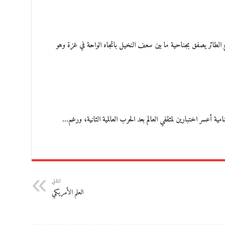
الطائر يصفق بجناحية ما بين سعف النخيل باتجاه الواحة في غزة وهو
ة أعسر اختبارين لمثقفي العالم بعد الحرب العالمية الثانية، ورغم…
التالي
العلم الأمريكي