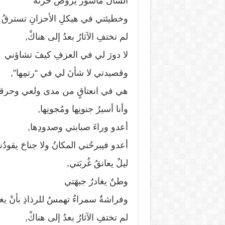
الشالُ مأسورٌ يروّضُ حزنَهُ
وخطيئتي في هيكلِ الأحزانِ تسترقُ ا
لم تختفِ الآثارُ بعدُ إلى هناكْ,
لا دورَ لي في العزفِ كيفَ تشاؤني
وقصيدتي لا شأنَ لي في “رتمِها”,
هي في انعتاقٍ من مدى ولعي وحرقةِ
وأنا أسيرُ جنونِها ومُجونِها,
أعدو وراءَ صبابتي وصدودِها,
أعدو فيبرحُني المكانُ ولا جناحَ يقودُن
ليلٌ يعانقُ غُربَتي,
وطنٌ يغادرُ جبهَتي
وفراشةٌ سمراءُ تهمسُ للرذاذِ بأنْ يغ
لم تختفِ الآثارُ بعدُ إلى هناكْ,