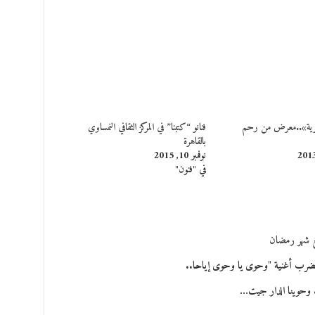
حرية»..معرض من رحم
فنانو “كتبنا” في المركز الثقافي النمساوي
بالقاهرة
نوفمبر 10, 2015
في "فنون"
ع شهر رمضان
 تضرب أغنية "وحوى يا وحوى إياحا..
 وحوينا الدار جيت…