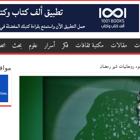
ات
مقالات
مكتبة ثقافات
فكر
أسرار
علوم
بحث
اتص
لضوء روحانيات شهر رمضان
مواق