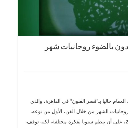
دون بالضوء روحانيات شهر
لمقام حاليا بـ”قصر الفنون” في القاهرة، والذي
حانيات الشهر من خلال الفن، الأول من نوعه،
بل سبقه معرض يتيم أقيم عام 2005، على أن ينظم سنويا بفكرة مختلفة، لكنه توقف،