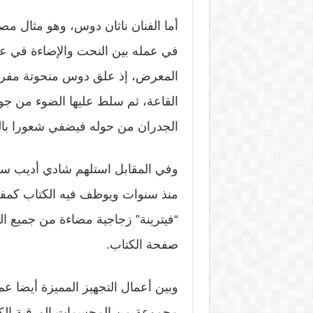
أما الفنان ناثان دوس، وهو مثال م
في عمله بين النحت والإضاءة في عم
المعرض، إذ علق دوس منحوتة مفر
القاعة، ثم سلط عليها الضوء من جو
الجدران من حوله فيضفي شعورا بال
وفي المقابل استلهم شادي أديب سل
منذ سنوات ويوظف فيه الكتاب كمفر
“فيترينة” زجاجية مضاءة من جميع ا
صفحة الكتاب.
وبين أعمال التجهيز المميزة أيضا ع
مجموعة من المجسمات الورقية الكب