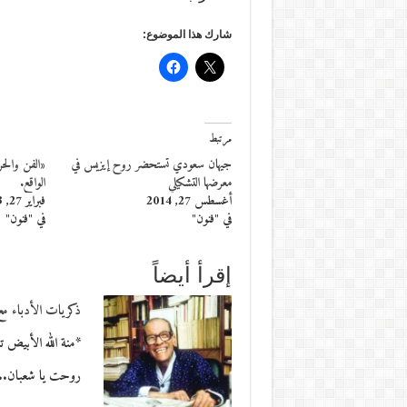
شارك هذا الموضوع:
مرتبط
جيهان سعودي تستحضر روح إيزيس في
«الفن وال
معرضها التشكيلي
الواقع.
أغسطس 27, 2014
فبراير 27, 2013
في "فنون"
في "فنون"
إقرأ أيضاً
ذكريات الأدباء م
*منة الله الأبيض
روحت يا شعبان..