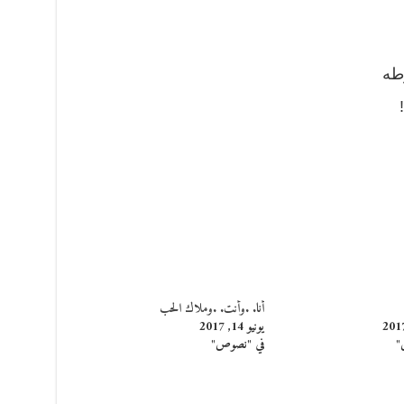
طه
أنا. .وأنت. .وملاك الحب
يونيو 14, 2017
"
في "نصوص"