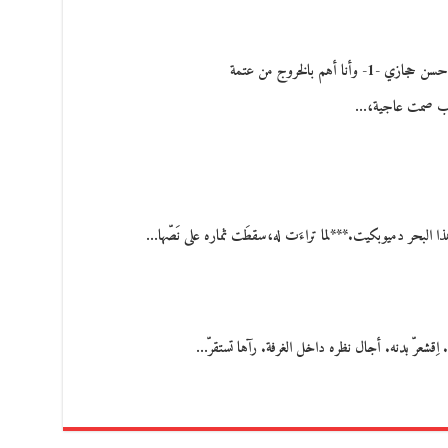
خاص- ثقافات *حسن حجازي -1- وأنا أهم بالخروج من عتمة
نياب صمت عاجية،…
هذا البحر دميوبكيت.***لما تراءَت له،سقطَت ثماره على نَصّها…
ِقشعرّ بدنه. أجال نظره داخل الغرفة. رآها تستقرّ…