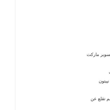
لسوبر ماركت
يبتون
م تقلع عن