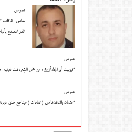
نصوص
القبر المصفح بأ
نصوص
*فيوليت أبو الجلدأزرق، من مخمل الشِعر،قلت لعينيه :
نصوص
*عثمان بالنائلةخاص ( ثقافات )عبثاسمع طنين ذبابة. ا