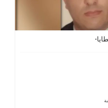
طايا-
نة