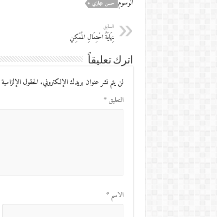
الوسوم
حسن حجازي
السابق
نِهَايَةُ احْتِمَالِ المُمْكِنِ
اترك تعليقاً
لن يتم نشر عنوان بريدك الإلكتروني.
الحقول الإلزامية 
التعليق
*
الاسم
*