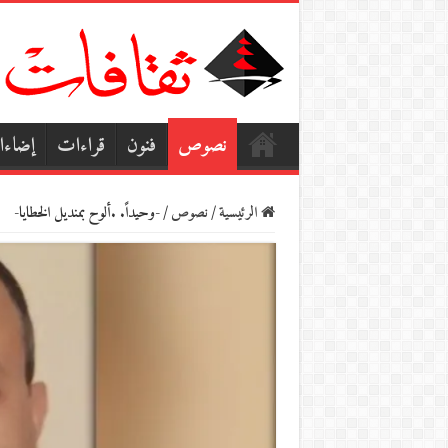
نصوص
فنون
قراءات
إضاء
الرئيسية
/
نصوص
/
-وحيداً. .ألوح بمنديل الخطايا-