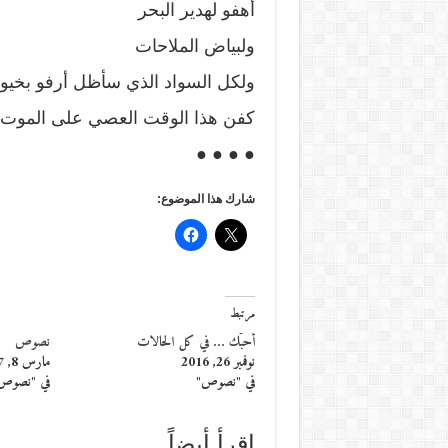
أهفو لهدير البحر
ولبياض الملاحات
ولكل السواد الذي سأظل أرفو بخيو
كفن هذا الوقت العصي على الموت!
● ● ● ●
شارك هذا الموضوع:
مرتبط
أحبّك … في كل الحالات
نصوص
نوفمبر 26, 2016
مارس 8, 2017
في "نصوص"
في "نصوص
إقرأ أيضاً