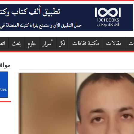
ات
مقالات
مكتبة ثقافات
فكر
أسرار
علوم
بحث
اتص
مواق