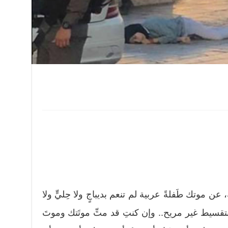
 موتك طَفلةً عربية لم تنعم بديباجٍ ولا حِليٍّ ولا
قسيط غير مريح.. وإن كنتِ قد متِّ موتَتك وموتَ