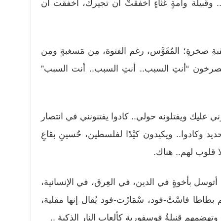
 وقبيلة وأمةٍ غثاءٍ أخفقتْ أن تجيرك، أخفقت أن
رةٍ؛ المُقَوَّس، رغم الفتوة، مِن مَسغبةٍ ومِن
ويصرخون “أنتِ السبب.. أنتِ السبب.. أنت السبب”
ني عليك ويفتلونه حولي.. كادوا يفتنونني في انتصار
د وكادوا.. ويكيدون كيْدًا لفلسطين، حُسينِ بقاعِ
 قلوب لهم.. هناك.
أتوسل بأخوةٍ في الدين، في العِرق، في الإنسانية،
طاطا فاسْتْ-فود، سْمَارْت-فود يُقال إنها مقلية،
وتهضمهم قنبلةٌ فوسفورية كألعاب النار الذكية ..