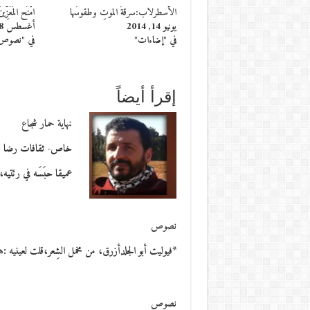
الأسطرلاب:سرقةُ الموتِ وطقوسُها
امْنَح المُعَزِ
يونيو 14, 2014
أغسطس 18, 2013
في "إضاءات"
في "نصوص
إقرأ أيضاً
نهاية حمار شجاع
خاص- ثقافات رضا نازه
عميقا حبَسَه في رئتيه
نصوص
*فيوليت أبو الجلدأزرق، من مخمل الشِعر،قلت لعينيه :
نصوص