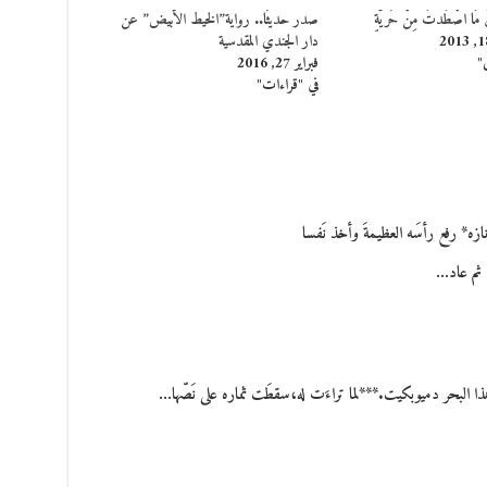
ّينَ مَا اصْطَدتَ مِنْ حُريَّةٍ
صدر حديثًا.. رواية”الخيط الأبيض” عن
دار الجندي المقدسية
"
فبراير 27, 2016
في "قراءات"
* رفع رأسَه العظيمةَ وأخذ نَفسا
، ثم عاد…
هذا البحر دميوبكيت.***لما تراءَت له،سقطَت ثماره على نَصّها…