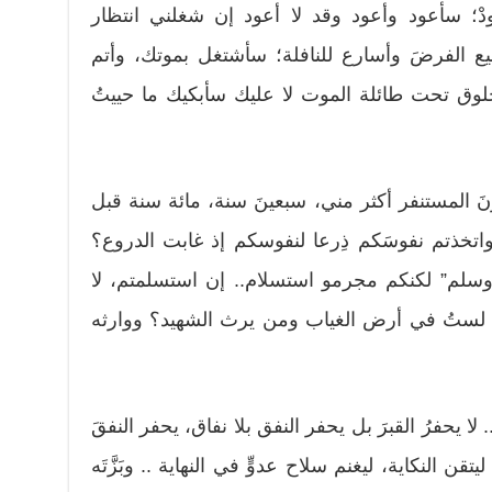
دْ؛ سأعود وأعود وقد لا أعود إن شغلني انتظار
ع الفرضَ وأسارع للنافلة؛ سأشتغل بموتك، وأتم
مخلوق تحت طائلة الموت لا عليك سأبكيك ما حييتُ
َ المستنفر أكثر مني، سبعينَ سنة، مائة سنة قبل
تخذتم نفوسَكم ذِرعا لنفوسكم إذ غابت الدروع؟
لم” لكنكم مجرمو استسلام.. إن استسلمتم، لا
دْ، لستُ في أرض الغياب ومن يرث الشهيد؟ ووارثه
لا يحفرُ القبرَ بل يحفر النفق بلا نفاق، يحفر النفقَ
يتقن النكاية، ليغنم سلاح عدوٍّ في النهاية .. وبَزَّتَه