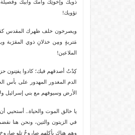
ذويك وإخوتِك وأمك وأبيك وفصيلة..
تؤويك!
ويصرخون خلف ظهرك المقدس كقبةِ صخ
مَتربةٍ ومِن خذلانِ ذوي المقرَبة 
الملاعين!
كِدْتُ أصدقهم فيك؛ كادوا يفتِنون حز
الدم المغدور المهدور على بأس الحدي
الأرض وسيوفهم مع بني إسرائيل ولا
يا خالق الموت والحياة.. أستحيي أن 
في الزيتون والتين، ونحن هنا نقضم ب
وهم هناك يأكلهم صاروخٌ تلو صاروخٍ 