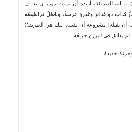
نمَ نيرانَه الصديقة، أريده أن يموت دون أن يعرف
خٌ كذاب ذو غدائر وغدرةٍ عريقةْ، وباطلٌ قراطيسُه
اشَه أن يقتله! مشروعَه أن يقتله.. تلك هي الطريقةْ؛
ثم يعانق في البرزخ حريقَهْ..
زنكَ حقيقةْ..