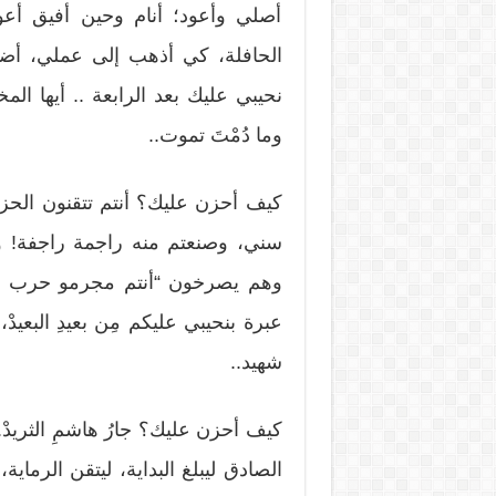
أصلي وأعود؛ أنام وحين أفيق أعو
الحافلة، كي أذهب إلى عملي، أضي
نحيبي عليك بعد الرابعة .. أيها ال
وما دُمْتَ تموت..
كيف أحزن عليك؟ أنتم تتقنون الحزن
سني، وصنعتم منه راجمة راجفة! وا
وهم يصرخون “أنتم مجرمو حرب وس
عبرة بنحيبي عليكم مِن بعيدِ البعي
شهيد..
كيف أحزن عليك؟ جارُ هاشمِ الثريدْ.. 
الصادق ليبلغ البداية، ليتقن الرماية، ل