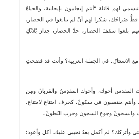
ي لهم قائلة “أنتم إيجابيون بإيجابية، والحياةُ
طُّ صُراخَك، شكرا لهم أنْ لم يبالغوا في الحصار،
هم بلغوا سقفَ الحصار، حدَّ الحصار، جدارَ بْلانْكِ
رة مع الاستتارْ.. في الجملة العربية؟ وأنت قد فضحتِ
لمقدس أخوك، وأخوك المَقدِسُ والقربانُ ومِن
 وأنتم منتصبون في سكونْ، كحرف امتناع لامتناع،
والسجونْ وجوعِ السجون وحرب البُطونْ..
 وأتركك؟ لم أكمل بعدُ نحيبي عليك. آكل وأعود؛