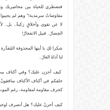
فتضطري للحياة بين محاصِريك وتتبسم
مفاوضاتٌ سرمدية!” وهم لم يجيبوا ق
لا عن تقوى وأخلاقٍ زكيةْ.. بل.. لأن
الحِصارْ.. قبيل الانفجارْ!
شكرا لكِ يا أيتها المحذوفة المُقدَّ
لنا أداةَ العارْ..
كيف أحزن عليك؟ وفي أكناف بيت ا
خلفكم في أكناف الأكناف منافقونْ،
كحرف مقاومة لمقاومة، رغم الموت 
كيف أحزنُ عليك؟ هل أنصرف لوجبتي