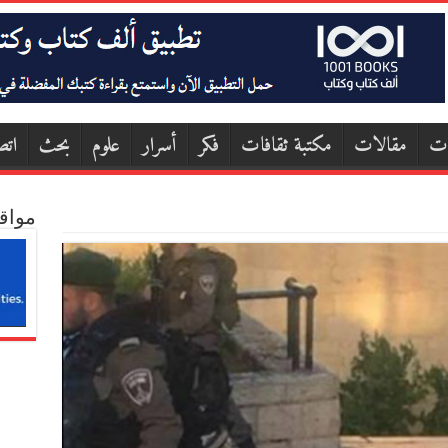
ات
مقالات
مكتبة ثقافات
فكر
أسرار
علوم
بحث
اتص
مواق