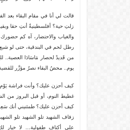
قالت لي أنا في مقام البقاء بعد الفن
زلتِ حية؟ أفلسطينيةٌ أنتِ حقا وبقي
والغياب والاحتضار، آه كم حضورك
رطل لحم في البندقية، حتى لو شبع 
من قَديدْ لحصار مَاسَادَا العصية.. 
يوم.. محضُ البقاء نصرٌ مؤزَّر للقضية
كيف أحزن عليك؟ وأنت فراشة يَوْم و
غطيط النوم، أو قبل البروز من الشر
كيف أحزن عليك؟ طمئنيني أنك سَعِدتِ
زفاف الشهيد تلو الشهيد تلو الشهيد
على أكتاف طفولية… لا خيار لك