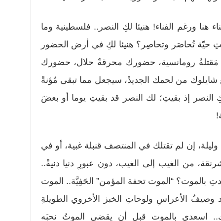
اء هنا ورغم الفناء! هنيئا لكِ النصر.. فلسطينية وما
تِ حيّة تُحاصَر وتحاصِر؟ هنيئا لكِ في أرض الحضور
 مَقتلةٌ رومانسية، حضورك محرقةٌ حلال، حضورك
شايلوك من لحمك الجديدْ، سيجعل مما تبقى مُؤنةً
لكِ النصر إذ بقيتِ؛ لك النصر قد بقيتِ يوما أو بعضَ
!
ليلة، إن لم تقتلك في المنتصف قنبلة غبية، أو في
نقة، من الغيب إلى الغيب، دون عبورِ دنيا دنيةْ..
 بالموت؟ “الموت تحفة المؤمن” الحَفِيَّة.. الموت
 وصيفُ الأعراسِ ولوحاتِ الخبز الأخروي الطويلةِ
.. اسعدي بالموت قبل أن يقضي الموتُ نحبَه