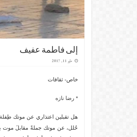
إلى فاطمة عفيف
مايو 11, 2017
خاص- ثقافات
*
رضا نازه
هل تقبلين اعتذاري عن موتك طِفلة، عن
حُلل، عن موتك جملةً مقابلَ موت بت