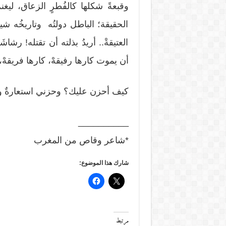
وقبعةً شكلها كالفُطرٍ الزعاق، ليغ
الحقيقة؛ الباطل دولتُه وتاريخُه شي
العتيقةْ.. أريدُ بذلته أن تقتله! رش
أن يموت كارها رفيقهْ، كارها فريقهْ، 
كيف أحزن عليك؟ وحزني استعارةٌ وح
__________
*شاعر وقاص من المغرب
شارك هذا الموضوع:
مرتبط