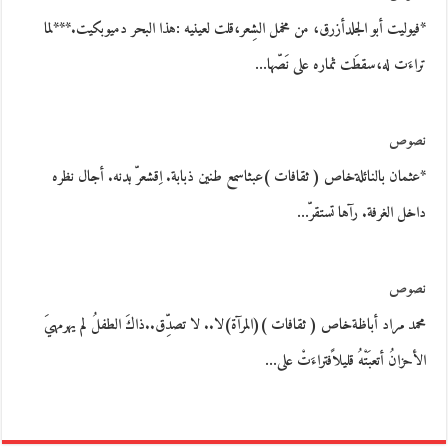
*فيوليت أبو الجلدأزرق، من مخمل الشِعر،قلت لعينيه :هذا البحر دميوبكيت.***لما
تراءَت له،سقطَت ثماره على نَصّها…
نصوص
*عثمان بالنائلةخاص ( ثقافات )عبثاسمع طنين ذبابة. اِقشعرّ بدنه. أجال نظره
داخل الغرفة. رآها تستقرّ…
نصوص
محمد مراد أباظةخاص ( ثقافات )(المرآة)لا.. لا تصدِّق..ذاكَ الطفلُ لم يهرمهيَ
الأحزانُ أتعبَتْهُ قليلاًفتراءَتْ على…