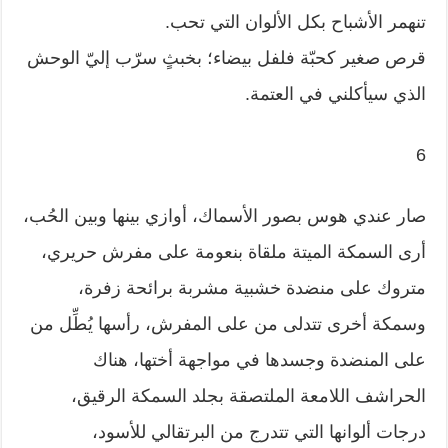
تنهمر الأشباح بكل الألوان التي تحب.
قرص صغير كحبّة فلفل بيضاء؛ بخبثٍ سرّب إليّ الوحش
الذي سيأكلني في العتمة.
6
صار عندي هوس بصور الأسماك، أوازي بينها وبين الحُب،
أرى السمكة الميتة ملقاة بنعومة على مفرش حريري،
متروك على منضدة خشبية مشربة برائحة زفرة،
وسمكة أخرى تتدلى من على المفرش، رأسها يُطِّل من
على المنضدة وجسدها في مواجهة أختها، هناك
الحراشف اللامعة الملتصقة بجلد السمكة الرقيق،
درجات ألوانها التي تتدرج من البرتقالي للأسود،