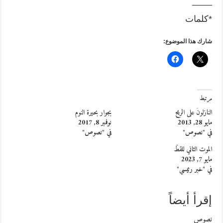
____
*كلمات
شارك هذا الموضوع:
مرتبط
النازلونَ على الريح
بجوار بحيرة النوم
مايو 28, 2013
نوفمبر 8, 2017
في "نصوص"
في "نصوص"
الموت الثاني للقطّ
مايو 7, 2023
في "خبر رئيسي"
إقرأ أيضاً
نصوص