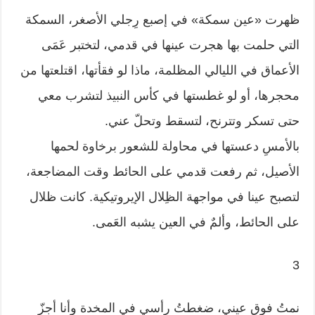
ظهرت «عين سمكة» في إصبع رِجلي الأصغر، السمكة
التي حلمت بها هجرت عينها في قدمي، لتختبر عَمَى
الأعماق في الليالي المظلمة، ماذا لو فقأتها، اقتلعتها من
محجرها، أو لو غطستها في كأس النبيذ لتشرب معي
حتى تسكر وتترنح، لتسقط وتحلّ عني.
بالأمسِ دعستها في محاولة للشعور برخاوة لحمها
الأصيل، ثم رفعت قدمي على الحائط وقت المضاجعة،
لتصبح عينا في مواجهة الظِلال الإيروتيكية. كانت ظلال
على الحائط، وألمٌ في العين يشبه العَمى.
3
نمتُ فوق عيني، ضغطتُ رأسي في المخدة وأنا أجزّ