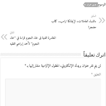
الوسوم
هدى عمران
السابق
«النساء العاملات» لإيفانكا ترامب.. كتاب
مضجر!
التالي
المغامرة الفنية فى غناء النجوم قراءة في “غناء
النجوم” لأحمد إبراهيم الفقيه
اترك تعليقاً
لن يتم نشر عنوان بريدك الإلكتروني.
الحقول الإلزامية مشار إليها بـ
*
التعليق
*