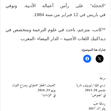
“الحجلة
” على رأس أعماله الأدبية. وتوفي
في
باريس
في 12 فبراير
من سنة 1984.
**كاتب، مترجم، باحث في علوم الترجمة ومتخصص في
ديداكتيك اللغات الأجنبية – الدار البيضاء -المغرب
شارك هذا الموضوع:
مرتبط
ترسيمُ قبلة / ليوبولدو ماريا
‘الصيف الخطر’ همنغواي وصراع الثيران
ديسمبر 30, 2015
يونيو 25, 2016
في "نصوص"
في "قراءات"
رِسَالَةُ حُبٍّ
يناير 17, 2017