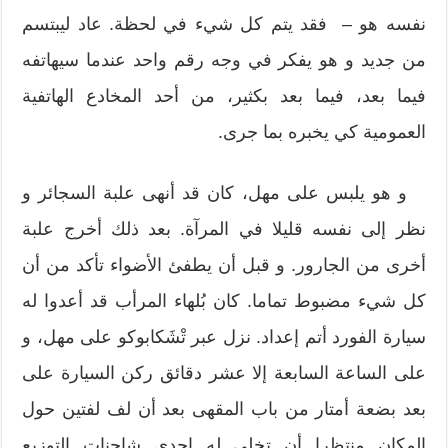
نفسه هو – فقد يتم كل شيء في لحظة. عاد ليبتسم
من جديد و هو يفكر في وجه رقم واحد عندما سيهاتفه
فيما بعد، فيما بعد بكثير، من أحد المخادع الهاتفية
العمومية كي يخبره بما جرى.
و هو يلبس على مهل، كان قد أنهى علبة السجائر و
نظر إلى نفسه قليلا في المرآة. بعد ذلك أخرج علبة
أخرى من الجارور. و قبل أن يطفئ الأضواء تأكد من أن
كل شيء مضبوط تماما. كان بُلهاء المرأب قد أعدوا له
سيارة الفورد أتم إعداد. نزل عبر تْشَكابوكو على مهل، و
على الساعة السابعة إلا عشر دقائق ركن السيارة على
بعد بضعة أمتار من باب المقهى بعد أن لف لفتين حول
المكان منتظرا أن تخلي له إحدى شاحنات التوزيع