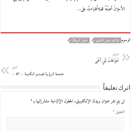
الأحزانُ أتعبَتْهُ قليلاًفتراءَتْ على…
الوسوم
الدكتور لحسن الكيري
خُولْيُو كُورْطَاثَرْ
السابق
اعْتِرَافَاتُ لَيْلٍ أَعْمَى
التالي
عـتـمـة الـرؤيـا لصـنـم الـكتـبـة – 07 –
اترك تعليقاً
لن يتم نشر عنوان بريدك الإلكتروني.
الحقول الإلزامية مشار إليها بـ
*
التعليق
*