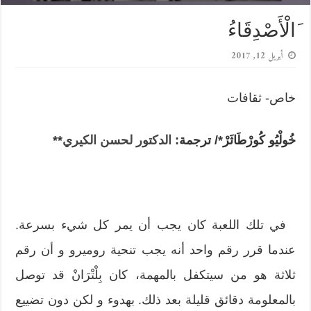
َالْأَصْدِقَاءُ
أبريل 12, 2017
خاص- ثقافات
خُولْيُو كُورْطَاثَرْ*/
ترجمة:
الدكتور لحسن الكيري
**
في تلك اللعبة كان يجب أن يمر كل شيء بسرعة.
عندما قرر رقم واحد أنه يجب تنحية روميرو و أن رقم
ثلاثة هو من سيتكفل بالمهمة، كان بِلْتْرَانْ قد توصل
بالمعلومة دقائق قليلة بعد ذلك. بهدوء و لكن دون تضييع