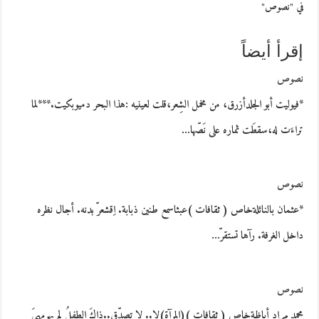
في "نصوص"
إقرأ أيضاً
نصوص
*فيوليت أبو الجلدأزرق، من مخمل الشِعر،قلت لعينيه :هذا البحر دميوبكيت.***لما
تراءَت له،سقطَت ثماره على نَصّها…
نصوص
*عثمان بالنائلةخاص ( ثقافات )عبثاسمع طنين ذبابة. اِقشعرّ بدنه. أجال نظره
داخل الغرفة. رآها تستقرّ…
نصوص
محمد مراد أباظةخاص ( ثقافات )(المرآة)لا.. لا تصدِّق..ذاكَ الطفلُ لم يهرمهيَ