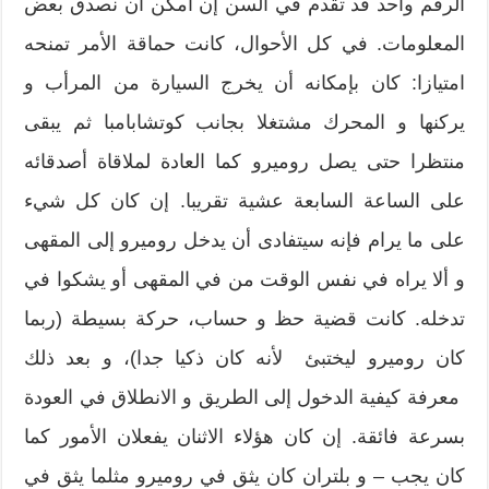
الرقم واحد قد تقدم في السن إن أمكن أن نصدق بعض
المعلومات. في كل الأحوال، كانت حماقة الأمر تمنحه
امتيازا: كان بإمكانه أن يخرج السيارة من المرأب و
يركنها و المحرك مشتغلا بجانب كوتشابامبا ثم يبقى
منتظرا حتى يصل روميرو كما العادة لملاقاة أصدقائه
على الساعة السابعة عشية تقريبا. إن كان كل شيء
على ما يرام فإنه سيتفادى أن يدخل روميرو إلى المقهى
و ألا يراه في نفس الوقت من في المقهى أو يشكوا في
تدخله. كانت قضية حظ و حساب، حركة بسيطة (ربما
كان روميرو ليختبئ لأنه كان ذكيا جدا)، و بعد ذلك
معرفة كيفية الدخول إلى الطريق و الانطلاق في العودة
بسرعة فائقة. إن كان هؤلاء الاثنان يفعلان الأمور كما
كان يجب – و بلتران كان يثق في روميرو مثلما يثق في