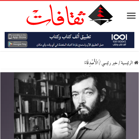
الرئيسية
/
خبر رئيسي
/
َالْأَصْدِقَاءُ