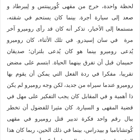
لحظة واحدة، خرج من مقهى كُوريينتس و لِبيرطاد و
صعد إلى سيارة أجرة. بينما كان يستحم في شقته،
مستمعا إلى الأخبار، تذكر أنه كان قد رأى روميرو آخر
مرة في سان إسيدرو. في تلك الأثناء، كان روميرو
يُدعى روميرو بينما هو كان يُدعى بلتران؛ صديقان
حميمان قبل أن تفرق بينهما الحياة. ابتسم على مضض
تقريبا، مفكرا في ردة الفعل التي يمكن أن يقوم بها
روميرو عندما سيراه من جديد، لكن وجه روميرو لم يكن
ذا أهمية و في المقابل كان يجب التفكير على مهل في
قضية المقهى و السيارة. كان مثيرا للفضول أن تخطر
ببال رقم واحد فكرة تدبير قتل روميرو في مقهى
كُوتشابامبا و بييدراس، بينما في ذلك الحين، ربما كان هذا