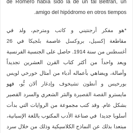
de Romero había sido la de un tal Beltrán, un
amigo del hipó­dromo en otros tiempos.
*هو
مفكر
أرجنتيني
و كاتب
ومترجم
، ولد في
مقاطعة
إكسيل
،
بروكسل
عاصمة
بلجيكا
في
26
أغسطس
من سنة 1914. حاصل على الجنسية الفرنسية
ويعد واحداً من أكثر كتاب القرن العشرين تجديداً
وأصالة، ويضاهي بأعماله أدباء من أمثال
خورخي لويس
بورخيس
و أنطون تشيخوف
وإدغار ألان بُّو
، فهو
مايسترو
القصة القصيرة
والنثر الشعري والسرد القصير
بشكل عام. وقد كتب مجموعة من الروايات التي بدأت
أسلوبا جديدا في صناعة الأدب المكتوب باللغة الإسبانية،
مبتعدا بذلك عن النماذج الكلاسيكية وذلك من خلال سرد