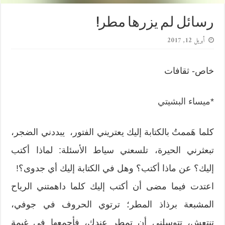
رسائل لم يزرها مطر!
أبريل 12, 2017
خاص- ثقافات
*
ميساء البشيتي
كلما هَممتُ بالكتابة إليك يعتريني الفتور، يبددني الضجر،
تبعثرني الحيرة، تلسعني سياط الأسئلة: لماذا أكتب
إليك؟ عن ماذا أكتب؟ وهل في الكتابة إليك أي جدوى؟!
اعتدت فيما مضى أن أكتب إليك كلما داهمتني الرياح
المشبعة برذاذ المطر؛ ترتوي الحروف في جوفي،
تنتعش، تتوسلني أن تمطر عندك، فأجمعها في غيمة