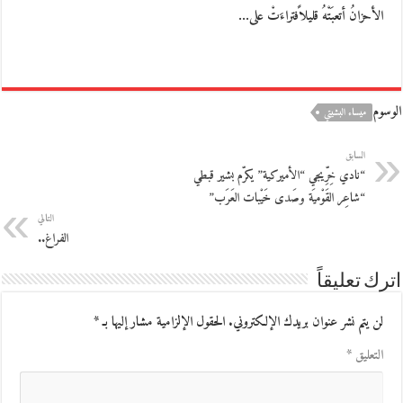
الأحزانُ أتعبَتْهُ قليلاًفتراءَتْ على…
الوسوم
ميساء البشيتي
السابق
“نادي خِرِّيجي “الأميركية” يكرّم بشير قبطي
“شاعِر القَوْميَة وصَدى خَيْبات العَرَب”
التالي
الفراغ..
اترك تعليقاً
لن يتم نشر عنوان بريدك الإلكتروني.
الحقول الإلزامية مشار إليها بـ
*
التعليق
*