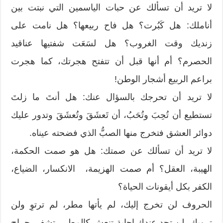
لا تريد أن تسألك عن حبات الياسمين التي نبتت بين
أناملك: هل كَبُرت؟ هل فاح ربيعها؟ هل نامت على
زنديك وقت الغروب؟ هل لسَعَت شفتيها عناقيد
الحصرم؟ أم أنها قبل أن تتفتح هجرتك، كما هجرت
براعم الربيع أشجار الوطن!
لا تريد أن تحرجك بالسؤال عنك: هل أنتَ ما زلتَ
تستطيع أن تُحِبَ وتُحَبُ، أن تَعشَقَ وتُعشَقَ وتدور عليك
دوائر العشق فتخرج منها الصبُّ الذي فضحته عيناه.
لا تريد أن تسألك عن صمتك: هل هو صمت الحكمة،
الهيبة، العقل؟ أم صمت الهزيمة، الانكسار، الضياع،
الكفر بكل أيقونات الحياة؟
الحروف لن تخرج إليك، لم يأتها مطر، لم ترتوِ ولن
ترويك، لن تجد عندك إجابة تنعش كالمطر، تشفي جراح