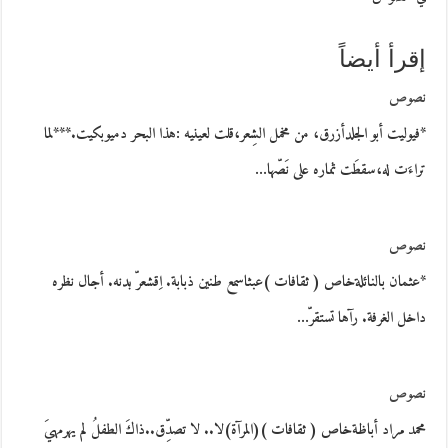
إقرأ أيضاً
نصوص
*فيوليت أبو الجلدأزرق، من مخمل الشِعر،قلت لعينيه :هذا البحر دميوبكيت.***لما
تراءَت له،سقطَت ثماره على نَصّها…
نصوص
*عثمان بالنائلةخاص ( ثقافات )عبثاسمع طنين ذبابة. اِقشعرّ بدنه. أجال نظره
داخل الغرفة. رآها تستقرّ…
نصوص
محمد مراد أباظةخاص ( ثقافات )(المرآة)لا.. لا تصدِّق..ذاكَ الطفلُ لم يهرمهيَ