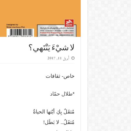
لا شيْءَ يَنْتَهي؟
أبريل 11, 2017
خاص- ثقافات
*
طلال حمّاد
مُثقَلٌ بِكِ أيّتها الحياةُ
مُثقَلٌ.. لا بَطَل!