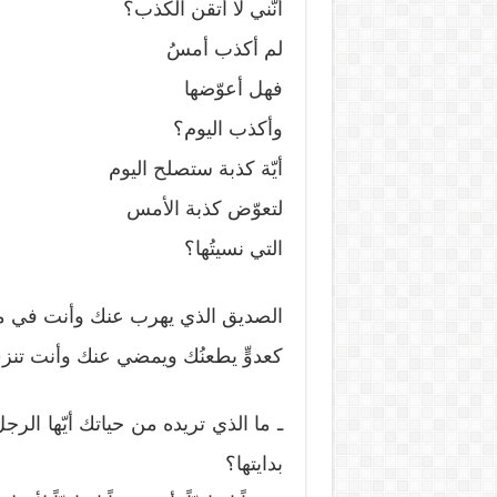
أنّني لا أتقن الكذب؟
لم أكذب أمسُ
فهل أعوّضها
وأكذب اليوم؟
أيّة كذبة ستصلح اليوم
لتعوّض كذبة الأمس
التي نسيتُها؟
الصديق الذي يهرب عنك وأنت في م
كعدوٍّ يطعنُك ويمضي عنك وأنت تن
ـ ما الذي تريده من حياتك أيّها الر
بدايتها؟