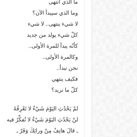
ما الذي انتهى
وما الذي سيبدأ الآن؟
لا شيء ينتهى.. لا شيء
كلّ شيء يولد من جديد
كأنّه يبدأ للمرة الأولى..
وكالمرة الأولى..
نحن نبدأ..
فكيف ينتهي
كلّ ما نريد؟
لمْ يَحْدُثِ اليَوْمَ شَيْءٌ لا تَعْرِفُهُ
لنْ يَحْدُثِ اليَوْمَ شَيْءٌ لا تُفكِّرُ فيه
ـ قالَ هاتِفٌ مِنْ ورائِكَ وَفَرّ ـ