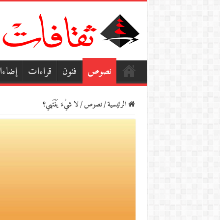
نصوص
فنون
قراءات
إضاء
الرئيسية
/
نصوص
/
لا شيْءَ يَنْتَهي؟