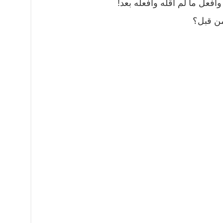
قول وأفعل ما لم أقله وأفعله بعد!
 من قبل؟