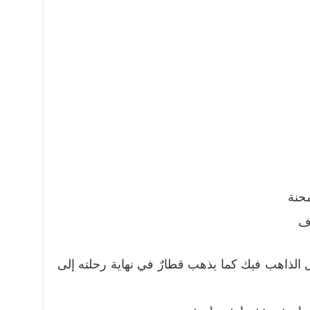
حنة
زف
جل الذاهب فيك كما يذهب قطارٌ في نهاية رحلته إلى