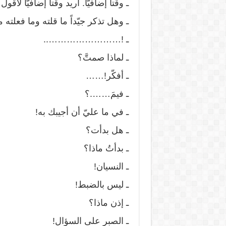
ـ وقتاً إضافيّاً. أريد وقتاً إضافيّاً لأ
ـ وهل تذكر جيّداً ما قلته وما فعلته
ـ !……………………..
ـ لماذا صمتَّ؟
ـ أفكّر!……
ـ فيمَ…….؟
ـ في ما عليّ أن أجيبك به!
ـ هل بدأت؟
ـ بدأتُ ماذا؟
ـ النسيان!
ـ ليس بالضبط!
ـ إذن ماذا؟
ـ الصبر على السؤال!