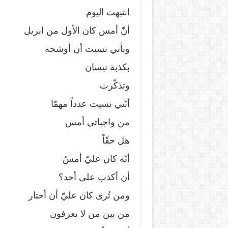
انتبهت اليوم
أنّ أمس كان الأول من ابريل
وبأني نسيت أن أوشحه
بكذبة نيسان
وتذكّرت
أنّني نسيت عدداً مهمّا
من واجباتي أمس
هل حقّاً
أنّه كان عليّ أمسُ
أن أكذب على أحد؟
ومن تُرى كان عليّ أن أختار
من بين من لا يعرفون