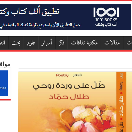
ات
مقالات
مكتبة ثقافات
فكر
أسرار
علوم
بحث
اتص
مواق