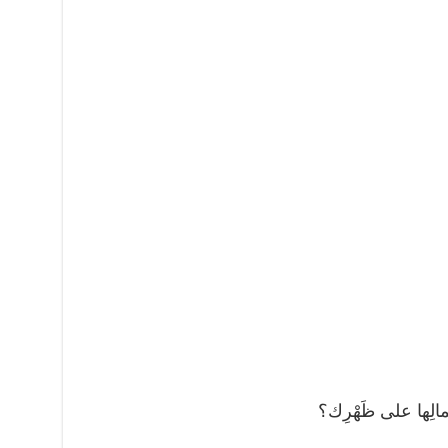
أحمالِها على ظَهْرِك؟