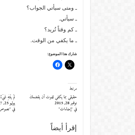
ـ ومتى سيأتي الجواب؟
ـ سيأتي.
ـ كم وقتاً تُريد؟
ـ ما يكفي من الوقت.
شارك هذا الموضوع:
مرتبط
حقيقي بما يكفي للموت أن يقضمكَ
لمْ يَنْتَهِ شَيْ
نوفمبر 28, 2015
يوليو 25, 2017
في "إضاءات"
في "نصوص
إقرأ أيضاً