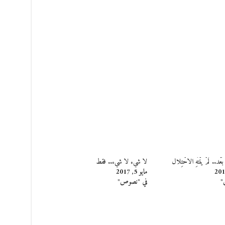
ءٌ بَعْد.. لَمْ يَنْتَهِ الاحْتِلال
لا شيء لا شيء.. فقط
مايو 5, 2017
"
في "نصوص"