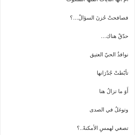
فصافحتْ حُزنَ السؤالْ…؟
حدّقْ هناك…
نوافذُ الحيّ العتيق
تأبّطتْ جُدْرَانها
أَوَ ما تزالُ هنا
وتوغلُ في الصدى
تصغي لهمسِ الأمكنهْ..؟