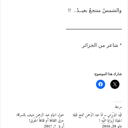
والشمسُ منتجعٌ بعيــدُ.. !!
ـــــــــــــــــــــــــــــــــــــــ
* شاعر من الجزائر
شارك هذا الموضوع:
مرتبط
قَيْدُ الدَّرْسِ .. لَنَا عبد الرَّحمَن تمنحُ قُبلة
حول اتهام عبد الرحمن منيف بالسرقة:
الحياة لِرُوَايَةِ التِّيْهِ !
حرقُ الثقافة أم ثقافةُ الحَرق!
مايو 20, 2016
أبريل 7, 2017