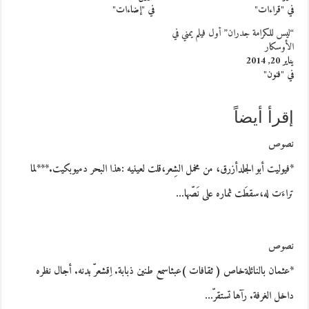
في "قراءات"
في "إضاءات"
“ليس للكرامة جدران” أول فيلم يمني في
الأوسكار
يناير 20, 2014
في "فنون"
إقرأ أيضاً
نصوص
*فيوليت أبو الجلدأزرق، من مخمل الشِعر،قلت لعينيه :هذا البحر دميوبكيت.***لما
تراءَت له،سقطَت ثماره على نَصّها…
نصوص
*عثمان بالنائلةخاص ( ثقافات )عبثاسمع طنين ذبابة. اِقشعرّ بدنه. أجال نظره
داخل الغرفة. رآها تستقرّ…