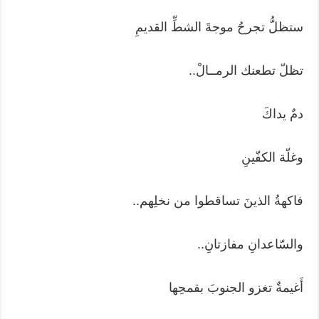
ستظلُّ تجرحُ موجةَ الشطِّ القديمِ
تظلّ تطعنك الرمــالْ..
دمٌ يداكَ
وغلّة الكفّينِ
فاكهةُ الذينَ تساقطوا من نخلِهم..
والسّاعدانِ مفازتانِ..
أَغيمةٌ تغزو الجنوبَ بقمحِها