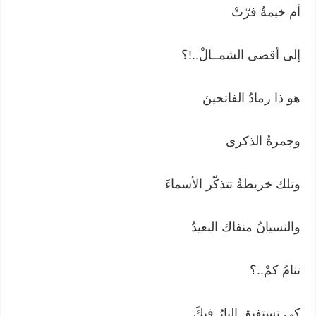
أم خيمةٌ فرّتْ
إلى أقصى الشمــالْ..!؟
هو ذا رمادُ الفاتحينَ
وجمرةُ الذكرى
وتلك خريطةٌ تتذكّر الأسماءَ
والنسيانُ منفاك البعيدُ
تنامُ كمْ..؟
كي تستفيق النارُ فيكَ