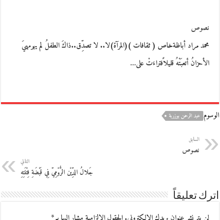
نصوص
محمد مراد أباظةخاص ( ثقافات )(المرآة)لا.. لا تصدِّق..ذاكَ الطفلُ لم يهرمهيَ
الأحزانُ أتعبَتْهُ قليلاًفتراءَتْ على…
الوسوم
عبد الرحمن بوزربة
السابق
نصوص
التالي
جَلالُ الدِّيْن الرُّوْمِيّ فِي قَبْضَةِ فِتْنَتِهِ
اترك تعليقاً
لن يتم نشر عنوان بريدك الإلكتروني.
الحقول الإلزامية مشار إليها بـ
*