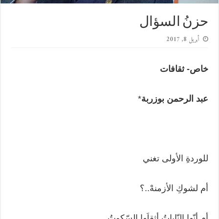
حزنُ السؤال
أبريل 8, 2017
خاص- ثقافات
عبد الرحمن بوزربة
*
للوردةِ الأولى تغني
أم لشوكِ الأزمنهْ..؟
أم أنّها النّاياتُ أثقلَها السّكوتُ