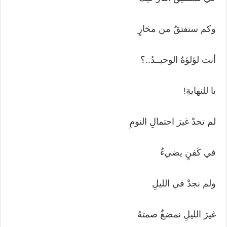
وكم ستفتقُ من محَارٍ
أنت لؤلؤهُ الوحيــدُ..؟
يا للنهايةِ!
لم تجدْ غيرَ احتمالِ النومِ
في كَفنٍ يضيءُ
ولم نجدْ في الليلِ
غيرَ الليلِ نمضغُ صمتهُ