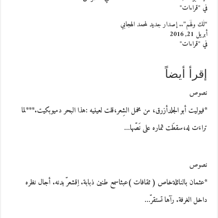
في "قراءات"
“لَك ولَهُم”.. إصدار جديد لمحمد الهجابي
أبريل 21, 2016
في "قراءات"
إقرأ أيضاً
نصوص
*فيوليت أبو الجلدأزرق، من مخمل الشِعر،قلت لعينيه :هذا البحر دميوبكيت.***لما
تراءَت له،سقطَت ثماره على نَصّها…
نصوص
*عثمان بالنائلةخاص ( ثقافات )عبثاسمع طنين ذبابة. اِقشعرّ بدنه. أجال نظره
داخل الغرفة. رآها تستقرّ…