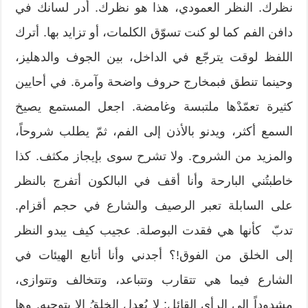
نظرك. النظر العمودي، هذا هو نظرك. أدر لسانك في
دافن الفم كما لو كنت تسوّق الكلمات، أو تزايد بها. أترك
اللفظ لوقت يترجّع في الداخل، بين الجوف والدهليز،
وحينما تنطق فبمخارج حروف واضحة وآمرة. في أحايين
كثيرة تعمّدْها ملتبسة وغامضة. اجعل المستمع يصيخ
السمع أكثر، ويدنو بالأذن إلى الفم، ثمّ يطلب شروحاً،
والمزيد من الشروح. ولا تشرح سوى بإيجاز مكثف. كذا
خاطبتُني البارحة وأنا أقف في البالكون أتفرج بالنظر
على السابلة تعبر الرصيف والشارع في حجم أقزام.
تدبّ كأنها هي فقدت البوصلة. عجيب كيف يبدو النظر
إلى الخلق من الفوق!؟ أجدني وأنا أتابع الهيئات في
الشارع فيما هي تتقارب وتتباعد، وتتخالف وتتوازى،
مشدوداً إلى الرأي القائل: لا يُعدل الخلقُ إلا بتوجيه. وها