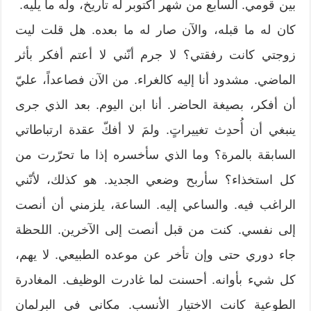
بين قومي. السابع من شهر أكتوبر له تاريخ، وله ما يليه.
كان له ما قبله، والآن صار له ما بعده. هل قلت ليت
زوجتي كانت رفقتي؟ لا جرم أنّني لا أعتم أفكر بأثر
الماضي. مشدود أنا إليه كالغراء. من الآن فصاعداً، عليّ
أن أفكر، بصيغة الحاضر. أنا ابن اليوم. بعد الذي جرى
ينبغي أن أُحدِث تغييراتٍ. ولمَ لا أفكّ عقدة ارتباطاتي
السابقة بالمرة؟ وما الذي سأخسره إذا ما تحرّرت من
كل استخذاء؟ سأربح وضعي الجديد. هو كذلك، لأنّني
الراغب فيه. والساعي إليه. الساعة، يلزمني أن أنصت
إلى نفسي. كنت من قبل أنصت إلى الآخرين. اللحظة
جاء دوري حتى وإن تأخر عن موعده الطبيعي. لا يهم،
كل شيء بأوانه. أحسنت لما غادرت الوظيف. المغادرة
الطوعية كانت الاختيار الأنسب. مكاني في البرلمان