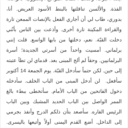
الفذة. والألسن تناقلتها بالبنط الأسود العريض. أنا،
بدوري، طاب لي أن أجاري الفعل بالإنصات الممعن تارة
والقراءة المكينة تارة أخرى. وأذعت بين الناس بأنّني
دخلت القبّة. نعم، دخلتها من بابها الواسع. قلت إنني
برلماني. أمسيت واحداً من أسرتي الجديدة؛ أسرة
البرلمانيين. وحقاً لم ألج المبنى بعد. قدماي لن تطآ عتبته
إلى حين. لكن حتماً سأدخل القبّة. يوم الجمعة 14 أكتوبر
سأفعل. لن أدخل المبنى من الباب الخلف. سأدخله
دخول الفاتحين من الباب الأمام. سأتخطى ببطء بالغ
الممر الواصل بين الباب الحديد المشبك وبين الباب
الرئيس الفاره. سأصعد بتأن ذلكم الدرج وأنفذ بجرمي
إلى الداخل. أضع القدم اليمنى أولاً وأتبعها باليسرى.