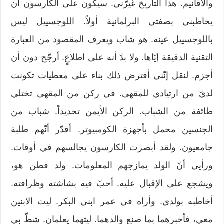
والأقانيم. هذا التاريخ غيرّني. سيكون على الكارسون أن
يخاطبني بصفتي البرلمانية أولاً. اللوجسييل ليس
باللوجسييل عينه. هو شاب ويعرف المقصود من العبارة
التقنية الدقيقة إيّاها. ولا بدّ أنه على اطلاعٍ. أرجّح دون أن
أجزم. لنقل إنّني أفترض ذلك بناء على معطيات تكونت
لديّ من ارتيادي للمقهى. في ركن من المقهى تختلي
طائفة من الشباب. الركن الأيمن تحديداً. شباب من
الجنسين محمل بأجهزة الكومبيوتر. أقدّر أنّهم طلبة
جامعيون. ولقد أبصرت الكارسون يجالسهم في أوقات.
ورأيي أنّ الولد يمازجهم المعلومات. ولد فطن هو،
ويشجع على الإقبال عليه. أحبّ فيه بشاشته وظرافته.
أخاطبه بولدي. وأراه في عمر ابني البكر. ليت الابنين
معي، فأخبرهما بما صنع والدهما. ليتهما يعلمان. شطّ بي