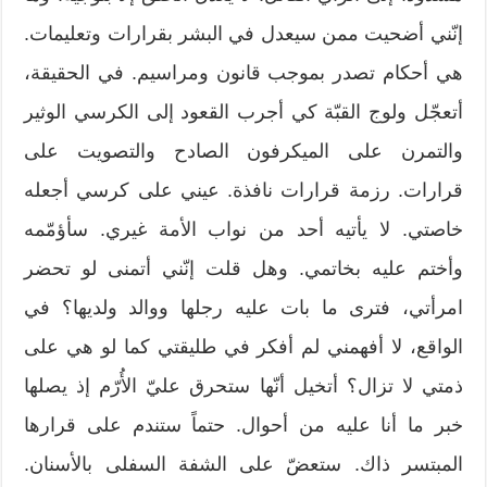
إنّني أضحيت ممن سيعدل في البشر بقرارات وتعليمات.
هي أحكام تصدر بموجب قانون ومراسيم. في الحقيقة،
أتعجّل ولوج القبّة كي أجرب القعود إلى الكرسي الوثير
والتمرن على الميكرفون الصادح والتصويت على
قرارات. رزمة قرارات نافذة. عيني على كرسي أجعله
خاصتي. لا يأتيه أحد من نواب الأمة غيري. سأؤمّمه
وأختم عليه بخاتمي. وهل قلت إنّني أتمنى لو تحضر
امرأتي، فترى ما بات عليه رجلها ووالد ولديها؟ في
الواقع، لا أفهمني لم أفكر في طليقتي كما لو هي على
ذمتي لا تزال؟ أتخيل أنّها ستحرق عليّ الأُرّم إذ يصلها
خبر ما أنا عليه من أحوال. حتماً ستندم على قرارها
المبتسر ذاك. ستعضّ على الشفة السفلى بالأسنان.