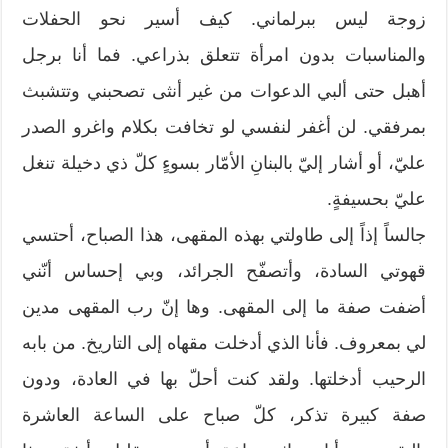
زوجة ليس ببرلماني. كيف أسير نحو الحفلات
والمناسبات بدون امرأة تتعلق بذراعي. فما أنا برجل
أهبل حتى ألبي الدعوات من غير أنثى تصحبني وتتشبث
بمرفقي. لن أغفر لنفسي لو تخافت بكلام واغرو الصدر
عليّ، أو أشار إليّ بالبنانِ الأمّار بسوءٍ كلّ ذي دخيلة تنغل
عليّ بحسيفةٍ.
جالساً إذاً إلى طاولتي بهذه المقهى، هذا الصباح، أحتسي
قهوتي السادة، وأتصفّح الجرائد، وبي إحساس أنّني
أضفت صفة ما إلى المقهى. وها إنّ رب المقهى مدين
لي بمعروف. فأنا الذي أدخلت مقهاه إلى التاريخ. من بابه
الرحيب أدخلتها. ولقد كنت أحلّ بها في العادة، ودون
صفة كبيرة تذكر، كلّ صباح على الساعة العاشرة