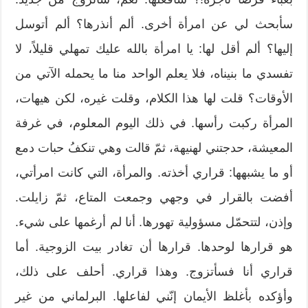
سأبحث لي عن امرأة أخرى. ألم أنذرها؟ ألم أتوسل
إليها؟ ألم أقل لها: يا امرأة بالله عليك تمهلي قليلاً، لا
تفسدي ما بنيناه، فلا يعلم الواحد منا ما يحمله الآتي من
الأوقات؟ قلت لها هذا الكلام، وقلت غيره، لكن هيهات،
المرأة ركبت رأسها. في ذلك اليوم المعلوم، في غرفة
المعيشة، حدجتني لهنيهة، ثمّ قالت وهي تنكفُ حبات دمع
أو ما يشبهها: قراري أخذته. والمرأة، التي كانت امرأتي،
أفضت بالقرار في وجهي وجمعت المتاع، ثمّ زايلت.
وإذن، لتتحمّل مسؤولية تهورها. أنا لم أرغمها على شيء.
هو قرارها لوحدها. قرارها أن تغادر بيت الزوجية. أما
قراري أنا فسأتزوج. وهذا قراري. أحلف على ذلك،
وأؤكده بأغلظ الأيمان إنّني لفاعلها. البرلماني من غير