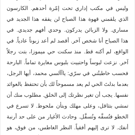
وليس في مكتب إداري تحت إمّرة أحدهم. الكارسون
الذي يلقمني قهوة هذا الصباح لن يفقه هذا الجديد في
مساري. ولا الزبائن يدركون. وحدي أفهم جديدي. في
هذا الصباح أنا شخص آخر. أقصد لم أعد زبوناً عادياً. في
الواقع، لم أكنه قط. منذ سكنت حي ميموزا، بتت رجلاً
آخر. نزعت لبوساً واحتبيت بلبوس مغايرة تماماً. البارحة
فحسب خاطبتُني في سرّي: ياآآلسي محمد، أيها الرجل،
بعدما بدلتَ الحي لم يعد مسموحاً لك بأن تحتفظ بالعوائد
نفسها. يجب أن تغير نظرتك إلى الخلق. مطلوب منك أن
تمشي بتثاقل، وعلى مهلك وبتأن ملحوظ. لا تسرع في
الخطو فتُسفَّه وتُسفَّل. وحادث الأغيار من على حد أرنبة
أنفك. لا ترى إليهم أفقياً. النظر الغاطس، من فوق، هو