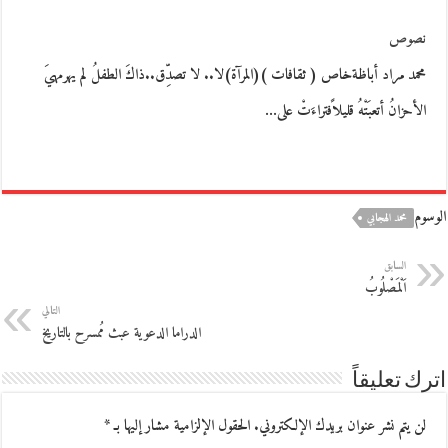
نصوص
محمد مراد أباظةخاص ( ثقافات )(المرآة)لا.. لا تصدِّق..ذاكَ الطفلُ لم يهرمهيَ
الأحزانُ أتعبَتْهُ قليلاًفتراءَتْ على…
الوسوم
محمد الهجابي
السابق
اَلْمَصْلُوبُ
التالي
الدراما الدعوية عبث مُمسرح بالتاريخ
اترك تعليقاً
لن يتم نشر عنوان بريدك الإلكتروني.
الحقول الإلزامية مشار إليها بـ
*