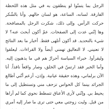
الرجل بما يتمنّوا لو ينطقون به في مثل هذه اللحظة
الفارقة. لسانه، الساعة، هو لسان حالهم. وأنا بالشّكر
حركت الرأس. وإلى ذلك، شكرت الرجل بالمصافحة.
وها إنّني عدت إلى الصفحات. عمّ أكون أبحث عنه؟ لا
شيء بالتحديد. قد أكون أتلهى فقط. أخبار ما بعد النتائج
لا تعنيني. لا التعاليق تهمني أيضاً ولا القراءات. ليعلقوا
وليقرأوا. خبراء السياسة أحرارٌ هم في ما يذهبون إليه.
وأما الخبر فقد ارتسّ في الخلق، وصار واقعاً نافذاً. أنا
الآن برلماني، وهذه حقيقة عيانية. وإذن، أزعم أنّني أطالع
الجرائد بينما كل الحواس تزحف مني وتستطيل إلى ما
يحيط بي. وإنّني لأرى الأعناق تتمطط نحوي كما لم أراها
من قبل. وليت زوجتي معي حتى ترى ما صار إليه أمري