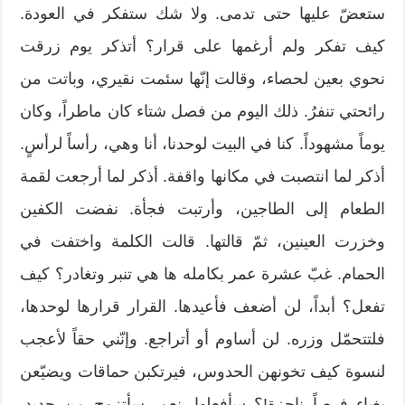
ستعضّ عليها حتى تدمى. ولا شك ستفكر في العودة.
كيف تفكر ولم أرغمها على قرار؟ أتذكر يوم زرقت
نحوي بعين لحصاء، وقالت إنّها سئمت نقيري، وباتت من
رائحتي تنفرُ. ذلك اليوم من فصل شتاء كان ماطراً، وكان
يوماً مشهوداً. كنا في البيت لوحدنا، أنا وهي، رأساً لرأسٍ.
أذكر لما انتصبت في مكانها واقفة. أذكر لما أرجعت لقمة
الطعام إلى الطاجين، وأرتبت فجأة. نفضت الكفين
وخزرت العينين، ثمّ قالتها. قالت الكلمة واختفت في
الحمام. غبّ عشرة عمر بكامله ها هي تنبر وتغادر؟ كيف
تفعل؟ أبداً، لن أضعف فأعيدها. القرار قرارها لوحدها،
فلتتحمّل وزره. لن أساوم أو أتراجع. وإنّني حقاً لأعجب
لنسوة كيف تخونهن الحدوس، فيرتكبن حماقات ويضيّعن
بغباء فرصاً ناجزة!؟ سأفعلها. نعم، سأتزوج من جديد.