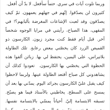
وربما تلوت آيات في سري. حتماً سأفعل. لا بدّ أن أفعل.
كثيرون لن يصدّقوا. إنّهم في جهلهم يعمهون. ثمّ كيف
يصدّقون وقد لعبت الإشاعات المغرضة بألبابهم؟! في
المقهى، هذا الصباح، رأيتني في مرايا الوجوه شخصاً
آخر. قبل أيام فقط كنت مجرد زبون. الكارسون ذو
القميص الزرد كان يخصّني ببعض رعايةٍ. تلك الطاولة
بلاتيراس، على اليمين، يحتفظ لي بها. زبائن ألفوا هذه
الحظوة التي يخصّني بها الكارسون. تعودوا كذلك أن
يشاهدوني كل صباح أقتعد الطاولة عينها. ولربما لاحظوا
كيف يقبل عليّ الكارسون بجرائد اليوم. يمدّني بها بعد أن
يمسح على السطح. يخاطبني بالأستاذ فيما هو يصبّح.
تسبقه الابتسامة إليّ. أحياناً يمسّي بالابتسامة نفسها.
يبصرني فيبتسم. ثمّ يهرع إلى جمع الصحف. يركمها