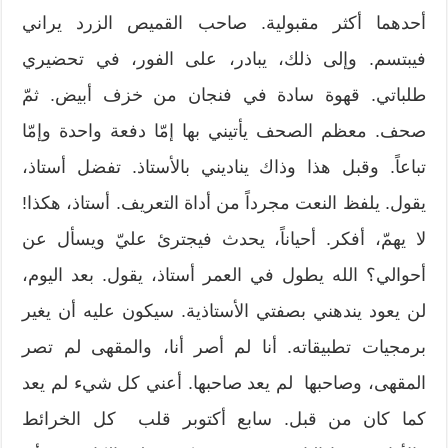
أحدهما أكثر مقبولية. صاحب القميص الزرد يراني
فيبتسم. وإلى ذلك، يبادر، على الفور، في تحضيري
طلباتي. قهوة سادة في فنجان من خزف أبيض. ثمّ
صحف. معظم الصحف يأتيني بها إمّا دفعة واحدة وإمّا
تباعاً. وقبل هذا وذاك يناديني بالأستاذ. تفضل أستاذ،
يقول. يلفظ النعت مجرداً من أداة التعريف. أستاذ، هكذا!
لا يهمّ، أفكر. أحياناً، يحدث فيجترئ عليّ ويسأل عن
أحوالي؟ الله يطول في العمر أستاذ، يقول. بعد اليوم،
لن يعود يندهني بصفتي الأستاذية. سيكون عليه أن يغير
برمجيات تطبيقاته. أنا لم أصر أنا، والمقهى لم تصر
المقهى، وصاحبها لم يعد صاحبها. أعني كل شيء لم يعد
كما كان من قبل. سابع أكتوبر قلب كل الخرائط