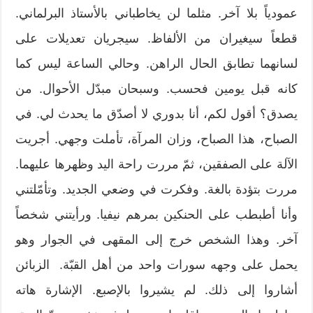
عمودياً بلا آخر. مثلما لن يخاطباني بالأستاذ البرلماني.
قطعاً سيغيران من الألفاظ. سيجريان تعديلات على
لسانهما تطابق الحال الراهن. وحالي الساعة ليس كما
كانه قبل يومين فحسب. وسبحان مبدّل الأحوال. من
يصدق؟ أقول لكم، أنا بدوري لا أصدّق ما يحدث لي. في
الصباح، هذا الصباح، وزان المرآة، تأملت وجهي. أجريت
الآلة على الصفقين، ثمّ مررت راحة اليد وظهرها عليهما.
مررت بتؤدة بالغة. وفكرت في وضعي الجديد. وتأمّلتني
وأنا أطبطب على الحنكين بمرهم نيفيا. ورأيتني شخصاً
آخر. وهذا الشخص خرج إلى المقهى في الجوار وهو
يحمل على وجهه سورات واحد من أهل القبّة. الزبائن
أشاروا إلى ذلك. لم يشيروا بالإصبع. الإشارة هاته