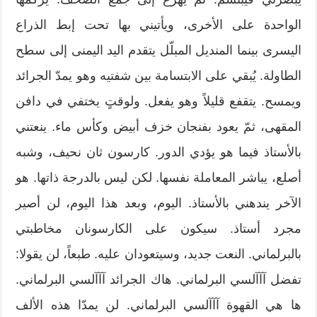
الواحدة على الأخرى، ويأتيني بها تحت إبط الذراع
اليسرى بينما المنديل المبلّل يتقدم اليد اليمنى إلى سطح
الطاولة. يُبقي على الابتسامة بين شفتيه وهو يمدّ الجرائد
ويمسح. يتقفع قليلاً وهو يفعل. ولوقتٍ يختفي في دافن
المقهى، ثمّ يعود بفنجان خزف أبيض وكأس ماء. ينعتني
بالأستاذ فيما هو يؤدي الدور. كارسون ثان نحيف، وشبه
أصلع، يباشر المعاملة نفسها. لكن ليس بالدرجة ذاتها. هو
الآخر يندهني بالأستاذ. اليوم، وبعد هذا اليوم، لن أصير
مجرد أستاذ. سيكون على الكارسونان مخاطبتي
بالبرلماني. النعت جديد، وسيتعودان عليه. طبعاً، لن يقولا:
تفضل آآآلسي البرلماني. هاك الجرائد آآآلسي البرلماني.
ها هي القهوة آآآلسي البرلماني. لن يمدّا هذه الألف