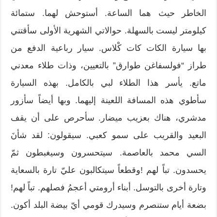
الخاطر حيث هما الساعة. أستوحش لهما. ستمائة
كيلومتر ليست بالسهلة. حوالاتي الشهرية الأولى سأقتني
بها سيارة الكات كات كْلاس. سيار رباعية الدفع من
طراز “فولسفاغن طوارق” بالتعيين، وذات طلاء معدني
ماتع. يأسر هذا الطلاء لبي بالكامل. بهذه السيارة
سأطوي هذه المسافة اللعينة إليهما. وبها أيضاً سأزور
مدشري، هناك بعزيب ميضار. سأحرص على أن يقف
البعيد والقريب على سمو كعبي. سيقولون: لقد شأنَ
السي محمد بالعاصمة. سيتحسرون وسيغبطون ثمّ
يحسدون. تباً لهم !وقطعاً سيتكالبون عليّ تارة بالسعاية
وتارة أخرى بالتوسل. أبناء أرومتي أعجمُ فصلهم. تباً لهم!
بضعة أيام ستنصرم وسيدرك قومي أيّ بيضة البلد أكون.