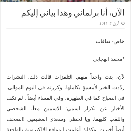
الآن، أنا برلماني وهذا بياني إليكم
أبريل 7, 2017
خاص- ثقافات
*
محمد الهجابي
لآن، بتت واحداً منهم. التلفزات قالت ذلك. النشرات
ردّدت الخبر لأمسيةٍ بكاملها. وكررته في اليوم الموالي.
في الصباح كما في الظهيرة، وفي المساء أيضاً . لم تكف
الأخبار عن تكرار اسمي؛ الاسمين معاً، الشخصي
واللقب كليهما. ويا لحظي وسعدي العظيمين !الصحف
أيضاً أخبرت. وكذلك أعلمت المواقع الإلكترونية بالواقعة