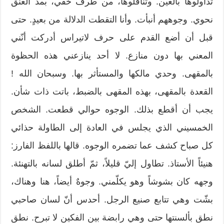
تداولوها بالعين. وتناقلوها، من طرف خفي، بمدّ العنق
نحوي. وجوههم أنبأت. وأنا التقطت الدلالة من بعيدٍ. حتى
قبل أن أضع القدم على حرف لاتيراس أدركت أنّني
المعني بها دون منازع. لا أحد ينازعني هذه الحظوة
بالمقهى. وحدي مالكها والمستأثر بها. وسبحان الله !
القعدة بالمقهى، بهذه المقهى بالضبط، باتت ذات شأن.
يجب أن أقطع بذلك. الوجوه حوالي قطعت. الشخص
الخمسيني الذي يجلس في العادة إلى الطاولة حذائي
كل صباح كشف عما تضمره الوجوه. قالها باللفظ الفارز:
هنيئاً الأستاذ. تطاول إليّ قليلاً، ثمّ أطلق لسانه بالتهنئة.
وجهه كان بشوشاً وهو يكلّمني. وجوهٌ أيضاً، هنا وهناك،
بشّت وهي تتابع صنيع الرجل. أحدس أنّ لسان صاحبي
نطق بألسنتها حتى وهي رابضة بين الفكين لا تبرح. نطق