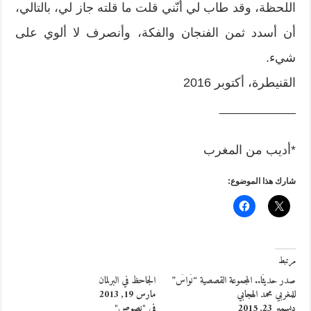
اللحظة، وقد طاب لي أنّني قلت ما قلته جاز لي، بالتالي،
أن أسدد ثمن الفنجان والفكة، وأنصرف لا ألوي على
شيء.
القنيطرة، أكتوبر 2016
___________
*أديب من المغرب
شارك هذا الموضوع:
مرتبط
صدر حديثًا.. المجموعة القصصية “نُواسٌ”
الجاحظ في البرلمان
للمغربي محمد الهجابي
مارس 19, 2013
ديسمبر 23, 2015
في "نصوص"