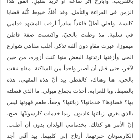
بالتقريب. وأبارح إثر ساعة أو تزيد بقليلٍ. أنفق هذا
الزمن في القراءة والتأمل. وقد أفكّ خيوط كُبّة قضايا
كابسة. ولعلي أظلّ قاعداً سادراً أرقب المشهد قدامي
في سلبية. مذ وطنت بالحيّ، واكتسبت صفة قاطن
ميموزا، عبرت مقاهٍ دون ألفة تذكر. أغلب مقاهي شوارع
الحي وأزقتها ارتدتها. البعض منها كنت أزوره، من حين
لآخر، حتى قبل أن أصير واحداً من الساكنة. مقاه نبقت
بالحي، هنا وهناك، كالفطر. بيد أنّ هذه المقهى، هذه
بالضبط، ويا للغرابة، أخذت بجماع ميولي. ما الذي فضلته
بها؟ فضاؤها؟ خدماتها؟ زبائنها؟ وحقاً، طعم قهوتها ليس
بالذي يغري. زبائنها عاديون. ربما خدمات كارسونَيْها. صح،
إنّ الأمر هو كذلك. يخدمانني الولدان بدون أن أطلب.
الكارسونان خبرتهما. أرتاح إلى كليهما. بيد أنّني أجد