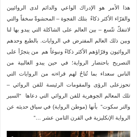
هذا الأمر هو الإدراك الواعي والدائم لدى الروائيين
والقرّاء الأكثر ذكاءً بتلك الفجوة – المحشوةّ سخفاً والتي
لاتنفكّ تتّسع – بين العالم على الشاكلة التي يبدو بها لنا
وبين ذلك العالم المفترض في الروايات. بالطبع وحدهم
الروائيون وقرّاؤهم الأكثر ذكاءً ونبوغاً هم من يتجرّأ على
التصريح باحتضار الرواية؛ في حين يبدو الغالبية من
الناس سعداء بما تُتاحُ لهم قراءته من الروايات التي
تحوزعلى الرؤى والمقومات الرئيسة للفن الروائي –
تلك المعالم الجوهرية للفن الروائي التي دعاها “السير
والتر سكوت” بأنها (موطن الرواية) في سياق حديثه عن
الرواية الإنكليزية في القرن الثامن عشر …”