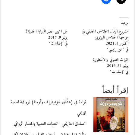
مرتبط
مشروع أومّا.. الخلاص الحقيقي في
هل انتهى عصر الرّواية الحديثة؟
مواجهة الخلاص اليوتوبي
يوليو 9, 2017
أكتوبر 4, 2021
في "إضاءات"
في "خبر رئيسي"
التراث الصوفي والأسطورة
يوليو 31, 2016
في "إضاءات"
إقرأ أيضاً
قراءة في (عشَّاق وفونوغراف وأزمنة) للروائية لطفية
الدليمي
*صادق الطريحي العتبات النصية والمعمار الروائي
والرؤية المستقبلية نستطيع القول ببساطة إن لكل…