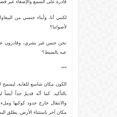
قادرة على السمع والإصغاء عبر فضا
لكنني أنا، وأبناء جنسي من الببغاو
لأصواتنا؟
نحن جنس غير بشري، وقادرون على 
عنه بالضبط؟
***
الكون مكان شاسع للغاية، ليسمح للح
بالتأكيد. كما أنّه قديمٌ جداً أيضا
والانتقال خارج حدود كوكبها وملء 
مكان آخر باستثناء الأرض. يطلق ال