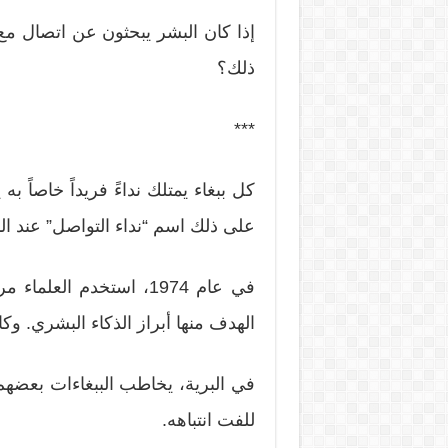
إذا كان البشر يبحثون عن اتصال مع 
ذلك؟
***
كل ببغاء يمتلك نداءً فريداً خاصاً 
على ذلك اسم “نداء التواصل” عند البب
في عام 1974، استخدم ال
الهدف منها أبراز الذكاء البشري. وك
في البرية، يخاطب الببغاءات بعضهم 
للفت انتباهه.