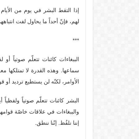
إذا التقط البشر في يوم من الأيام 
لهم، فإنّ أحداً ما يحاول لفت انتباهه
***
الببغاءات كائنات تتعلّم صوتياً أو 
سماعها. وهذه القدرة لا تمتلكها 
الأوامر، لكنّه لن يستطيع ترديد أو 
البشر كائنات تتعلّم صوتياً ولفظيا
والببغاءات في علاقات خاصّة قوامها
إننا نلفُظ. إنّنا ننطق.