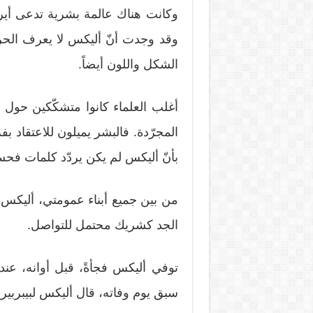
وكانت هناك عالمة بشرية تدعى أيري
وقد وجدت أنّ أليكس لا يعرف الحرو
الشكل واللون أيضاً.
أغلب العلماء كانوا متشكّكين حول م
المجرّدة. فالبشر يميلون للاعتقاد بف
بأنّ أليكس لم يكن يردّد كلمات فحس
من بين جميع أبناء عمومتي، أليكس ك
الجد كشريك محتمل للتواصل.
توفي أليكس فجأةً، قبل أوانه، عندم
سبق يوم وفاته، قال أليكس لبيبربيرغ: 