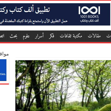
ات
مقالات
مكتبة ثقافات
فكر
أسرار
علوم
بحث
اتص
مواق