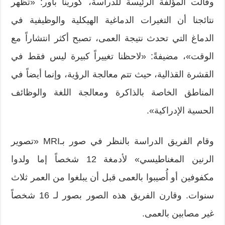
وقالت المؤلفة الرئيسة للدراسة، كورينا باور: «تُظهر
نتائجنا أن التغيرات الدماغية الهيكلية والوظيفية في
الدماغ التي تحدث نتيجة العمى، تصبح أكثر انتشاراً مع
الوقت»، مضيفةً: «لاحظنا تغييراً كبيرة ليس فقط في
القشرة القذالية، حيث تتم معالجة الرؤية، وإنما أيضاً في
المناطق الخاصة بالذاكرة ومعالجة اللغة والوظائف
الحسية الإدراكية».
وقام الفريق الدراسة بالنظر في صور بـMRI «تصوير
الرنين المغناطيسي» لأدمغة 12 شخصاً إما ولدوا
مكفوفين أو أُصيبوا بالعمى قبل أن يبلغوا من العمر ثلاث
سنوات. وقارن الفريق هذه الصور بصور لـ 16 شخصاً
غير مصابين بالعمى.