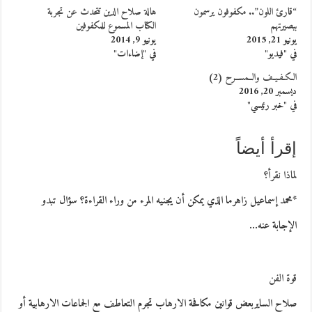
“قارئ اللون”.. مكفوفون يرسمون
هالة صلاح الدين تتحدث عن تجربة
ببصيرتهم
الكتاب المسموع للمكفوفين
يونيو 21, 2015
يونيو 9, 2014
في "فيديو"
في "إضاءات"
الـكـفـيـف والــمســرح (2)
ديسمبر 20, 2016
في "خبر رئيسي"
إقرأ أيضاً
لماذا نقرأ؟
*محمد إسماعيل زاهرما الذي يمكن أن يجنيه المرء من وراء القراءة؟ سؤال تبدو
الإجابة عنه…
قوة الفن
صلاح السايربعض قوانين مكافحة الارهاب تجرم التعاطف مع الجماعات الارهابية أو