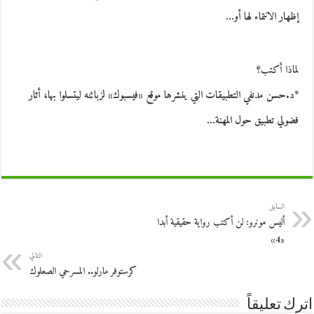
إظهار الانتماء لها أو…
لماذا أكتب؟
*د.حسن مدنفي التطبيقات التي ينشرها موقع «فيسبوك» لزبائنه ليتسلوا بها، أثار
فضولي تطبيق حول المهنة…
السابق
أليس مونرو: لن أكتب رواية حقيقية أبدا
«4»
التالي
كرستوفر مارلو.. المسرحي الصعلوك
اترك تعليقاً