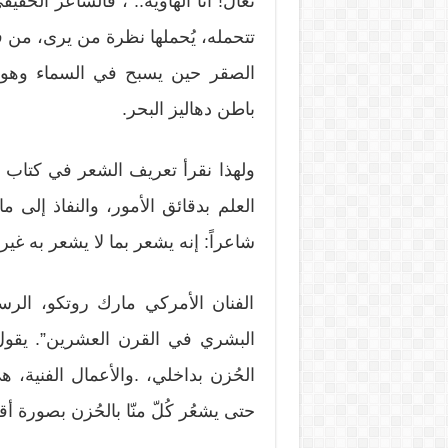
تعال! أنا الهاوية..”، فالشاعر الحقي
تتحمله، يُحملها نظرة من يرى، من 
الصقر حين يسبح في السماء وهو ب
باطن دهاليز البحر.
ولهذا نقرأ تعريف الشعر في كتاب “ت
العلم بدقائق الأمور، والنفاذ إلى 
شاعراً: إنه يشعر بما لا يشعر به غيره،
الفنان الأمركي مارك روتكو، الرسام 
البشري في القرن العشرين”. يقول “
الحُزن بداخلي، .والأعمال الفنية، ه
حتى يشعُر كُلّ منّا بالحُزن بصورة أ