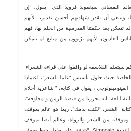
لعالم النفساني سيغموند فرويد الذي يقول، “إن
نا، وينبغي أن نقدر شهادتهم أحسن تقدير، لأنهم
م تتمكن بعد حكمتنا المدرسية من الحلم بها، فهم
س العاديون، لأنهم يرّتوون من منابع لم يتمكن
م سيتعلم الفلاسفة لو وافقوا على قراءة الشعراء
 الخاصة حيث حاول تأسيس “علما للشعر”، اعتمادا
لفينومينولوجي ، يقول في كتابه، ” شاعرية أحلام
لية اللغة، انه يحررنا من قبضة الزمن و مخاوفه”،
تابة الشعر، “لكتب بدمك”، ربما هو عالم بموقف
، وموقفه من الشعر والرواة، وعالم أيضا بموقف
سقراط الذي يقول عن الشعر في الندوة Simposio، “يتدفق على طول خيط صوف