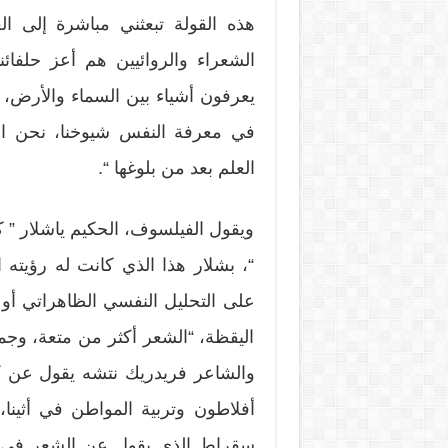
هذه القولة تبعثني مباشرة إلى ا
الشعراء والروائيين هم أعز حلفائ
يعرفون أشياء بين السماء والأرض، ل
في معرفة النفس شيوخنا، نحن النا
العلم بعد من بلوغها “.
ويقول الفيلسوف، الحكيم ياشلار ” ك
“، بشلار هذا الذي كانت له رؤيته
على التحليل النفسي الظاهراتي أو ا
اليقظة، “الشعر أكثر من متعة، وجما
والشاعر فريدريك نتشه يقول عن ك
أفلاطون وتربية المواطن في أثينا