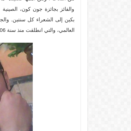
والفائز بجائزة جون كون، الصينية الأ
بكين إلى الشعراء كل سنتين. والجا
العالمي، والتي انطلقت منذ سنة 2006، وكُرم فيها الشاعر العربي السوري أدونيس.