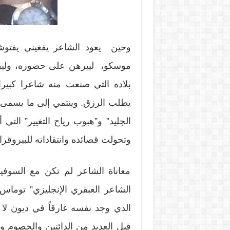
وحين يعود الشاعر يفغيني يفتوشي
موسكو، ليبرهن على حضوره، وليقو
بلاده التي صنعت منه شاعرا كبيرا
يطلب الرزق. وينتمي إلى ما يسمى
الجليد” و”هبوب رياح التغيير” التي
وتحولت قصائده وانتقاداته للبيروقراط
معاناة الشاعر لم تكن مع السوفي
الذي وجد نفسه غارقاً في ديون لا ي
قبل العديد من الدائنين والخصوم وا