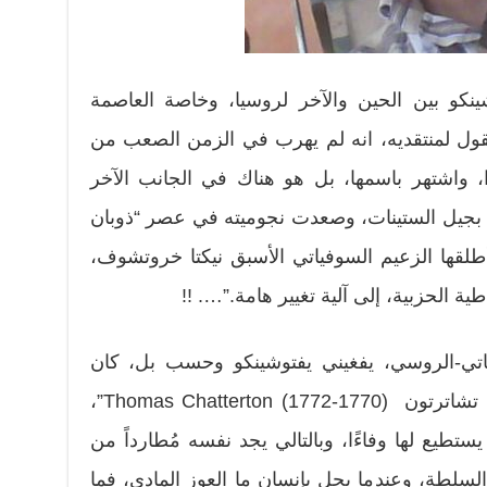
نكو بين الحين والآخر لروسيا، وخاصة العاصمة
ل لمنتقديه، انه لم يهرب في الزمن الصعب من
، واشتهر باسمها، بل هو هناك في الجانب الآخر
 بجيل الستينات، وصعدت نجوميته في عصر “ذوبان
 أطلقها الزعيم السوفياتي الأسبق نيكتا خروتشوف،
ية الحزبية، إلى آلية تغيير هامة.”…. !!
اتي-الروسي، يفغيني يفتوشينكو وحسب بل، كان
الشاعر العبقري الإنجليزي” توماس تشاترتون (1770-1772) Thomas Chatterton”،
ستطيع لها وفاءًا، وبالتالي يجد نفسه مُطارداً من
لسلطة، وعندما يحل بإنسان ما العوز المادي، فما