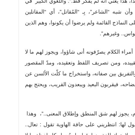
داً، هذا يعني أنه لم يفكر قط.”. واللغوي الكبير في
ن شبه “الشاعر”، بِـ “المُقاتل”، أي “المقاتلين
 النماذج القائمة ولم يرضوا أن يكونوا، وهم الذين
واس.. وغيرهم”.
مراء الكلام يصرّفونه أنى شاؤوا، ويجوز لهم ما لا
ييده، ومن تصريف اللفظ وتعقيده، ومدّ المقصور
التفريق بين صفاته، واستخراج ما كلّت الألسن عن
احه، فيقربون البعيد ويبعدون القريب، ويحتج بهم
لام، يجوز لهم شق المنطق وإطلاق المعنى..”، وهذا
 لها: انتظريني على حافة الهاوية تقول : تعال..