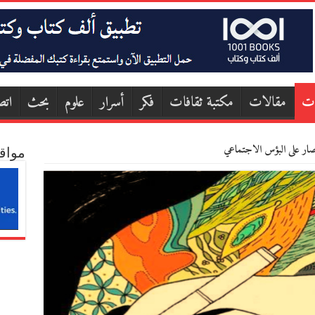
ات
مقالات
مكتبة ثقافات
فكر
أسرار
علوم
بحث
اتص
تصار على البؤس الاجتماعي
مواق