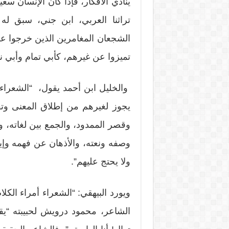
ينادي الأفكار، فإذا كان الإنسان سعي
تراثنا العربي، ابن جني، سبق له وأ
الشجعان المغامرين الذين خرجوا على
تميزوا عن غيرهم، كأبي تمام وأبي ن
والخليل ابن أحمد يقول، “الشعراء أ
يجوز لغيرهم من إطلاق المعنى وتق
وقصر الممدود، والجمع بين لغاته، و
وصفه ونعته، والأذهان عن فهمه وإيض
ولا يحتج عليهم”.
ويورد البيهقي: “الشعراء أمراء الك
الشاعر، محمود درويش لحبيبته “يقول