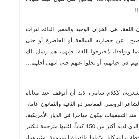
!
 اللغة، هي الخزان الوحيد والمعبر الدائم لتراث
فصيح عن حضارته السالفة أو الحاضرة أو حتى
ا وتوافقا، مُجترحوا اللغة، فإنهم، هم رسل تلك
هم في حياتهم، أو بخلوا عنهم حتى انتهى أجلهم…
شعرية، ككلام سامي، لابد أن أتوقف عند معاناة
اعر الروسي المعاصر ذو الثانية والثمانون عاما،
منذ التسعينات ليكون مهاجرا في الديار الأمريكية،
ويحاضر في أحد معاهدها الأدبية ، والذي لديه أكثر من 150 كتاباً، اغلبها مترجمة للكثير
براتسكايا” و”ماما والقنبلة النيترونية” وغيرهما،