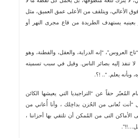
قي، لا يترك للغة منطوقها، بل يُحمل كل لفظة ما لا
فوق الأعالي، ويتلقف من الأعلى عمق العميق، مثل
عينيه يستهدف الطريدة من قاع مجرى النهر أو
اج العروس”، “إنه الدراية، والعقل، والفطنة، وهو
ما لا تنفذ إليه بصائر الناس. وقيل في سبب تسميته
 وبأنه يعلم. “.. !؟.
المُعبّر حقاً عن “التراجيديا التي يعيشها الكائن
أنت تُعانى من الحُزن بداخِلك ، وأنا أُعاني من
ى الأماكن التى من المُمكن أن تلتقي بها أحزاننا ،
قل…!!”.