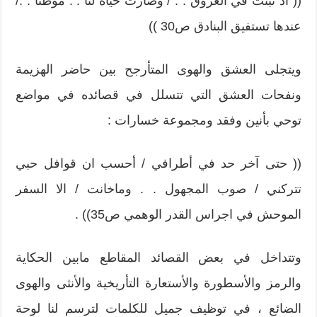
(( اذ نبتت في العروق . . / وصارت حياة لنا . . موطنا . ./
عندها تستفيق البنادق ص30 ))
ويتجلى العشق والهوى المتأرجح بين حاضر الهزيمة
ونفحات العشق التي تتسلل في قصائده في مواضع
توحي بأنين وفقد ومجموعة خسارات :
(( حتى آخر حد في أطرافي / أحسب ان قوافل حبي
تتركني / صوب المجهول . . وماخانت / الا السفر
الموحش في اجراس القدر الوهمي ص35)) .
وتتداخل في بعض القصائد المقاطع مابين الحكاية
والرمز والأسطورة والأستعارة التأريخية والأنثى والهوى
الضائع ، في توظيف جميل للكلمات لترسم لنا لوحة