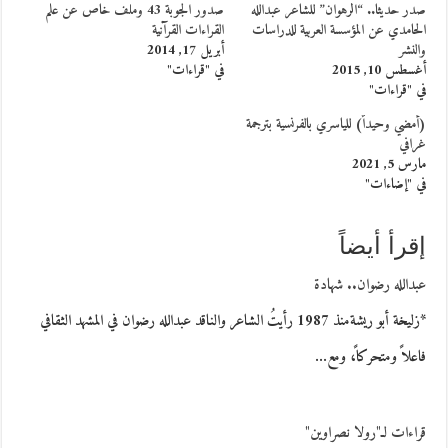
صدر حديثا.. “الرهوان” للشاعر عبدالله
صدور الجوبة 43 وملف خاص عن علم
الحامدي عن المؤسسة العربية للدراسات
القراءات القرآنية
والنشر
أبريل 17, 2014
أغسطس 10, 2015
في "قراءات"
في "قراءات"
(أمضي وحيداً) للياسري بالفرنسية بترجمة
غرافي
مارس 5, 2021
في "إضاءات"
إقرأ أيضاً
عبدالله رضوان.. شهادة
*زليخة أبو ريشةمنذ 1987 رأيتُ الشاعر والناقد عبدالله رضوان في المشهد الثقافي
فاعلاً ومتحركاً، ومع…
قراءات لـ"رولا نصراوين"