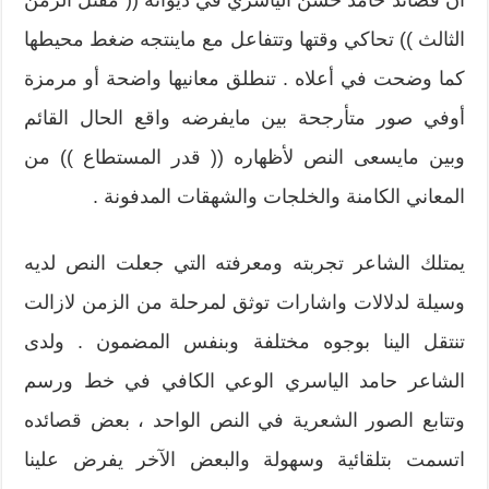
ان قصائد حامد حسن الياسري في ديوانه (( مقتل الزمن
الثالث )) تحاكي وقتها وتتفاعل مع ماينتجه ضغط محيطها
كما وضحت في أعلاه . تنطلق معانيها واضحة أو مرمزة
أوفي صور متأرجحة بين مايفرضه واقع الحال القائم
وبين مايسعى النص لأظهاره (( قدر المستطاع )) من
المعاني الكامنة والخلجات والشهقات المدفونة .
يمتلك الشاعر تجربته ومعرفته التي جعلت النص لديه
وسيلة لدلالات واشارات توثق لمرحلة من الزمن لازالت
تنتقل الينا بوجوه مختلفة وبنفس المضمون . ولدى
الشاعر حامد الياسري الوعي الكافي في خط ورسم
وتتابع الصور الشعرية في النص الواحد ، بعض قصائده
اتسمت بتلقائية وسهولة والبعض الآخر يفرض علينا