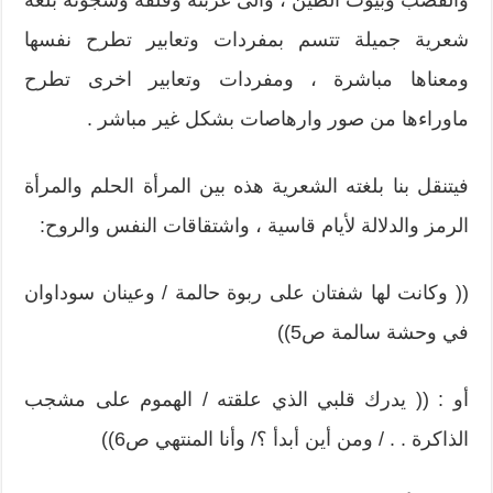
والقصب وبيوت الطين ، والى غربته وقلقه وشجونه بلغة
شعرية جميلة تتسم بمفردات وتعابير تطرح نفسها
ومعناها مباشرة ، ومفردات وتعابير اخرى تطرح
ماوراءها من صور وارهاصات بشكل غير مباشر .
فيتنقل بنا بلغته الشعرية هذه بين المرأة الحلم والمرأة
الرمز والدلالة لأيام قاسية ، واشتقاقات النفس والروح:
(( وكانت لها شفتان على ربوة حالمة / وعينان سوداوان
في وحشة سالمة ص5))
أو : (( يدرك قلبي الذي علقته / الهموم على مشجب
الذاكرة . . / ومن أين أبدأ ؟/ وأنا المنتهي ص6))