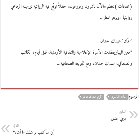
( ثقافات )تنظم «الآن ناشرون وموزعون» حفلاً توقّع فيه الروائية نيرمينة الرفاعي
روايتها «ويزهر المطر…
"عمّان" عبدالله حمدان
*معن البياريفقدت الأسرة الإعلامية والثقافية الأردنية، قبل أيام، الكاتب
والصحافي، عبدالله حمدان، ومع تجربته الصحافية…
الوسوم
حامد الياسري
كريم عبدالله هاشم
السابق
ديني عشق
التالي
أين سأكتب لو شئتُ ما أشاء؟