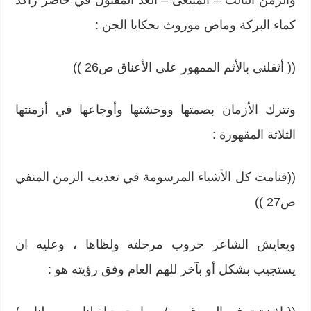
والزمن الثالث – المبتغى – الغد المقتول في حاضر راكد
كماء البركة وماض موروث بحكايا الجن :
(( أثقلني بالأثم الممهور على الأعناق ص26 ))
وتترك الأزمان بصمتها ووحشتها وأوجاعها في أزمنتها
الثلاثة المقهورة :
((فنامت كل الأشياء المرسومة في تعذيب الزمن المنفي
ص27 ))
ويعايش الشاعر حروب مرحلته ولظاها ، وعليه ان
يستجيب بشكل أو بآخر للهم العام وفق رؤيته هو :