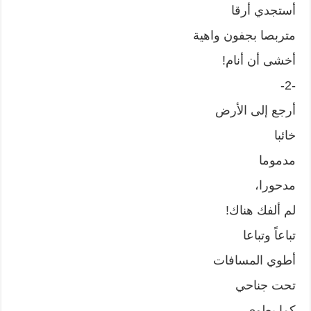
أستجدي أرقا
متربصا بجفون واهية
أخشى أن أنام!
-2-
أرجع إلى الأرض
خائبا
مدموما
مدحورا،
لم ألفك هناك!
تباعاً وتباعا
أطوي المسافات
تحت جناحي
كما يطوي