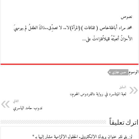
نصوص
محمد مراد أباظةخاص ( ثقافات )(المرآة)لا.. لا تصدِّق..ذاكَ الطفلُ لم يهرمهيَ
الأحزانُ أتعبَتْهُ قليلاًفتراءَتْ على…
الوسوم
حسن حجازي
السابق
لعبة الميتاسرد في رواية «الفردوس المحرم»
التالي
ندوب حامد الياسري
اترك تعليقاً
لن يتم نشر عنوان بريدك الإلكتروني.
الحقول الإلزامية مشار إليها بـ
*