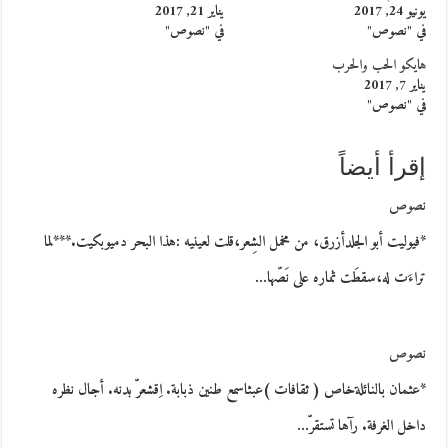
يونيو 24, 2017
يناير 21, 2017
في "نصوص"
في "نصوص"
هايكو الحب والحرب
يناير 7, 2017
في "نصوص"
إقرأ أيضاً
نصوص
*فيوليت أبو الجلدأزرق، من مخمل الشِعر،قلت لعينيه :هذا البحر دميوبكيت.***لما
تراءَت له،سقطَت ثماره على نَصّها…
نصوص
*عثمان بالنائلةخاص ( ثقافات )عبثاسمع طنين ذبابة. اِقشعرّ بدنه. أجال نظره
داخل الغرفة. رآها تستقرّ…