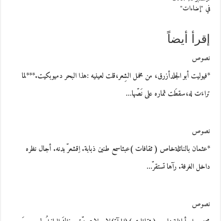
في "إضاءات"
إقرأ أيضاً
نصوص
*فيوليت أبو الجلدأزرق، من مخمل الشِعر،قلت لعينيه :هذا البحر دميوبكيت.***لما
تراءَت له،سقطَت ثماره على نَصّها…
نصوص
*عثمان بالنائلةخاص ( ثقافات )عبثاسمع طنين ذبابة. اِقشعرّ بدنه. أجال نظره
داخل الغرفة. رآها تستقرّ…
نصوص