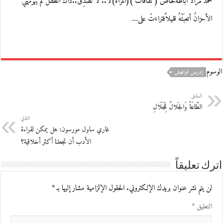
محمد مراد أباظةخاص ( ثقافات )(المرآة)لا.. لا تصدِّق..ذاكَ الطفلُ لم يهرمهيَ
الأحزانُ أتعبَتْهُ قليلاًفتراءَتْ على…
الوسوم
إدريس الواغيش
السابق
الطّاعَةُ وَالجَلالُ لِلْجَلَالِ
التالي
غاري ساول مورسون: هل يمكن لقراءة
الأدب أن تجعلنا أكثر أخلاقية؟
اترك تعليقاً
لن يتم نشر عنوان بريدك الإلكتروني.
الحقول الإلزامية مشار إليها بـ
*
التعليق
*