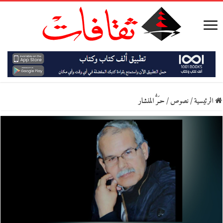
الرئيسية
/
نصوص
/
حـَرُّ المنشار