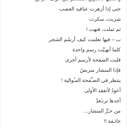
حتى إذا أزهرت عناقيد الغضب
شربت، سكرت
ثم ثملت، فتهت !
ب – فيها تعلمت كيف أرسُم الشجر
كلما أنهـَيْت رسم واحدة
قلبت الصفحة لأرسم أخرى
فإذا المنشار متربصٌ
ينتظر في الصـَّفحة المـُوالية !
أعودُ لأتفقد الأولى
أجدها ترتـَعدُ
من حـَرِّ المنشار…
خائـفة !!