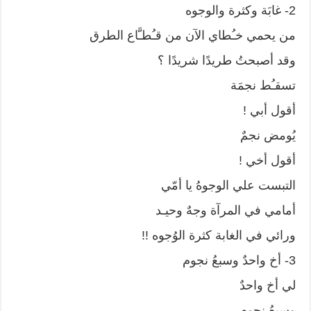
2- غابَة وكثرة والوجوه
من يحمي خـُطاي الآن من قـُطـَّاع الطرق
وقد أصبحتُ طريدًا شريدًا ؟
تسقـُط نجمَة
أقول أبي !
يُومض نجمٌ
أقول أخي !
التبست علي الوجوهُ يا أمّي
أمامي في المرآة وجهٌ وحيـد
ورائي في الغابة كثرة الوُجوه !!
3- أخ واحدٌ وسبعُ نجوم
لي أخ واحدٌ
وسبعُ نجوم