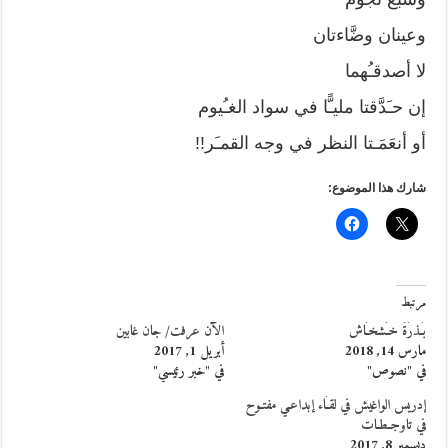
وعينان وضَّاءتان
لا أصدقـُهما
إن حـَدَّقتا مليـًّا في سواد الغـُيوم
أو أنعَمَـتا النظر في وجه القمـَر!!
شارك هذا الموضوع:
مرتبط
بَـذرَةَُ خـَشخـَاش
الآن عرفت/ جان غابين
مارس 14, 2018
أبريل 1, 2017
في "نصوص"
في "خبر رئيسي"
إدريس الواغيش في لقـَاء إبداعـي مفتـوح
في تاوجـطـات
ديسمبر 8, 2017