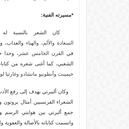
*
مسيرته الفنية:
كان الشعر بالنسبة له تعب
السعادة
والألم
،
والهناء
والعذاب، وال
في
القرن الخامس عشر
، وحذا 
الشعبي، كما أغنى شعره من كتابا
خيمينث
وأنطونيو ماتشادو
وغارثيا لو
وكان ألببرتي يهدف إلى رفع الأدب 
الشعراء الفرنسيين أمثال بروتون 
جمع ألبرتي بين هوايتي الرسم و
واتسمت كتاباته بالأصالة والعفوية و