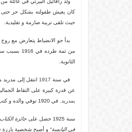
ولد رافائيل ألبيرتي في عائلة من
كان يعيش طفولته بشكل حر حتى تم
حيث تلقى تربية صارمة و تقليدية.
بدأ جو الانضباط يتعارض مع روح ا
من ثمة طرده 
الثانوية.
في سنة
1917
انتقل إلى مدريد مع
عن قدرة كبيرة على التقاط الجمالي
بمدريد
. في 1920 توفي والده و كتب أمام جثته الممددة أبياته الأولى.
سنة 1925 حصل على
جائزة الكتاب
في اليابسة
“
و أصبح شخصية بارزة في