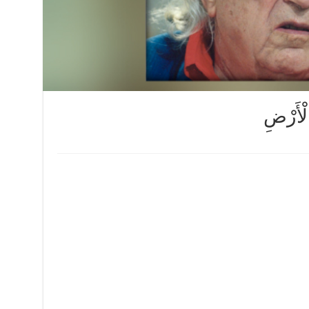
لْأَرْضِ