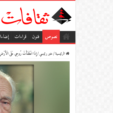
نصوص
فنون
قراءات
إضاء
الرئيسية
/
خبر رئيسي
/
إِذَا انْطَفَأَتْ رُوحِي عَلَى الْأَرْض