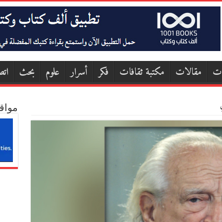
ات
مقالات
مكتبة ثقافات
فكر
أسرار
علوم
بحث
اتص
ِ
مواق