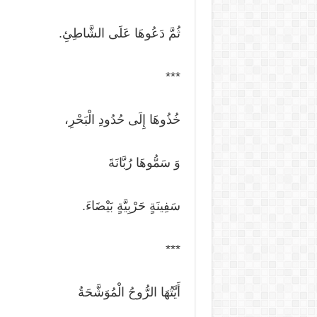
ثُمَّ دَعُوهَا عَلَى الشَّاطِئِ.
***
خُذُوهَا إِلَى حُدُودِ الْبَحْرِ،
وَ سَمُّوهَا رُبَّانَةَ
سَفِينَةٍ حَرْبِيَّةٍ بَيْضَاءَ.
***
أَيَّتُهَا الرُّوحُ الْمُوَشَّحَةُ