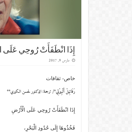
إِذَا انْطَفَأَتْ رُوحِي عَلَى ا
مارس 9, 2017
خاص- ثقافات
رَفَائِيلْ أَلْبِيرْتِي*/
ترجمة:
الدكتور لحسن الكيري
**
إِذَا انْطَفَأَتْ رُوحِي عَلَى الْأَرْضِ
فَخُذُوهَا إِلَى حُدُودِ الْبَحْرِ،