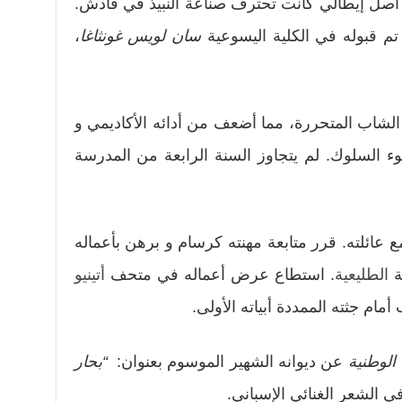
 أصل إيطالي كانت تحترف صناعة النبيذ في قادش.
 قبوله في الكلية اليسوعية
سان لويس غونثاغا
،
لشاب المتحررة، مما أضعف من أدائه الأكاديمي و
في 1916 بسبب سوء السلوك. لم يتجاوز السنة الرابعة من المدرسة
 عائلته. قرر متابعة مهنته كرسام و برهن بأعماله
ة
الطليعية
. استطاع عرض أعماله في متحف
أتينيو
 الوطنية
عن ديوانه الشهير الموسوم بعنوان:
“
بحار
 الشعر الغنائي الإسباني.