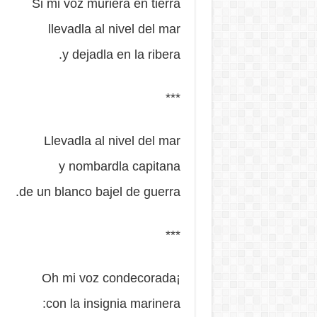
Si mi voz muriera en tierra
llevadla al nivel del mar
y dejadla en la ribera.
***
Llevadla al nivel del mar
y nombardla capitana
de un blanco bajel de guerra.
***
¡Oh mi voz condecorada
con la insignia marinera: