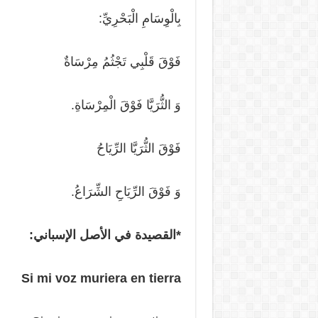
بِالْوِسَامِ الْبَحْرِيِّ:
فَوْقَ قَلْبِي تَجْثُمُ مِرْسَاةٌ
وَ الثُّرَيَّا فَوْقَ الْمِرْسَاةِ.
فَوْقَ الثُّرَيَّا الرِّيَاحُ
وَ فَوْقَ الرِّيَاحِ الشِّرَاعُ.
*القصيدة في الأصل الإسباني:
Si mi voz muriera en tierra