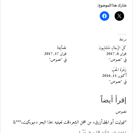
شارك هذا الموضوع:
مرتبط
كُلُّ الرِّجَالِ مُتَشَابِهُونَ
طُمَأْنِينَةٌ
فبراير 6, 2017
فبراير 17, 2017
في "نصوص"
في "نصوص"
زَهْرَةُ الْحُبِّ
أكتوبر 11, 2016
في "نصوص"
إقرأ أيضاً
نصوص
*فيوليت أبو الجلدأزرق، من مخمل الشِعر،قلت لعينيه :هذا البحر دميوبكيت.***لما