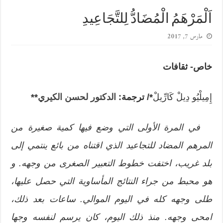
اَلْمَرْهَمُ الْمُضَادُّ لِلتَّجَاعِيدِ
مارس 7, 2017
خاص- ثقافات
إِمِيلْيُو دِيلْ كَارِّيلْ
*/
ترجمة:
الدكتور لحسن الكيري
**
في المرة الأولى التي وضع فيها كمية صغيرة من
المرهم المضاد للتجاعيد الذي اقتناه من بائع ينتمي إلى
بلد غريب، اختفت خطوط التعبير الصغرى من وجهه. و
هو محبط من جراء النتائج المأساوية التي حصل عليها،
طلى وجهه كله في اليوم الموالي. ساعات بعد ذلك،
امحى وجهه. منذ ذلك اليوم، كان يرسم لنفسه وجها