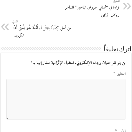
السابق
قراءة في “تسلقي عروش الياسمين” للشاعر
رياض الدليمي
التالي
من أجل كِسْرَة عِيشْ أو لُقْمُة خُبز للمُعنّى مُحمّد
شكري..!
اترك تعليقاً
لن يتم نشر عنوان بريدك الإلكتروني.
الحقول الإلزامية مشار إليها بـ
*
التعليق
*
الاسم
*