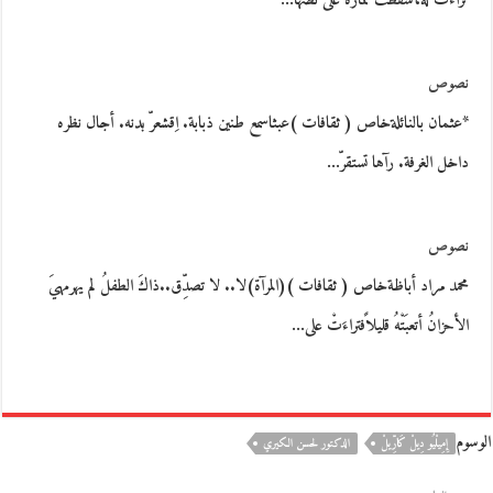
تراءَت له،سقطَت ثماره على نَصّها…
نصوص
*عثمان بالنائلةخاص ( ثقافات )عبثاسمع طنين ذبابة. اِقشعرّ بدنه. أجال نظره
داخل الغرفة. رآها تستقرّ…
نصوص
محمد مراد أباظةخاص ( ثقافات )(المرآة)لا.. لا تصدِّق..ذاكَ الطفلُ لم يهرمهيَ
الأحزانُ أتعبَتْهُ قليلاًفتراءَتْ على…
الوسوم
إِمِيلْيُو دِيلْ كَارِّيلْ
الدكتور لحسن الكيري