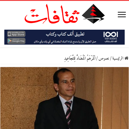
الرئيسية
/
نصوص
/
اَلْمَرْهَمُ الْمُضَادُّ لِلتَّجَاعِيدِ