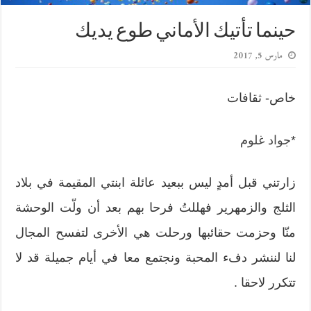
حينما تأتيك الأماني طوع يديك
مارس 5, 2017
خاص- ثقافات
*
جواد غلوم
زارتني قبل أمدٍ ليس ببعيد عائلة ابنتي المقيمة في بلاد
الثلج والزمهرير فهللتُ فرحا بهم بعد أن ولّت الوحشة
منّا وحزمت حقائبها ورحلت هي الأخرى لتفسح المجال
لنا لننشر دفء المحبة ونجتمع معا في أيام جميلة قد لا
تتكرر لاحقا .