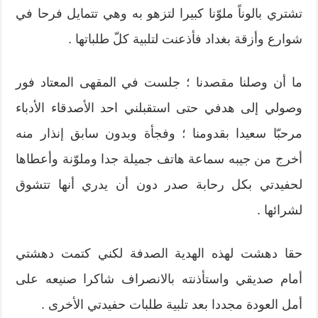
تشتري بالوناً ملوّنا كبيرا لتزهو به وهي تتمايل فرحا في
شوارع وأزقة بغداد فأذعنت لتلبية كلّ طلباتها .
ما أن وصلنا مقصدنا ؛ جلست في المقهى المعتاد فور
وصولي إلى هدفي حتى استقبلني احد الأصدقاء الأدباء
مرحبّا سعيدا بقدومنا ؛ وفجأة وبدون سابق إنذار منه
أخرج من جيبه سماعة هاتف جميلة جدا وملوّنة وأعطاها
لحفيدتي بكل رحابة صدر دون أن يدري أنها تتشوق
لشرائها .
حقا دهشت لهذه الهدية الصدفة لكني كتمت دهشتي
أمام صديقي واستأذنته بالانصراف شاكرا صنيعه على
أمل العودة مجددا بعد تلبية طلبات حفيدتي الأخرى .