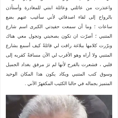
واعتذرت من عائلتي وعائلة ابنتي للمغادرة وأستأذن
بالرواح إلى لقاء اصدقائي لأني سأغيب عنهم بضع
ساعات ؛ وما أن سمعت حفيدتي الكبرى اسم شارع
المتنبي ؛ أصرّت ان تكون بصحبتي وتجول معي هناك
وبرّرت كلامها ببلاغة راقت لي قائلةً كيف أسمع بشارع
المتنبي ولا أراه وهو الأقرب لي الآن مسافةً كقربه إلى
قلبي ، فشعرت بالفرح لأنها لم ترَ مرفق بغداد الجميل
وسوق كتب المتنبي ويكاد يكون هذا المكان الوحيد
المتميز بجماله في حالنا الكئيب المكفهرّ الآني .