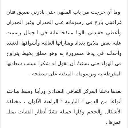
وما أن خرجت من باب المقهى حتى بادرني صديق فنان
غرافيتي بارع في رسوماته على الجدران وغير الجدران
وأعطى حفيدتي بالونا منتفخا غاية في الجمال رسمت
عليه بعض ملامح بغداد ومناراتها العالية وأسواقها العتيدة
وأخذتْـه في يدها مسرورة به وهو معلق بخيط يتراوح
في الهواء حتى نسيَتْ أن تقول له شكرا بسبب سعادتها
المفرطة به وبرسوماته المتقنة على سطحه .
بعدها دخلنا المركز الثقافي البغدادي ورأينا وسط ساحته
أنواعا من الدمى ” الباربية ” الزاهية الألوان ، مختلفة
الأشكال والحجم وكلها جميلة تشدّ أنظار الفتيات بمثل
عمرِها .