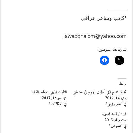
______
*كاتب وشاعر عراقي
jawadghalom@yahoo.com
شارك هذا الموضوع:
مرتبط
شجرة التفاح التي أسلمت الروح في حديقتي
التلوث المهني ومعايير الثراء
يونيو 14, 2017
ديسمبر 15, 2013
في "خبر رئيسي"
في "مقالات"
البيت/ قصة قصيرة
سبتمبر 4, 2013
في "نصوص"