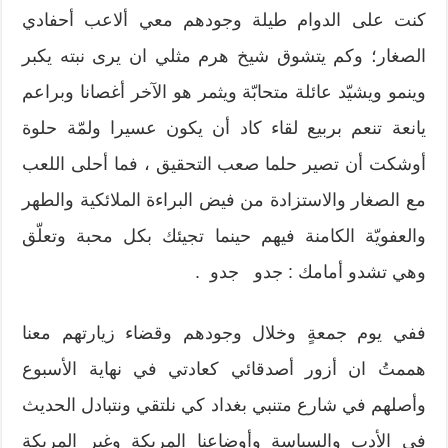
كنت على الدوام طيلة وجودهم معي ألاعب أحفادي
الصغار؛ وكم يتشوق شيخ هرم مثلي ان يرى نبته يكبر
وينمو ويشيّد عائلة متحابّة ويثمر هو الآخر أغصانا وبراعم
يانعة تنعم بربيع لقاء كاد أن يكون عسيرا ولمّة حلوة
أوشكت أن تصير حلما صعب التحقيق ، فما أحلى اللعب
مع الصغار والاستزادة من فيض البراءة الملائكية والطهر
والعفويّة الكامنة فيهم حينما تجيئك بكل محبة وتعلّق
وهي تشدو أمامك : جدو جدو .
ففي يوم جمعةٍ وخلال وجودهم وقضاء زيارتهم معنا
هممتُ ان أزور أصدقائي كعادتي في نهاية الأسبوع
وأصلهم في شارع متنبي بغداد كي نلتقي ونتبادل الحديث
في الأدب والسياسة وأوضاعنا المربكة وغير المربكة