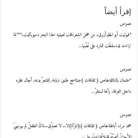
إقرأ أيضاً
نصوص
*فيوليت أبو الجلدأزرق، من مخمل الشِعر،قلت لعينيه :هذا البحر دميوبكيت.***لما
تراءَت له،سقطَت ثماره على نَصّها…
نصوص
*عثمان بالنائلةخاص ( ثقافات )عبثاسمع طنين ذبابة. اِقشعرّ بدنه. أجال نظره
داخل الغرفة. رآها تستقرّ…
نصوص
محمد مراد أباظةخاص ( ثقافات )(المرآة)لا.. لا تصدِّق..ذاكَ الطفلُ لم يهرمهيَ
الأحزانُ أتعبَتْهُ قليلاًفتراءَتْ على…